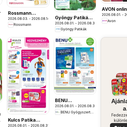
AVON onli
Rossmann
2026.08.01. - 2
katalógus
Gyöngy Patikák
2026.08.03. - 2026.08.14.
Szórólap
Avon
augusztusi
2026.08.01. - 2026.08.31.
akciós újság
Rossmann
Gyöngy Patikák
BENU
Ajánl
2026.08.01. - 2026.08.31.
Gyógyszertárak
a
BENU Gyógyszertárak
akciós újság
1.
közel
Fedezze
Kulcs Patika
különl
árak
ajánla
2026.08.01. - 2026.08.31.
akciós újság