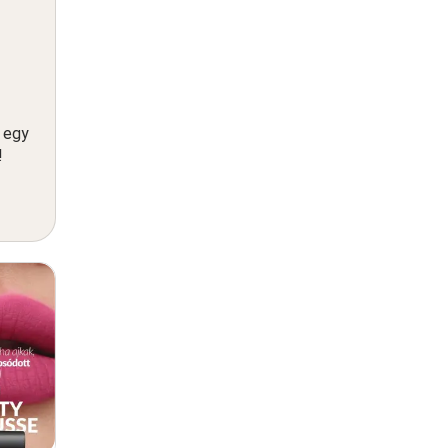
n egy
!