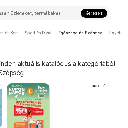
Keresés
on és Kert
Sport és Divat
Egészség és Szépség
Egyéb
nden aktuális katalógus a kategóriából
 Szépség
HIRDETÉS