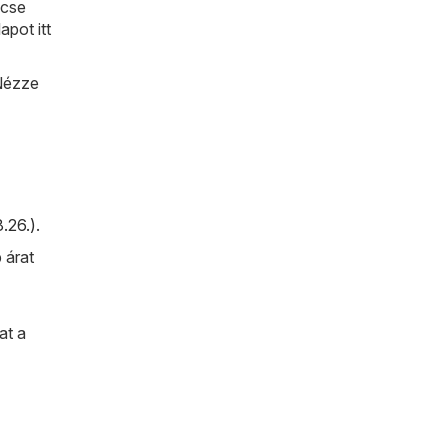
ecse
pot itt
 Nézze
.26.)
.
 árat
at a