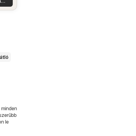
i
latok
átló
 minden
pszerűbb
n le