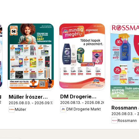
g
DM Drogerie
Müller Írószer
22.
2026.08.13. - 2026.08.26.
2026.08.03. - 2026.09.13.
Markt akciós
ajánlatok
Rossmann 
DM Drogerie Markt
Müller
újság
2026.08.03. - 
újság
Rossmann