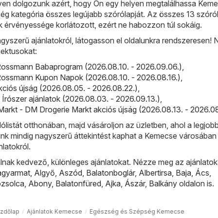
en dolgozunk azért, hogy Ön egy helyen megtalálhassa Kem
g kategória összes legújabb szórólapját. Az összes 13 szóróla
ok érvényessége korlátozott, ezért ne habozzon túl sokáig.
gyszerű ajánlatokról, látogasson el oldalunkra rendszeresen!
ektusokat:
ossmann Babaprogram (2026.08.10. - 2026.09.06.)
,
ossmann Kupon Napok (2026.08.10. - 2026.08.16.)
,
kciós újság (2026.08.05. - 2026.08.22.)
,
r Írószer ajánlatok (2026.08.03. - 2026.09.13.)
,
arkt - DM Drogerie Markt akciós újság (2026.08.13. - 2026.08
lólistát otthonában, majd vásároljon az üzletben, ahol a legjobb
lünk mindig nagyszerű áttekintést kaphat a Kemecse városában
nlatokról.
lnak kedvező, különleges ajánlatokat. Nézze meg az ajánlatok
agyarmat
,
Algyő
,
Aszód
,
Balatonboglár
,
Albertirsa
,
Baja
,
Ács
,
ózsolca
,
Abony
,
Balatonfüred
,
Ajka
,
Ászár
,
Balkány
oldalon is.
zdőlap
Ajánlatok Kemecse
Egészség és Szépség Kemecse