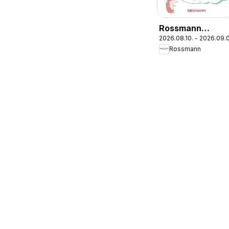
Rossmann
2026.08.10. - 2026.09.
Babaprogram
Rossmann