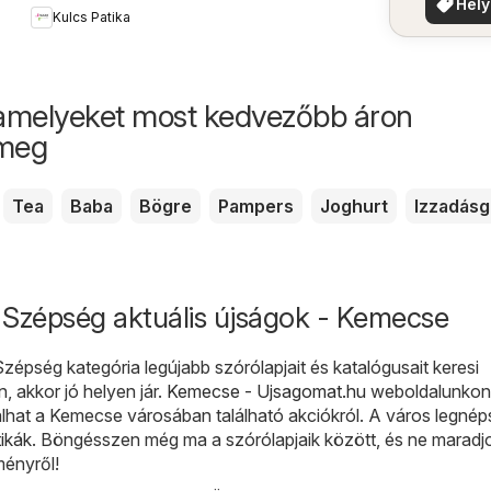
Hely
Kulcs Patika
aján
amelyeket most kedvezőbb áron
 meg
Tea
Baba
Bögre
Pampers
Joghurt
Izzadásg
 Szépség aktuális újságok - Kemecse
épség kategória legújabb szórólapjait és katalógusait keresi
 akkor jó helyen jár.
Kemecse - Ujsagomat.hu
weboldalunkon
álhat a Kemecse városában található akciókról. A város legné
ikák
. Böngésszen még ma a szórólapjaik között, és ne maradjo
ényről!