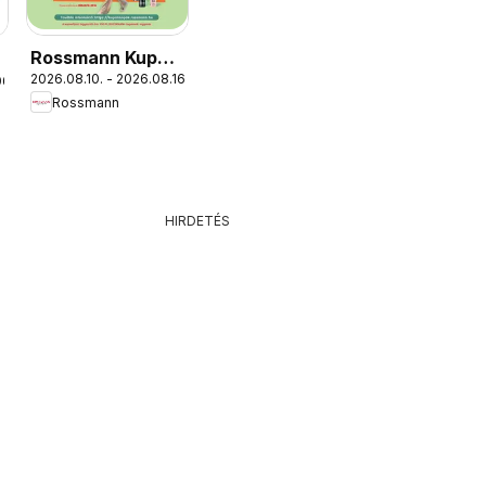
Rossmann Kupon
2026.08.10. - 2026.08.16.
06.
Napok
Rossmann
HIRDETÉS