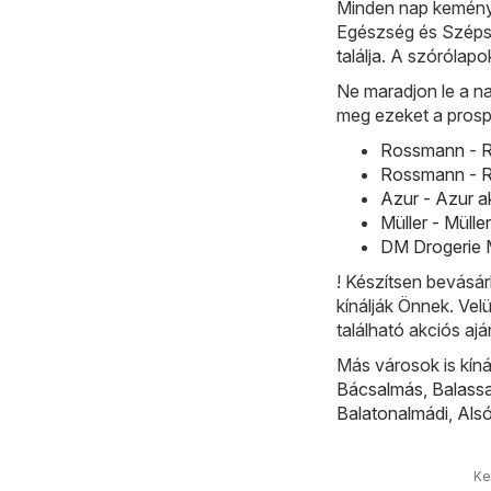
Minden nap kemény
Egészség és Szépsé
találja. A szórólap
Ne maradjon le a na
meg ezeket a prosp
Rossmann - R
Rossmann - R
Azur - Azur a
Müller - Mülle
DM Drogerie M
! Készítsen bevásár
kínálják Önnek. Ve
található akciós ajá
Más városok is kíná
Bácsalmás
,
Balass
Balatonalmádi
,
Als
Ke