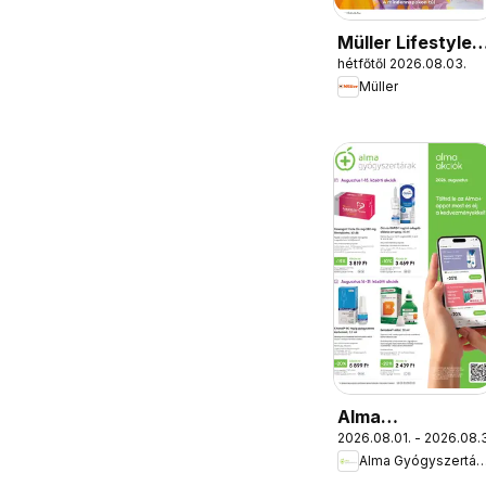
Müller Lifestyle
hétfőtől 2026.08.03.
magazin
Müller
Alma
2026.08.01. - 2026.08.3
Gyógyszertárak
Alma Gyógyszert
akciós újság