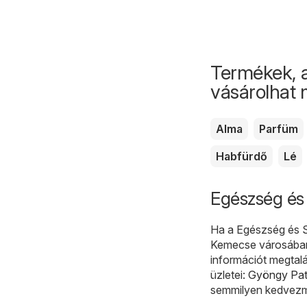
Termékek, 
vásárolhat
Alma
Parfüm
Habfürdő
Lé
Egészség és
Ha a Egészség és Sz
Kemecse városában,
információt megtal
üzletei:
Gyöngy Pat
semmilyen kedvezm