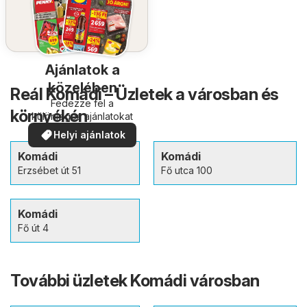
Ajánlatok a
közelében
Reál Komádi – Üzletek a városban és
Fedezze fel a
környékén
különleges ajánlatokat
Helyi ajánlatok
Komádi
Komádi
Erzsébet út 51
Fő utca 100
Komádi
Fő út 4
További üzletek Komádi városban