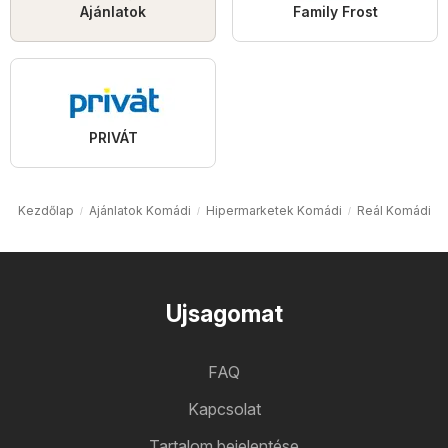
Ajánlatok
Family Frost
PRIVÁT
Kezdőlap
Ajánlatok Komádi
Hipermarketek Komádi
Reál Komádi
Ujsagomat
FAQ
Kapcsolat
Tartalom bejelentése