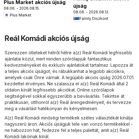
Plus Market akciós újság
újság
08.06. - 2026.08.15.
08.06. - 2026.08.12.
Plus Market
Family Diszkont
Reál Komádi akciós újság
Szerezzen ötleteket hétről hétre a(z) Reál Komádi legfrissebb
ajánlatai közül, mert minden szórólapjuk fantasztikus
kedvezményeket és exkluzív ajánlatokat tartalmaz. Lapozza át
a teljes akciós újságot, és rábukkanhat a legjobb akciókra,
amelyek csak Önre várnak. A legújabb akciós újság 2026.07.01.
kezdettel érvényes. Ne szalassza el a(z) Reál Komádi által 2
oldalon kínált legfrissebb akciókat. Online szórólapok
segítségével sokkal egyszerűbb a bevásárlás. Tekintse át
praktikusan, otthonról a(z) Reál árengedményeit, és tervezze
meg a vásárlást hatékonyan és kényelmesen.
A(z) Reál Komádi minőségi termékek széles választékát kínálja
nagyszerű áron. Akciós újságjuk tele van vonzó termékekkel -
ne habozzon hát, fedezze fel a teljes palettát, amit a(z) Reál
Komádi lakóinak kínál.