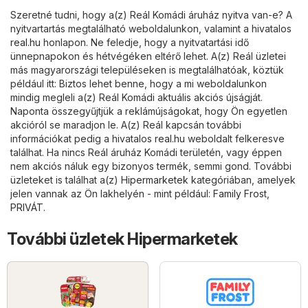
Szeretné tudni, hogy a(z) Reál Komádi áruház nyitva van-e? A
nyitvartartás megtalálható weboldalunkon, valamint a hivatalos
real.hu
honlapon. Ne feledje, hogy a nyitvatartási idő
ünnepnapokon és hétvégéken eltérő lehet. A(z) Reál üzletei
más magyarországi településeken is megtalálhatóak, köztük
például itt: Biztos lehet benne, hogy a mi weboldalunkon
mindig megleli a(z) Reál Komádi aktuális akciós újságját.
Naponta összegyűjtjük a reklámújságokat, hogy Ön egyetlen
akcióról se maradjon le. A(z) Reál kapcsán további
információkat pedig a hivatalos
real.hu
weboldalt felkeresve
találhat. Ha nincs Reál áruház Komádi területén, vagy éppen
nem akciós náluk egy bizonyos termék, semmi gond. További
üzleteket is találhat a(z)
Hipermarketek
kategóriában, amelyek
jelen vannak az Ön lakhelyén - mint például:
Family Frost
,
PRIVÁT
.
További üzletek Hipermarketek