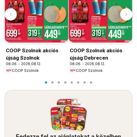
COOP Szolnok akciós
COOP Szolnok akciós
C
újság Szolnok
újság Debrecen
ú
08.06. - 2026.08.12.
08.06. - 2026.08.12.
0
COOP Szolnok
COOP Szolnok
Fedezze fel az ajánlatokat a közelben