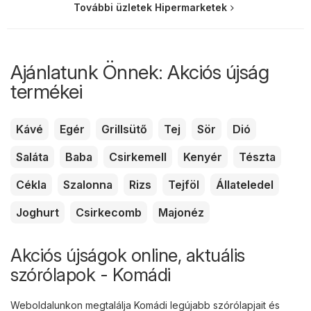
További üzletek Hipermarketek
Ajánlatunk Önnek: Akciós újság
termékei
Kávé
Egér
Grillsütő
Tej
Sör
Dió
Saláta
Baba
Csirkemell
Kenyér
Tészta
Cékla
Szalonna
Rizs
Tejföl
Állateledel
Joghurt
Csirkecomb
Majonéz
Akciós újságok online, aktuális
szórólapok - Komádi
Weboldalunkon megtalálja Komádi legújabb szórólapjait és