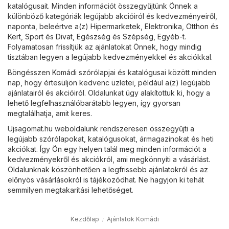
katalógusait. Minden információt összegyűjtünk Önnek a
különböző kategóriák legújabb akcióiról és kedvezményeiről,
naponta, beleértve a(z)
Hipermarketek
,
Elektronika
,
Otthon és
Kert
,
Sport és Divat
,
Egészség és Szépség
,
Egyéb
-t.
Folyamatosan frissítjük az ajánlatokat Önnek, hogy mindig
tisztában legyen a legújabb kedvezményekkel és akciókkal.
Böngésszen Komádi szórólapjai és katalógusai között minden
nap, hogy értesüljön kedvenc üzletei, például a(z) legújabb
ajánlatairól és akcióiról. Oldalunkat úgy alakítottuk ki, hogy a
lehető legfelhasználóbarátabb legyen, így gyorsan
megtalálhatja, amit keres.
Ujsagomat.hu weboldalunk rendszeresen összegyűjti a
legújabb szórólapokat, katalógusokat, ármagazinokat és heti
akciókat. Így Ön egy helyen talál meg minden információt a
kedvezményekről és akciókról, ami megkönnyíti a vásárlást.
Oldalunknak köszönhetően a legfrissebb ajánlatokról és az
előnyös vásárlásokról is tájékozódhat. Ne hagyjon ki tehát
semmilyen megtakarítási lehetőséget.
Kezdőlap
Ajánlatok Komádi