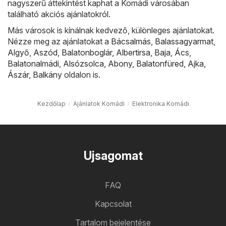
nagyszerű áttekintést kaphat a Komádi városában
található akciós ajánlatokról.
Más városok is kínálnak kedvező, különleges ajánlatokat.
Nézze meg az ajánlatokat a
Bácsalmás
,
Balassagyarmat
,
Algyő
,
Aszód
,
Balatonboglár
,
Albertirsa
,
Baja
,
Ács
,
Balatonalmádi
,
Alsózsolca
,
Abony
,
Balatonfüred
,
Ajka
,
Ászár
,
Balkány
oldalon is.
Kezdőlap
Ajánlatok Komádi
Elektronika Komádi
Ujsagomat
FAQ
Kapcsolat
Tartalom bejelentése