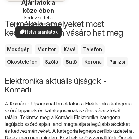
Ajánlatok a
közelében
Fedezze fel a
Termékek, amelyeket most
különleges ajánlatokat
kedvezőbb áron vásárolhat meg
Helyi ajánlatok
Mosógép
Monitor
Kávé
Telefon
Okostelefon
Szőlő
Sütő
Korona
Párizsi
Elektronika aktuális újságok -
Komádi
A
Komádi - Ujsagomat.hu
oldalon a
Elektronika
kategória
szórólapjainak és katalógusainak széles választékát
találja. Tekintse meg a Komádii Elektronika kategória
legújabb szórólapjait, ahol megtalálja a legújabb akciókat
és kedvezményeket. A kategória legnépszerűbb üzletei a .
De ez még nem minden. Egy helyre összegyűjtünk Önnek