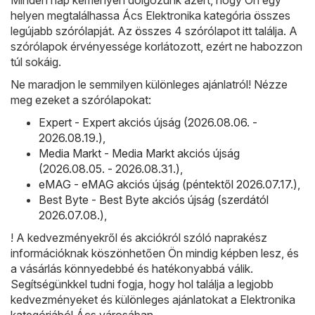
helyen megtalálhassa Ács Elektronika kategória összes
legújabb szórólapját. Az összes 4 szórólapot itt találja. A
szórólapok érvényessége korlátozott, ezért ne habozzon
túl sokáig.
Ne maradjon le semmilyen különleges ajánlatról! Nézze
meg ezeket a szórólapokat:
Expert - Expert akciós újság (2026.08.06. -
2026.08.19.)
,
Media Markt - Media Markt akciós újság
(2026.08.05. - 2026.08.31.)
,
eMAG - eMAG akciós újság (péntektől 2026.07.17.)
,
Best Byte - Best Byte akciós újság (szerdától
2026.07.08.)
,
! A kedvezményekről és akciókról szóló naprakész
információknak köszönhetően Ön mindig képben lesz, és
a vásárlás könnyedebbé és hatékonyabbá válik.
Segítségünkkel tudni fogja, hogy hol találja a legjobb
kedvezményeket és különleges ajánlatokat a Elektronika
kategóriából Ács városában.