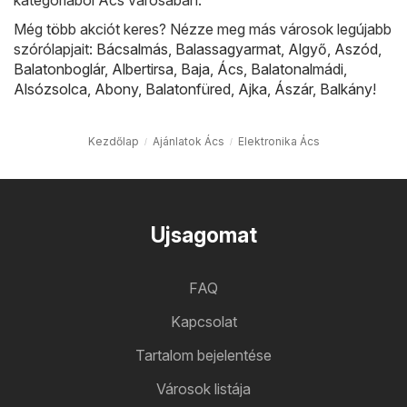
Még több akciót keres? Nézze meg más városok legújabb
szórólapjait:
Bácsalmás
,
Balassagyarmat
,
Algyő
,
Aszód
,
Balatonboglár
,
Albertirsa
,
Baja
,
Ács
,
Balatonalmádi
,
Alsózsolca
,
Abony
,
Balatonfüred
,
Ajka
,
Ászár
,
Balkány
!
Kezdőlap
Ajánlatok Ács
Elektronika Ács
Ujsagomat
FAQ
Kapcsolat
Tartalom bejelentése
Városok listája