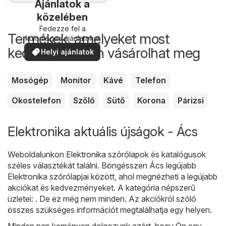
Ajánlatok a
közelében
Fedezze fel a
Termékek, amelyeket most
különleges ajánlatokat
kedvezőbb áron vásárolhat meg
Helyi ajánlatok
Mosógép
Monitor
Kávé
Telefon
Okostelefon
Szőlő
Sütő
Korona
Párizsi
Elektronika aktuális újságok - Ács
Weboldalunkon
Elektronika
szórólapok és katalógusok
széles választékát találni. Böngésszen Ács legújabb
Elektronika szórólapjai között, ahol megnézheti a legújabb
akciókat és kedvezményeket. A kategória népszerű
üzletei: . De ez még nem minden. Az akciókról szóló
összes szükséges információt megtalálhatja egy helyen.
Minden nap keményen dolgozunk azért, hogy Ön egy