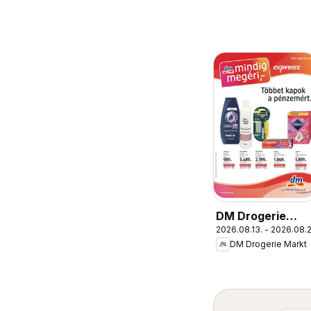
DM Drogerie
2026.08.13. - 2026.08.
Markt akciós
DM Drogerie Markt
újság