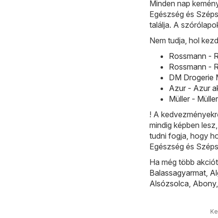
Minden nap kemény
Egészség és Szépsé
találja. A szórólap
Nem tudja, hol kez
Rossmann - R
Rossmann - R
DM Drogerie M
Azur - Azur a
Müller - Mülle
! A kedvezményekrő
mindig képben lesz
tudni fogja, hogy h
Egészség és Széps
Ha még több akciót 
Balassagyarmat
,
A
Alsózsolca
,
Abony
Ke