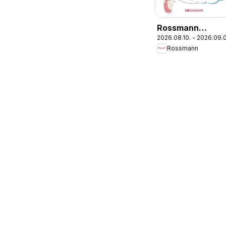
Rossmann
2026.08.10. - 2026.09.
Babaprogram
Rossmann