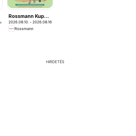
Rossmann Kupon
2026.08.10. - 2026.08.16.
06.
Napok
Rossmann
HIRDETÉS