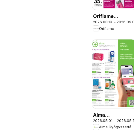
Oriflame
2026.08.19. - 2026.09.
katalógus
Oriflame
2026/12
Alma
2026.08.01. - 2026.08.3
Gyógyszertárak
Alma Gyógyszert
akciós újság