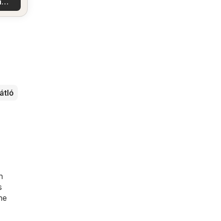
i
latok
átló
n
s
ne