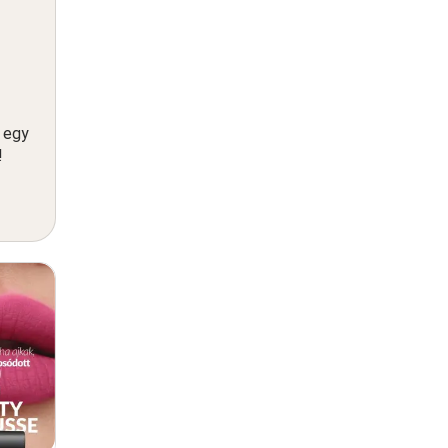
n egy
!