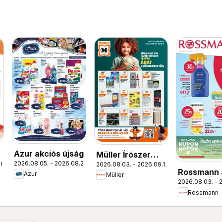
Azur akciós újság
Müller Írószer
2026.08.05. - 2026.08.22.
26.
2026.08.03. - 2026.09.13.
ajánlatok
Rossmann 
Azur
Müller
2026.08.03. - 
újság
Rossmann