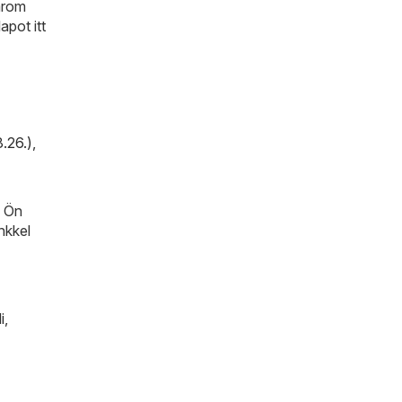
árom
pot itt
.26.)
,
n Ön
nkkel
i
,