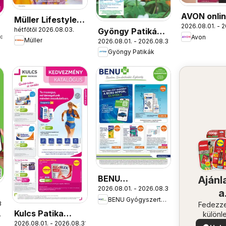
AVON onli
Müller Lifestyle
2026.08.01. - 2
katalógus
hétfőtől 2026.08.03.
Gyöngy Patikák
magazin
Avon
08.
augusztusi
Müller
2026.08.01. - 2026.08.31.
akciós újság
Gyöngy Patikák
BENU
Ajánl
2026.08.01. - 2026.08.31.
Gyógyszertárak
a
BENU Gyógyszertárak
akciós újság
1.
közel
Fedezze
Kulcs Patika
különl
árak
ajánla
2026.08.01. - 2026.08.31.
akciós újság