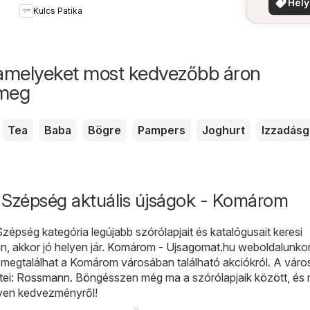
Hely
Kulcs Patika
aján
amelyeket most kedvezőbb áron
 meg
Tea
Baba
Bögre
Pampers
Joghurt
Izzadásg
 Szépség aktuális újságok - Komárom
épség kategória legújabb szórólapjait és katalógusait keresi
 akkor jó helyen jár.
Komárom - Ujsagomat.hu
weboldalunko
 megtalálhat a Komárom városában található akciókról. A váro
tei:
Rossmann
. Böngésszen még ma a szórólapjaik között, és 
yen kedvezményről!