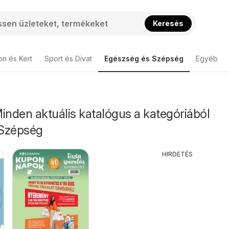
Keresés
on és Kert
Sport és Divat
Egészség és Szépség
Egyéb
nden aktuális katalógus a kategóriából
 Szépség
HIRDETÉS