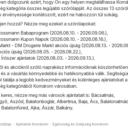
en dolgozunk azért, hogy Ön egy helyen megtalálhassa Kom
g kategória összes legújabb szórólapját. Az összes 13 szóróla
ok érvényessége korlátozott, ezért ne habozzon túl sokáig.
djen hozzá? Nézze meg ezeket a szórólapokat:
ossmann Babaprogram (2026.08.10. - 2026.09.06.)
,
ossmann Kupon Napok (2026.08.10. - 2026.08.16.)
,
arkt - DM Drogerie Markt akciós újság (2026.08.13. - 2026.08
kciós újság (2026.08.05. - 2026.08.22.)
,
r Írószer ajánlatok (2026.08.03. - 2026.09.13.)
.
l és akciókról szóló naprakész információknak köszönhetőe
, és a vásárlás könnyedebbé és hatékonyabbá válik. Segítségü
ol találja a legjobb kedvezményeket és különleges ajánlatokat a
ég kategóriából Komárom városában.
keres, nézze meg más városok ajánlatait is:
Bácsalmás
,
lgyő
,
Aszód
,
Balatonboglár
,
Albertirsa
,
Baja
,
Ács
,
Balatonalmád
,
Balatonfüred
,
Ajka
,
Ászár
,
Balkány
.
zdőlap
Ajánlatok Komárom
Egészség és Szépség Komárom