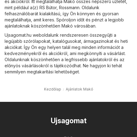
és akciókról. Itt megtalálhatja Makó összes népszerű üzletét,
mint például a(z)
RS Bútor
,
Rossmann
. Oldalunk
felhasználóbarát kialakítású, így Ön könnyen és gyorsan
megtalálhatja, amit keres. Spóroljon időt és pénzt a legjobb
ajánlatoknak köszönhetően Makó városában.
Ujsagomat.hu weboldalunk rendszeresen összegyűjti a
legújabb szórólapokat, katalógusokat, ármagazinokat és heti
akciókat. Így Ön egy helyen talál meg minden információt a
kedvezményekről és akciókról, ami megkönnyíti a vásárlást.
Oldalunknak köszönhetően a legfrissebb ajánlatokról és az
előnyös vásárlásokról is tájékozódhat. Ne hagyjon ki tehát
semmilyen megtakarítási lehetőséget.
Kezdőlap
Ajánlatok Makó
Ujsagomat