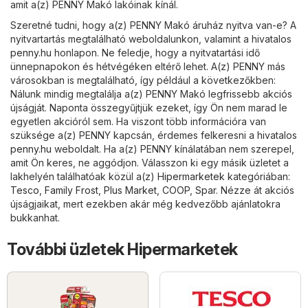
amit a(z) PENNY Makó lakóinak kínál.
Szeretné tudni, hogy a(z) PENNY Makó áruház nyitva van-e? A
nyitvartartás megtalálható weboldalunkon, valamint a hivatalos
penny.hu
honlapon. Ne feledje, hogy a nyitvatartási idő
ünnepnapokon és hétvégéken eltérő lehet. A(z) PENNY más
városokban is megtalálható, így például a következőkben:
Nálunk mindig megtalálja a(z) PENNY Makó legfrissebb akciós
újságját. Naponta összegyűjtjük ezeket, így Ön nem marad le
egyetlen akcióról sem. Ha viszont több információra van
szüksége a(z) PENNY kapcsán, érdemes felkeresni a hivatalos
penny.hu
weboldalt. Ha a(z) PENNY kínálatában nem szerepel,
amit Ön keres, ne aggódjon. Válasszon ki egy másik üzletet a
lakhelyén találhatóak közül a(z)
Hipermarketek
kategóriában:
Tesco
,
Family Frost
,
Plus Market
,
COOP
,
Spar
. Nézze át akciós
újságjaikat, mert ezekben akár még kedvezőbb ajánlatokra
bukkanhat.
További üzletek Hipermarketek