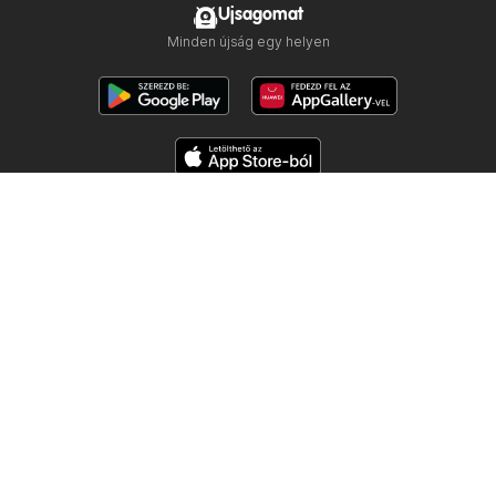
Ujsagomat
Minden újság egy helyen
Kövess minket
Többi ország:
Česko
Polska
Slovensko
Copyright © 2026
Ujsogomat.hu
.
Személyes adatkezelési beállítások
A weboldal használati feltételei