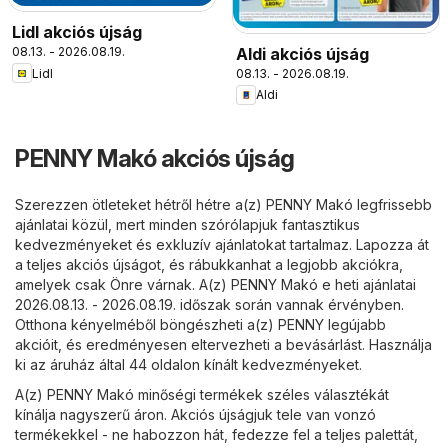
Lidl akciós újság
Aldi akciós újság
08.13. - 2026.08.19.
08.13. - 2026.08.19.
Lidl
Aldi
PENNY Makó akciós újság
Szerezzen ötleteket hétről hétre a(z) PENNY Makó legfrissebb
ajánlatai közül, mert minden szórólapjuk fantasztikus
kedvezményeket és exkluzív ajánlatokat tartalmaz. Lapozza át
a teljes akciós újságot, és rábukkanhat a legjobb akciókra,
amelyek csak Önre várnak. A(z) PENNY Makó e heti ajánlatai
2026.08.13. - 2026.08.19. időszak során vannak érvényben.
Otthona kényelméből böngészheti a(z) PENNY legújabb
akcióit, és eredményesen eltervezheti a bevásárlást. Használja
ki az áruház által 44 oldalon kínált kedvezményeket.
A(z) PENNY Makó minőségi termékek széles választékát
kínálja nagyszerű áron. Akciós újságjuk tele van vonzó
termékekkel - ne habozzon hát, fedezze fel a teljes palettát,