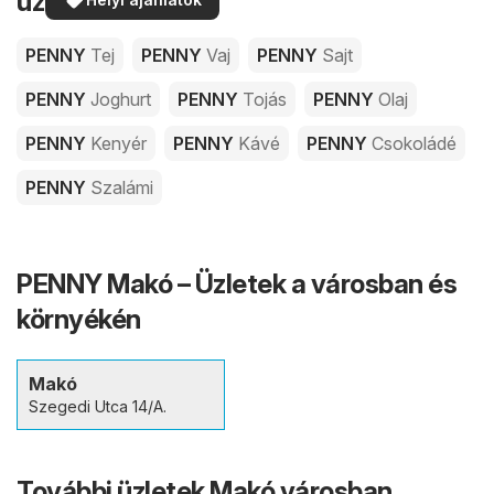
üzleteiben
PENNY
Tej
PENNY
Vaj
PENNY
Sajt
PENNY
Joghurt
PENNY
Tojás
PENNY
Olaj
PENNY
Kenyér
PENNY
Kávé
PENNY
Csokoládé
PENNY
Szalámi
PENNY Makó – Üzletek a városban és
környékén
Makó
Szegedi Utca 14/A.
További üzletek Makó városban