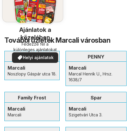
Ajánlatok a
közelében
További üzletek Marcali városban
Fedezze fel a
különleges ajánlatokat
Aldi
PENNY
Helyi ajánlatok
Marcali
Marcali
Noszlopy Gáspár utca 18.
Marcal Henrik U., Hrsz.
1638/7
Family Frost
Spar
Marcali
Marcali
Marcali
Szigetvári Utca 3.