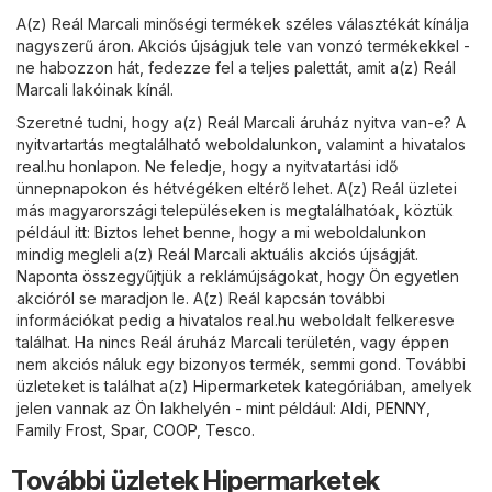
A(z) Reál Marcali minőségi termékek széles választékát kínálja
nagyszerű áron. Akciós újságjuk tele van vonzó termékekkel -
ne habozzon hát, fedezze fel a teljes palettát, amit a(z) Reál
Marcali lakóinak kínál.
Szeretné tudni, hogy a(z) Reál Marcali áruház nyitva van-e? A
nyitvartartás megtalálható weboldalunkon, valamint a hivatalos
real.hu
honlapon. Ne feledje, hogy a nyitvatartási idő
ünnepnapokon és hétvégéken eltérő lehet. A(z) Reál üzletei
más magyarországi településeken is megtalálhatóak, köztük
például itt: Biztos lehet benne, hogy a mi weboldalunkon
mindig megleli a(z) Reál Marcali aktuális akciós újságját.
Naponta összegyűjtjük a reklámújságokat, hogy Ön egyetlen
akcióról se maradjon le. A(z) Reál kapcsán további
információkat pedig a hivatalos
real.hu
weboldalt felkeresve
találhat. Ha nincs Reál áruház Marcali területén, vagy éppen
nem akciós náluk egy bizonyos termék, semmi gond. További
üzleteket is találhat a(z)
Hipermarketek
kategóriában, amelyek
jelen vannak az Ön lakhelyén - mint például:
Aldi
,
PENNY
,
Family Frost
,
Spar
,
COOP
,
Tesco
.
További üzletek Hipermarketek