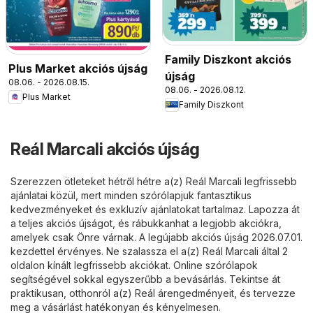
Family Diszkont akciós
Plus Market akciós újság
újság
08.06. - 2026.08.15.
08.06. - 2026.08.12.
Plus Market
Family Diszkont
Reál Marcali akciós újság
Szerezzen ötleteket hétről hétre a(z) Reál Marcali legfrissebb
ajánlatai közül, mert minden szórólapjuk fantasztikus
kedvezményeket és exkluzív ajánlatokat tartalmaz. Lapozza át
a teljes akciós újságot, és rábukkanhat a legjobb akciókra,
amelyek csak Önre várnak. A legújabb akciós újság 2026.07.01.
kezdettel érvényes. Ne szalassza el a(z) Reál Marcali által 2
oldalon kínált legfrissebb akciókat. Online szórólapok
segítségével sokkal egyszerűbb a bevásárlás. Tekintse át
praktikusan, otthonról a(z) Reál árengedményeit, és tervezze
meg a vásárlást hatékonyan és kényelmesen.