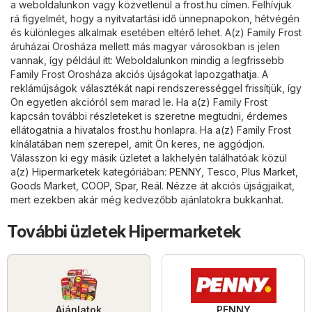
a weboldalunkon vagy közvetlenül a
frost.hu
címen. Felhívjuk
rá figyelmét, hogy a nyitvatartási idő ünnepnapokon, hétvégén
és különleges alkalmak esetében eltérő lehet. A(z) Family Frost
áruházai Orosháza mellett más magyar városokban is jelen
vannak, így például itt: Weboldalunkon mindig a legfrissebb
Family Frost Orosháza akciós újságokat lapozgathatja. A
reklámújságok választékát napi rendszerességgel frissítjük, így
Ön egyetlen akcióról sem marad le. Ha a(z) Family Frost
kapcsán további részleteket is szeretne megtudni, érdemes
ellátogatnia a hivatalos
frost.hu
honlapra. Ha a(z) Family Frost
kínálatában nem szerepel, amit Ön keres, ne aggódjon.
Válasszon ki egy másik üzletet a lakhelyén találhatóak közül
a(z)
Hipermarketek
kategóriában:
PENNY
,
Tesco
,
Plus Market
,
Goods Market
,
COOP
,
Spar
,
Reál
. Nézze át akciós újságjaikat,
mert ezekben akár még kedvezőbb ajánlatokra bukkanhat.
További üzletek Hipermarketek
Ajánlatok
PENNY