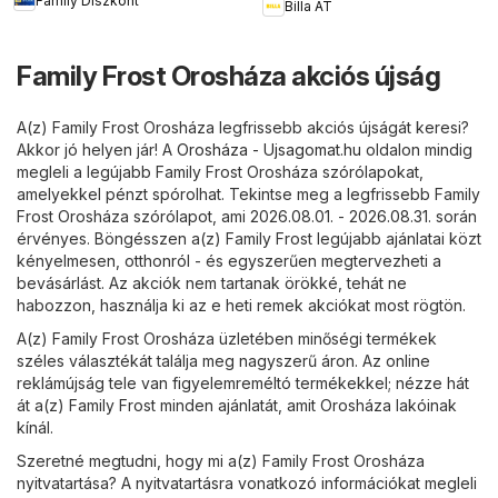
Family Diszkont
Billa AT
Family Frost Orosháza akciós újság
A(z) Family Frost Orosháza legfrissebb akciós újságát keresi?
Akkor jó helyen jár! A
Orosháza - Ujsagomat.hu
oldalon mindig
megleli a legújabb Family Frost Orosháza szórólapokat,
amelyekkel pénzt spórolhat. Tekintse meg a legfrissebb Family
Frost Orosháza szórólapot, ami 2026.08.01. - 2026.08.31. során
érvényes. Böngésszen a(z) Family Frost legújabb ajánlatai közt
kényelmesen, otthonról - és egyszerűen megtervezheti a
bevásárlást. Az akciók nem tartanak örökké, tehát ne
habozzon, használja ki az e heti remek akciókat most rögtön.
A(z) Family Frost Orosháza üzletében minőségi termékek
széles választékát találja meg nagyszerű áron. Az online
reklámújság tele van figyelemreméltó termékekkel; nézze hát
át a(z) Family Frost minden ajánlatát, amit Orosháza lakóinak
kínál.
Szeretné megtudni, hogy mi a(z) Family Frost Orosháza
nyitvatartása? A nyitvatartásra vonatkozó információkat megleli