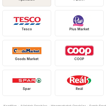
Tesco
Plus Market
Goods Market
COOP
Spar
Reál
Kezdőlap
Ajánlatok Orosháza
Hipermarketek Orosháza
Family Fros