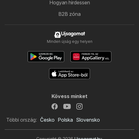
Hogyan hirdessen
B2B zóna
Ujsagomat
Minden újság egy helyen
Kövess minket
Többi ország:
Česko
Polska
Slovensko
Copyright © 2026
Ujsogomat.hu
.