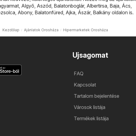
agyarmat
,
Algyő
,
Aszód
,
Balatonboglár
,
Albertirsa
,
Baja
,
Ács
,
ózsolca
,
Abony
,
Balatonfüred
,
Ajka
,
Ászár
,
Balkány
oldalon is.
Kezdőlap
Ajánlatok Orosháza
Hipermarketek Orosháza
Ujsagomat
FAQ
Kapcsolat
Tartalom bejelentése
Városok listája
Termékek listája