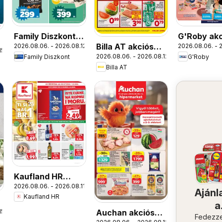
Family Diszkont
G'Roby akc
Billa AT akciós
2026.08.06. - 2026.08.12.
2026.08.06. - 
akciós újság
újság
15.
2026.08.06. - 2026.08.12.
Family Diszkont
G'Roby
újság
Billa AT
Kaufland HR
2026.08.06. - 2026.08.11.
akciós újság
Ajánl
Kaufland HR
a
Auchan akciós
15.
közel
Fedezze