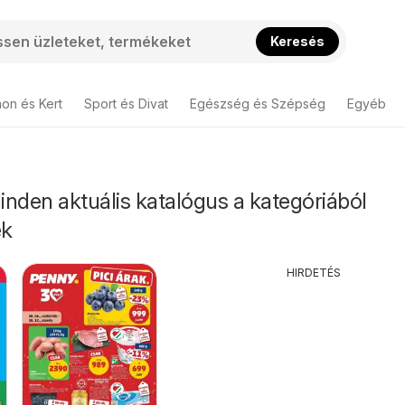
Keresés
hon és Kert
Sport és Divat
Egészség és Szépség
Egyéb
nden aktuális katalógus a kategóriából
ek
HIRDETÉS