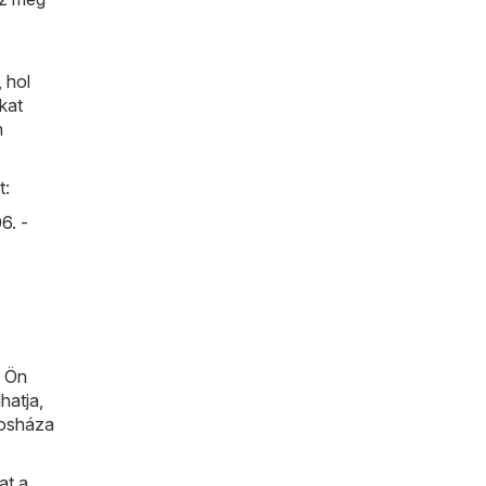
 hol
kat
n
t:
6. -
n Ön
hatja,
rosháza
at a