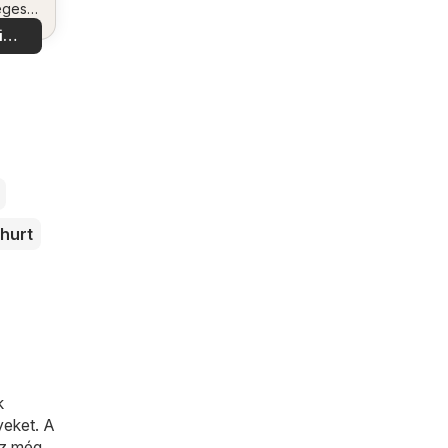
eges
tokat
i
latok
hurt
k
yeket. A
ez még