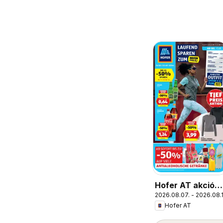
Hofer AT akciós
2026.08.07. - 2026.08.
újság
Hofer AT