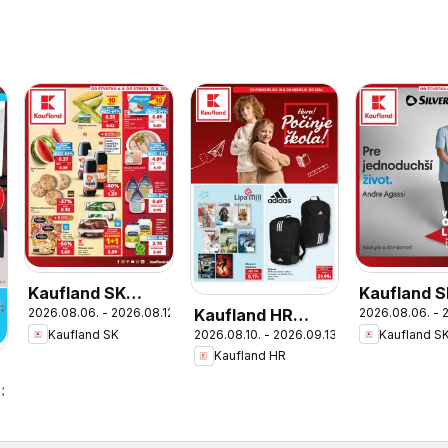
Kaufland SK
Kaufland S
Kaufland HR
2026.08.06. - 2026.08.12.
2026.08.06. - 
akciós újság
Nonfood a
2026.08.10. - 2026.09.13.
Kaufland SK
Kaufland S
akciós újság
újság
Kaufland HR
13.