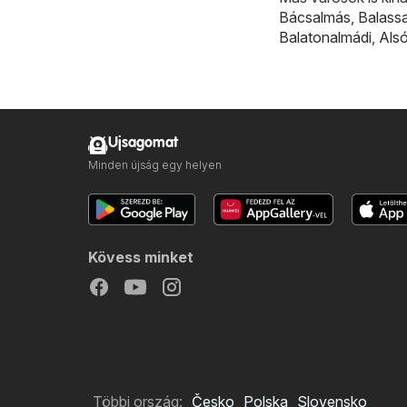
Bácsalmás
,
Balass
Balatonalmádi
,
Als
Ujsagomat
Minden újság egy helyen
Kövess minket
Többi ország:
Česko
Polska
Slovensko