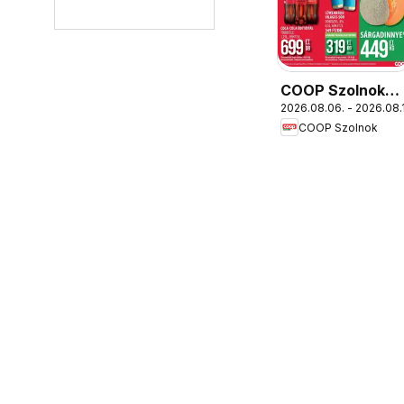
COOP Szolnok
2026.08.06. - 2026.08.
akciós újság
COOP Szolnok
Békésszentandr