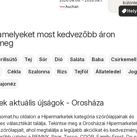
2026.08.06. - 2026.08.12.
újság
különl
Auchan
ajánla
Hely
aján
amelyeket most kedvezőbb áron
 meg
rillsütő
Tej
Sör
Dió
Saláta
Baba
Csirkemell
Cékla
Szalonna
Rizs
Tejföl
Állateledel
Jog
ajonéz
k aktuális újságok - Orosháza
gomat.hu
oldalon a
Hipermarketek
kategória szórólapjainak és
es választékát találja. Tekintse meg a Orosházai Hipermarkete
szórólapjait, ahol megtalálja a legújabb akciókat és kedvezmén
erűbb üzletei a
PENNY
,
Spar
,
Tesco
,
COOP
,
Family Frost
. De 