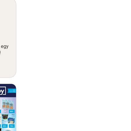
n egy
!