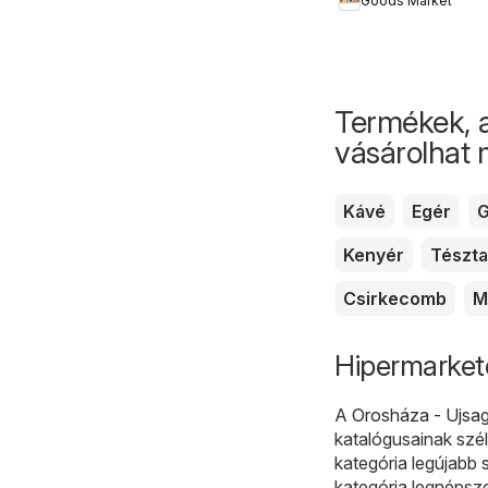
Goods Market
Termékek, 
vásárolhat
Kávé
Egér
G
Kenyér
Tészta
Csirkecomb
M
Hipermarkete
A
Orosháza - Ujsa
katalógusainak szél
kategória legújabb 
kategória legnépsz