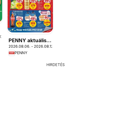
12.
PENNY aktuális
ás
2026.08.06. - 2026.08.12.
akciós újság
PENNY
HIRDETÉS