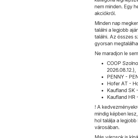
nem minden. Egy he
akciókról.
Minden nap megkere
találni a legjobb a
találni. Az összes 
gyorsan megtalálha
Ne maradjon le sem
COOP Szolnok
2026.08.12.)
,
PENNY - PENNY
Hofer AT - Ho
Kaufland SK -
Kaufland HR -
! A kedvezményekrő
mindig képben lesz,
hol találja a legj
városában.
Más városok is kíná