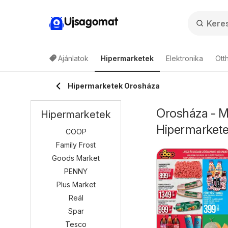
Ujsagomat
Ajánlatok
Hipermarketek
Elektronika
Ott
Hipermarketek Orosháza
Orosháza - Mi
Hipermarketek
Hipermarket
COOP
Family Frost
Goods Market
PENNY
Plus Market
Reál
Spar
Tesco