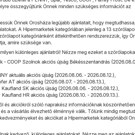
lyre összegyűjtünk Önnek minden szükséges információt az
ssük Önnek Orosháza legújabb ajánlatait, hogy megtudhassa,
jánlatokat. A Hipermarketek kategóriában jelenleg a 13 szórólapo
szórólapot kategóriánként áttekinthetően rendszerezzük, így Ö
tja, amire szüksége van.
milyen különleges ajánlatról! Nézze meg ezeket a szórólapoka
 - COOP Szolnok akciós újság Békésszentandrás (2026.08.0
 aktuális akciós újság (2026.08.06. - 2026.08.12.)
,
fer AT akciós újság (2026.08.07. - 2026.08.13.)
,
 Kaufland SK akciós újság (2026.08.06. - 2026.08.12.)
,
 Kaufland HR akciós újság (2026.08.10. - 2026.09.13.)
.
l és akciókról szóló naprakész információknak köszönhetőe
 és a vásárlás élvezhető élménnyé válik. Tőlünk mindig megtud
obb kedvezményeket és akciókat a Hipermarketek kategóriából O
lnak kedvező, különleges ajánlatokat. Nézze meg az ajánlatok