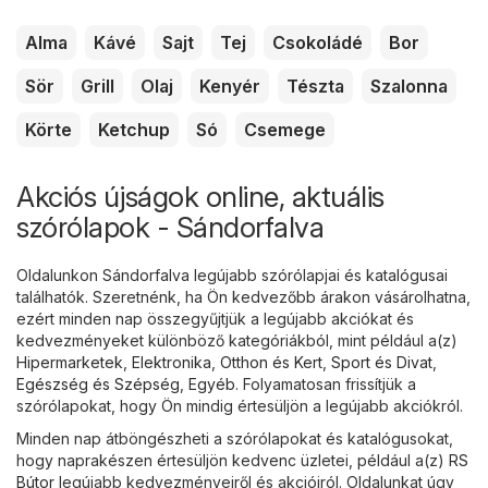
Alma
Kávé
Sajt
Tej
Csokoládé
Bor
Sör
Grill
Olaj
Kenyér
Tészta
Szalonna
Körte
Ketchup
Só
Csemege
Akciós újságok online, aktuális
szórólapok - Sándorfalva
Oldalunkon Sándorfalva legújabb szórólapjai és katalógusai
találhatók. Szeretnénk, ha Ön kedvezőbb árakon vásárolhatna,
ezért minden nap összegyűjtjük a legújabb akciókat és
kedvezményeket különböző kategóriákból, mint például a(z)
Hipermarketek
,
Elektronika
,
Otthon és Kert
,
Sport és Divat
,
Egészség és Szépség
,
Egyéb
. Folyamatosan frissítjük a
szórólapokat, hogy Ön mindig értesüljön a legújabb akciókról.
Minden nap átböngészheti a szórólapokat és katalógusokat,
hogy naprakészen értesüljön kedvenc üzletei, például a(z)
RS
Bútor
legújabb kedvezményeiről és akcióiról. Oldalunkat úgy