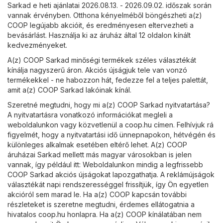
Sarkad e heti ajánlatai 2026.08.13. - 2026.09.02. időszak során
vannak érvényben. Otthona kényelméből böngészheti a(z)
COOP legújabb akcióit, és eredményesen eltervezheti a
bevásárlást. Használja ki az áruház által 12 oldalon kínált
kedvezményeket.
A(z) COOP Sarkad minőségi termékek széles választékát
kínálja nagyszerű áron. Akciós újságjuk tele van vonzó
termékekkel - ne habozzon hát, fedezze fel a teljes palettát,
amit a(z) COOP Sarkad lakóinak kínál.
Szeretné megtudni, hogy mi a(z) COOP Sarkad nyitvatartása?
A nyitvatartásra vonatkozó információkat megleli a
weboldalunkon vagy közvetlenül a
coop.hu
címen. Felhívjuk rá
figyelmét, hogy a nyitvatartási idő ünnepnapokon, hétvégén és
különleges alkalmak esetében eltérő lehet. A(z) COOP
áruházai Sarkad mellett más magyar városokban is jelen
vannak, így például itt: Weboldalunkon mindig a legfrissebb
COOP Sarkad akciós újságokat lapozgathatja. A reklámújságok
választékát napi rendszerességgel frissítjük, így Ön egyetlen
akcióról sem marad le. Ha a(z) COOP kapcsán további
részleteket is szeretne megtudni, érdemes ellátogatnia a
hivatalos
coop.hu
honlapra. Ha a(z) COOP kínálatában nem