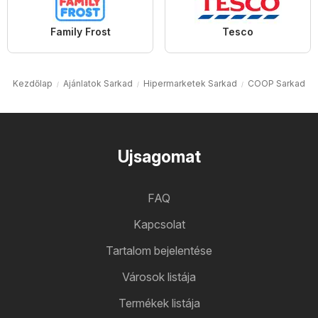
Family Frost
Tesco
Kezdőlap
Ajánlatok Sarkad
Hipermarketek Sarkad
COOP Sarkad
Ujsagomat
FAQ
Kapcsolat
Tartalom bejelentése
Városok listája
Termékek listája