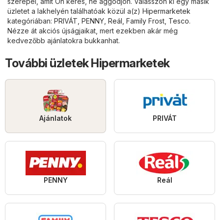
szerepel, amit Ön keres, ne aggódjon. Válasszon ki egy másik
üzletet a lakhelyén találhatóak közül a(z)
Hipermarketek
kategóriában:
PRIVÁT
,
PENNY
,
Reál
,
Family Frost
,
Tesco
.
Nézze át akciós újságjaikat, mert ezekben akár még
kedvezőbb ajánlatokra bukkanhat.
További üzletek Hipermarketek
Ajánlatok
PRIVÁT
PENNY
Reál