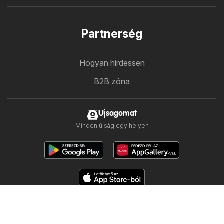
Partnerség
Hogyan hirdessen
B2B zóna
Ujsagomat
Minden újság egy helyen
Kövess minket