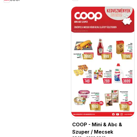
COOP - Mini & Abc &
Szuper / Mecsek