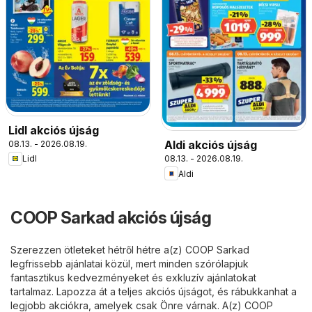
Lidl akciós újság
Aldi akciós újság
08.13. - 2026.08.19.
08.13. - 2026.08.19.
Lidl
Aldi
COOP Sarkad akciós újság
Szerezzen ötleteket hétről hétre a(z) COOP Sarkad
legfrissebb ajánlatai közül, mert minden szórólapjuk
fantasztikus kedvezményeket és exkluzív ajánlatokat
tartalmaz. Lapozza át a teljes akciós újságot, és rábukkanhat a
legjobb akciókra, amelyek csak Önre várnak. A(z) COOP