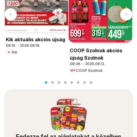
Kik aktuális akciós újság
08.10. - 2026.08.16.
COOP Szolnok akciós
C
Kik
újság Szolnok
ú
08.06. - 2026.08.12.
0
COOP Szolnok
Fedezze fel az ajánlatokat a közelben