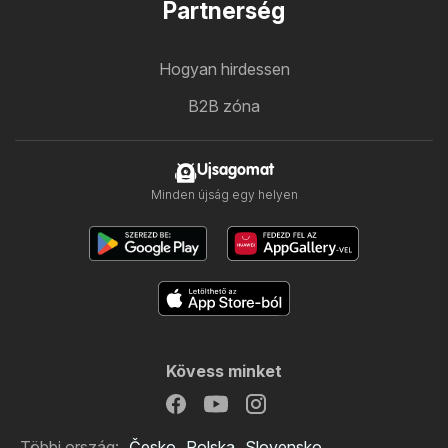
Partnerség
Hogyan hirdessen
B2B zóna
Ujsagomat
Minden újság egy helyen
Kövess minket
Többi ország:
Česko
Polska
Slovensko