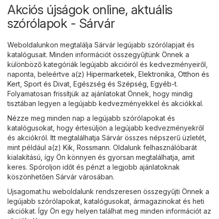
Akciós újságok online, aktuális
szórólapok - Sárvár
Weboldalunkon megtalálja Sárvár legújabb szórólapjait és
katalógusait. Minden információt összegyűjtünk Önnek a
különböző kategóriák legújabb akcióiról és kedvezményeiről,
naponta, beleértve a(z)
Hipermarketek
,
Elektronika
,
Otthon és
Kert
,
Sport és Divat
,
Egészség és Szépség
,
Egyéb
-t.
Folyamatosan frissítjük az ajánlatokat Önnek, hogy mindig
tisztában legyen a legújabb kedvezményekkel és akciókkal.
Nézze meg minden nap a legújabb szórólapokat és
katalógusokat, hogy értesüljön a legújabb kedvezményekről
és akciókról. Itt megtalálhatja Sárvár összes népszerű üzletét,
mint például a(z)
Kik
,
Rossmann
. Oldalunk felhasználóbarát
kialakítású, így Ön könnyen és gyorsan megtalálhatja, amit
keres. Spóroljon időt és pénzt a legjobb ajánlatoknak
köszönhetően Sárvár városában.
Ujsagomat.hu weboldalunk rendszeresen összegyűjti Önnek a
legújabb szórólapokat, katalógusokat, ármagazinokat és heti
akciókat. Így Ön egy helyen találhat meg minden információt az