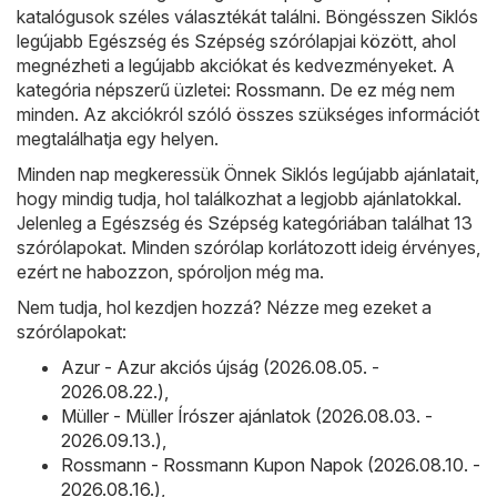
katalógusok széles választékát találni. Böngésszen Siklós
legújabb Egészség és Szépség szórólapjai között, ahol
megnézheti a legújabb akciókat és kedvezményeket. A
kategória népszerű üzletei:
Rossmann
. De ez még nem
minden. Az akciókról szóló összes szükséges információt
megtalálhatja egy helyen.
Minden nap megkeressük Önnek Siklós legújabb ajánlatait,
hogy mindig tudja, hol találkozhat a legjobb ajánlatokkal.
Jelenleg a Egészség és Szépség kategóriában találhat 13
szórólapokat. Minden szórólap korlátozott ideig érvényes,
ezért ne habozzon, spóroljon még ma.
Nem tudja, hol kezdjen hozzá? Nézze meg ezeket a
szórólapokat:
Azur - Azur akciós újság (2026.08.05. -
2026.08.22.)
,
Müller - Müller Írószer ajánlatok (2026.08.03. -
2026.09.13.)
,
Rossmann - Rossmann Kupon Napok (2026.08.10. -
2026.08.16.)
,