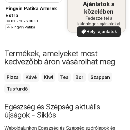
Ajánlatok a
Pingvin Patika Árhírek
közelében
Extra
Fedezze fel a
08.01. - 2026.08.31.
különleges ajánlatokat
Pingvin Patika
Helyi ajánlatok
Termékek, amelyeket most
kedvezőbb áron vásárolhat meg
Pizza
Kávé
Kiwi
Tea
Bor
Szappan
Tusfürdő
Egészség és Szépség aktuális
újságok - Siklós
Weboldalunkon
Egészség és Szépség
szórólapok és