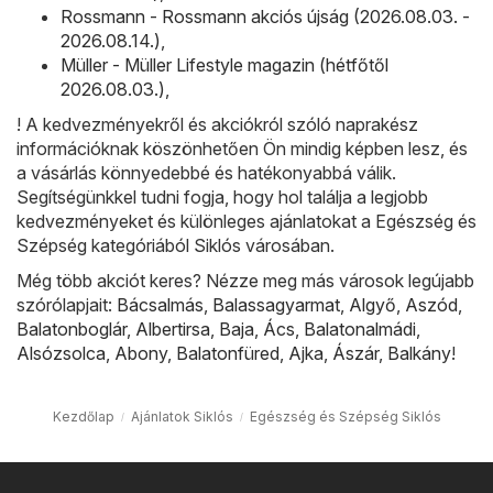
Rossmann - Rossmann akciós újság (2026.08.03. -
2026.08.14.)
,
Müller - Müller Lifestyle magazin (hétfőtől
2026.08.03.)
,
! A kedvezményekről és akciókról szóló naprakész
információknak köszönhetően Ön mindig képben lesz, és
a vásárlás könnyedebbé és hatékonyabbá válik.
Segítségünkkel tudni fogja, hogy hol találja a legjobb
kedvezményeket és különleges ajánlatokat a Egészség és
Szépség kategóriából Siklós városában.
Még több akciót keres? Nézze meg más városok legújabb
szórólapjait:
Bácsalmás
,
Balassagyarmat
,
Algyő
,
Aszód
,
Balatonboglár
,
Albertirsa
,
Baja
,
Ács
,
Balatonalmádi
,
Alsózsolca
,
Abony
,
Balatonfüred
,
Ajka
,
Ászár
,
Balkány
!
Kezdőlap
Ajánlatok Siklós
Egészség és Szépség Siklós