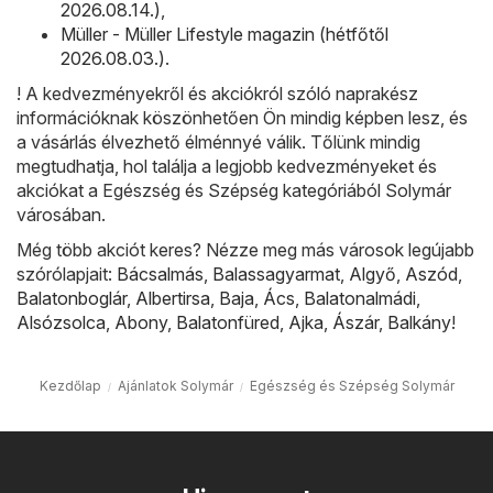
2026.08.14.)
,
Müller - Müller Lifestyle magazin (hétfőtől
2026.08.03.)
.
! A kedvezményekről és akciókról szóló naprakész
információknak köszönhetően Ön mindig képben lesz, és
a vásárlás élvezhető élménnyé válik. Tőlünk mindig
megtudhatja, hol találja a legjobb kedvezményeket és
akciókat a Egészség és Szépség kategóriából Solymár
városában.
Még több akciót keres? Nézze meg más városok legújabb
szórólapjait:
Bácsalmás
,
Balassagyarmat
,
Algyő
,
Aszód
,
Balatonboglár
,
Albertirsa
,
Baja
,
Ács
,
Balatonalmádi
,
Alsózsolca
,
Abony
,
Balatonfüred
,
Ajka
,
Ászár
,
Balkány
!
Kezdőlap
Ajánlatok Solymár
Egészség és Szépség Solymár