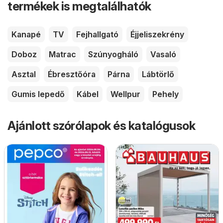
termékek is megtalálhatók
Kanapé
TV
Fejhallgató
Éjjeliszekrény
Doboz
Matrac
Szúnyogháló
Vasaló
Asztal
Ébresztőóra
Párna
Lábtörlő
Gumis lepedő
Kábel
Wellpur
Pehely
Ajánlott szórólapok és katalógusok