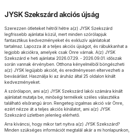
JYSK Szekszárd akciós újság
Szerezzen ötleteket hétről hétre a(z) JYSK Szekszárd
legfrissebb ajánlatai közül, mert minden szórólapjuk
fantasztikus kedvezményeket és exkluzív ajánlatokat
tartalmaz. Lapozza át a teljes akciós újságot, és rábukkanhat a
legjobb akciókra, amelyek csak Önre várnak. A(z) JYSK
Szekszárd e heti ajánlatai 2026.07.29. - 2026.09.01. időszak
során vannak érvényben. Otthona kényelméből böngészheti
a(z) JYSK legújabb akcióit, és eredményesen eltervezheti a
bevásárlást. Használja ki az áruház által 25 oldalon kínált
kedvezményeket.
A szórólapon, ami a(z) JYSK Szekszárd lakói számára kínált
ajánlatait mutatja be, minőségi termékek széles választéka
található elsőrangú áron. Rengeteg izgalmas akció vár Önre,
ezért nézze át a teljes akciós kínálatot, ami a(z) JYSK
Szekszárd üzletben jelenleg elérhető.
Arra kíváncsi, hogy mikor tart nyitva a(z) JYSK Szekszárd?
Minden szükséges információt megtalál akár a mi honlapunkon,