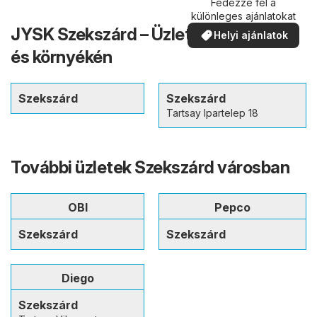
Fedezze fel a
különleges ajánlatokat
JYSK Szekszárd – Üzletek a városban
Helyi ajánlatok
és környékén
Szekszárd
Szekszárd
Tartsay Ipartelep 18
További üzletek Szekszárd városban
OBI
Pepco
Szekszárd
Szekszárd
Diego
Szekszárd