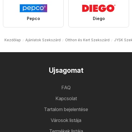
Pepco
Diego
Kezdőlap
Ajánlatok Szekszárd
Otthon és Kert Szekszárd
JYSK Sze
Ujsagomat
FAQ
Kapcsolat
Tartalom bejelentése
Városok listája
Termékek listája