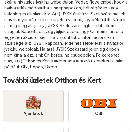
akár a hivatalos
jysk.hu
weboldalon. Vegye figyelembe, hogy a
nyitvatartás módosulhat ünnepnapokon, hétvégéken vagy
különleges alkalmakkor. A(z) JYSK áruházai Szekszárd mellett
más magyar városokban is jelen vannak, így például itt: Nálunk
mindig megtalálja a(z) JYSK Szekszárd legfrissebb akciós
újságját. Naponta összegyűjtjük ezeket, így Ön nem marad le
egyetlen akcióról sem. Ha viszont több információra van
szüksége a(z) JYSK kapcsán, érdemes felkeresni a hivatalos
jysk.hu
weboldalt. Ha a(z) JYSK Szekszárd jelenleg éppen
nem kínálja azt, amit Ön keres, ne csüggedjen. Felkereshet
más, a(z)
Otthon és Kert
kategóriába tartozó üzleteket is, mint
például:
OBI
,
Pepco
,
Diego
.
További üzletek Otthon és Kert
Ajánlatok
OBI