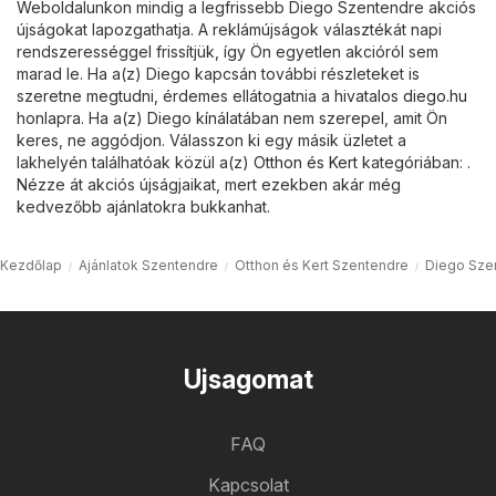
Weboldalunkon mindig a legfrissebb Diego Szentendre akciós
újságokat lapozgathatja. A reklámújságok választékát napi
rendszerességgel frissítjük, így Ön egyetlen akcióról sem
marad le. Ha a(z) Diego kapcsán további részleteket is
szeretne megtudni, érdemes ellátogatnia a hivatalos
diego.hu
honlapra. Ha a(z) Diego kínálatában nem szerepel, amit Ön
keres, ne aggódjon. Válasszon ki egy másik üzletet a
lakhelyén találhatóak közül a(z)
Otthon és Kert
kategóriában: .
Nézze át akciós újságjaikat, mert ezekben akár még
kedvezőbb ajánlatokra bukkanhat.
Kezdőlap
Ajánlatok Szentendre
Otthon és Kert Szentendre
Diego Sze
Ujsagomat
FAQ
Kapcsolat