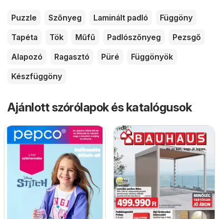
Puzzle
Szőnyeg
Laminált padló
Függöny
Tapéta
Tök
Műfű
Padlószőnyeg
Pezsgő
Alapozó
Ragasztó
Püré
Függönyök
Készfüggöny
Ajánlott szórólapok és katalógusok