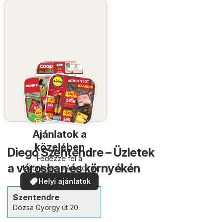
Ajánlatok a
közelében
Diego Szentendre – Üzletek
Fedezze fel a
a városban és környékén
különleges ajánlatokat
Helyi ajánlatok
Szentendre
Dózsa György út 20