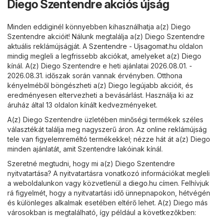
Diego Szentendre akciós újság
Minden eddiginél könnyebben kihasználhatja a(z) Diego
Szentendre akcióit! Nálunk megtalálja a(z) Diego Szentendre
aktuális reklámújságját. A
Szentendre - Ujsagomat.hu
oldalon
mindig megleli a legfrissebb akciókat, amelyeket a(z) Diego
kínál. A(z) Diego Szentendre e heti ajánlatai 2026.08.01. -
2026.08.31. időszak során vannak érvényben. Otthona
kényelméből böngészheti a(z) Diego legújabb akcióit, és
eredményesen eltervezheti a bevásárlást. Használja ki az
áruház által 13 oldalon kínált kedvezményeket.
A(z) Diego Szentendre üzletében minőségi termékek széles
választékát találja meg nagyszerű áron. Az online reklámújság
tele van figyelemreméltó termékekkel; nézze hát át a(z) Diego
minden ajánlatát, amit Szentendre lakóinak kínál.
Szeretné megtudni, hogy mi a(z) Diego Szentendre
nyitvatartása? A nyitvatartásra vonatkozó információkat megleli
a weboldalunkon vagy közvetlenül a
diego.hu
címen. Felhívjuk
rá figyelmét, hogy a nyitvatartási idő ünnepnapokon, hétvégén
és különleges alkalmak esetében eltérő lehet. A(z) Diego más
városokban is megtalálható, így például a következőkben: