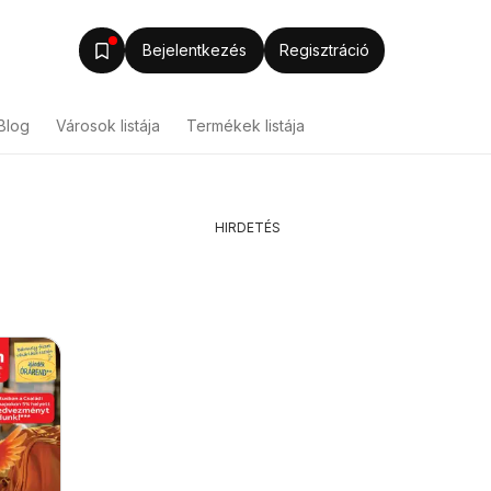
Bejelentkezés
Regisztráció
Blog
Városok listája
Termékek listája
HIRDETÉS
Auchan Pékség