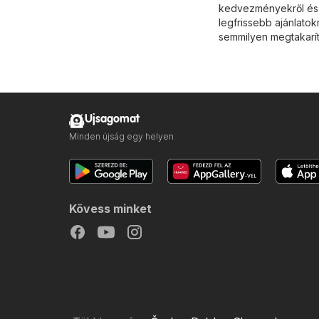
kedvezményekről és a
legfrissebb ajánlatok
semmilyen megtakarít
Ujsagomat
Minden újság egy helyen
Kövess minket