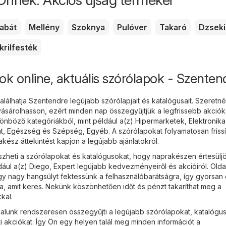
abát
Mellény
Szoknya
Pulóver
Takaró
Dzseki
krilfesték
ok online, aktuális szórólapok - Szenten
álhatja Szentendre legújabb szórólapjait és katalógusait. Szeretné
sárolhasson, ezért minden nap összegyűjtjük a legfrissebb akciók
nböző kategóriákból, mint például a(z)
Hipermarketek
,
Elektronika
t
,
Egészség és Szépség
,
Egyéb
. A szórólapokat folyamatosan frissí
ész áttekintést kapjon a legújabb ajánlatokról.
heti a szórólapokat és katalógusokat, hogy naprakészen értesülj
dául a(z)
Diego
,
Expert
legújabb kedvezményeiről és akcióiról. Olda
ogy nagy hangsúlyt fektessünk a felhasználóbarátságra, így gyorsan
a, amit keres. Nekünk köszönhetően időt és pénzt takaríthat meg a
kal.
lunk rendszeresen összegyűjti a legújabb szórólapokat, katalógus
i akciókat. Így Ön egy helyen talál meg minden információt a