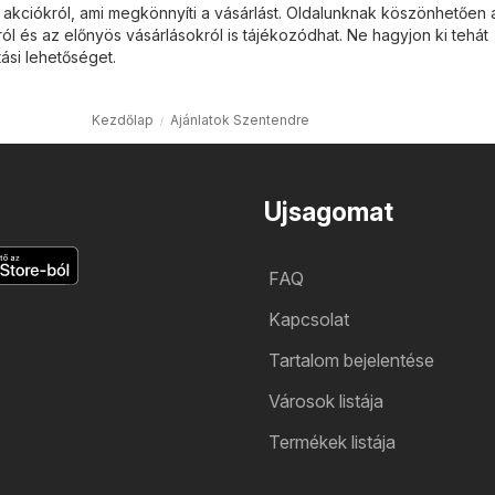
kciókról, ami megkönnyíti a vásárlást. Oldalunknak köszönhetően 
ról és az előnyös vásárlásokról is tájékozódhat. Ne hagyjon ki tehát
ási lehetőséget.
Kezdőlap
Ajánlatok Szentendre
Ujsagomat
FAQ
Kapcsolat
Tartalom bejelentése
Városok listája
Termékek listája