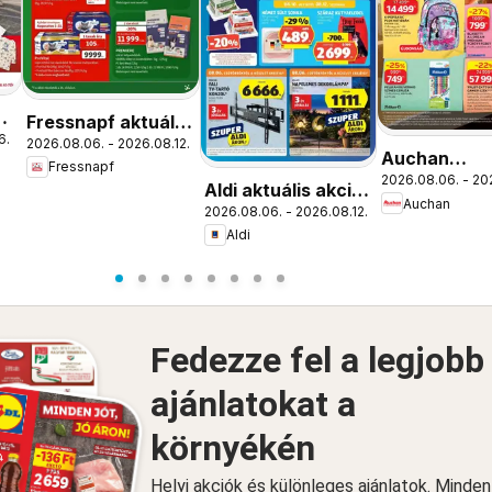
ós
Fressnapf aktuális
6.
2026.08.06. - 2026.08.12.
akciós újság
Auchan
Fressnapf
2026.08.06. - 20
Iskolakezdé
Aldi aktuális akciós
Auchan
ajánlatok
2026.08.06. - 2026.08.12.
újság
Aldi
Fedezze fel a legjobb
ajánlatokat a
környékén
Helyi akciók és különleges ajánlatok. Minde