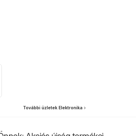
További üzletek Elektronika
Önnek: Akciós újság termékei