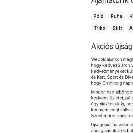
Póló
Ruha
K
Trikó
Stift
A
Akciós újság
Weboldalunkon megtal
hogy kedvező áron vá
kedvezményeket külö
és Kert
,
Sport és Diva
hogy Ön mindig naprak
Minden nap átböngész
kedvenc üzletei, pél
úgy alakítottuk ki, h
könnyen megtalálhatj
Szentendrei ajánlatok
Ujsagomat.hu webolda
ármagazinokat és het