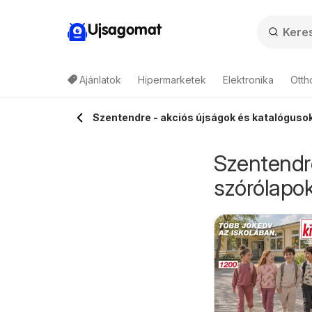
Ujsagomat
Ajánlatok
Hipermarketek
Elektronika
Otth
Szentendre - akciós újságok és katalógusok
Szentendre
szórólapok
Auchan