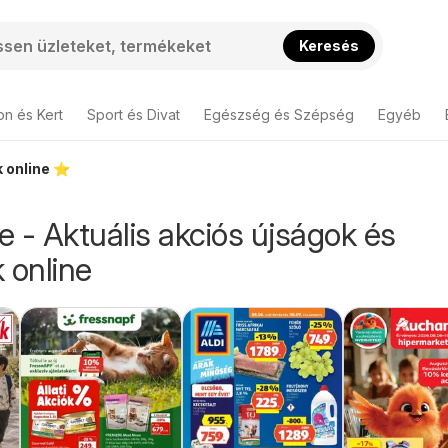
Keresés
on és Kert
Sport és Divat
Egészség és Szépség
Egyéb
 online ⭐️
 - Aktuális akciós újságok és
 online