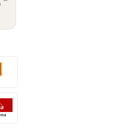
!
íma