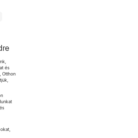
dre
nk,
at és
,
Otthon
tjük,
ön
lunkat
 és
okat,