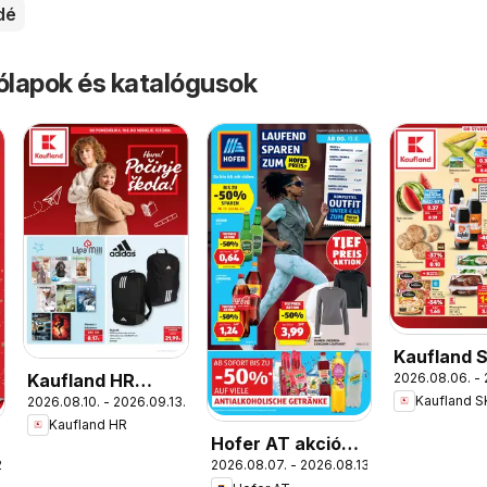
dé
rólapok és katalógusok
Kaufland 
Kaufland HR
2026.08.06. - 
akciós újs
Kaufland S
2026.08.10. - 2026.09.13.
akciós újság
Kaufland HR
Hofer AT akciós
.
2026.08.07. - 2026.08.13.
újság