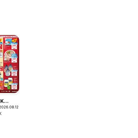
SK
2026.08.12.
ág
K