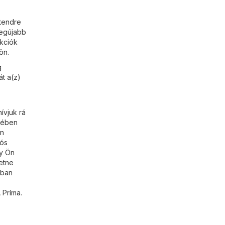
ntendre
legújabb
akciók
ön.
g
át a(z)
ívjuk rá
etében
en
iós
gy Ön
retne
ában
 Príma
.