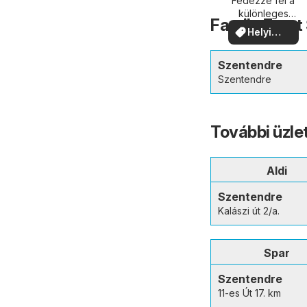
közelében
Fedezze fel a
különleges
Family Frost
ajánlatokat
Helyi
ajánlatok
Szentendre
Szentendre
További üzle
Aldi
Szentendre
Kalászi út 2/a.
Spar
Szentendre
11-es Út 17. km