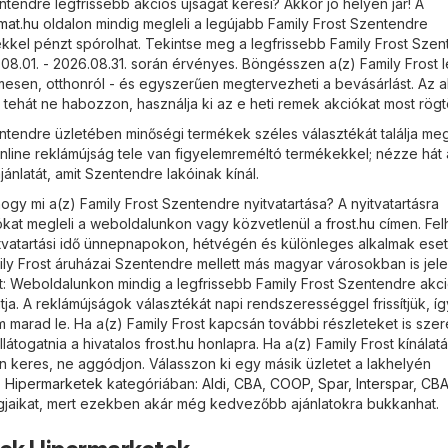
ntendre legfrissebb akciós újságát keresi? Akkor jó helyen jár! A
mat.hu
oldalon mindig megleli a legújabb Family Frost Szentendre
kkel pénzt spórolhat. Tekintse meg a legfrissebb Family Frost Sze
.08.01. - 2026.08.31. során érvényes. Böngésszen a(z) Family Frost 
lmesen, otthonról - és egyszerűen megtervezheti a bevásárlást. Az 
 tehát ne habozzon, használja ki az e heti remek akciókat most rögt
entendre üzletében minőségi termékek széles választékát találja me
nline reklámújság tele van figyelemreméltó termékekkel; nézze hát 
jánlatát, amit Szentendre lakóinak kínál.
gy mi a(z) Family Frost Szentendre nyitvatartása? A nyitvatartásra
ókat megleli a weboldalunkon vagy közvetlenül a
frost.hu
címen. Felh
itvatartási idő ünnepnapokon, hétvégén és különleges alkalmak es
mily Frost áruházai Szentendre mellett más magyar városokban is jel
tt: Weboldalunkon mindig a legfrissebb Family Frost Szentendre akc
ja. A reklámújságok választékát napi rendszerességgel frissítjük, í
 marad le. Ha a(z) Family Frost kapcsán további részleteket is sze
látogatnia a hivatalos
frost.hu
honlapra. Ha a(z) Family Frost kínálat
n keres, ne aggódjon. Válasszon ki egy másik üzletet a lakhelyén
)
Hipermarketek
kategóriában:
Aldi
,
CBA
,
COOP
,
Spar
,
Interspar
,
CBA
gjaikat, mert ezekben akár még kedvezőbb ajánlatokra bukkanhat.