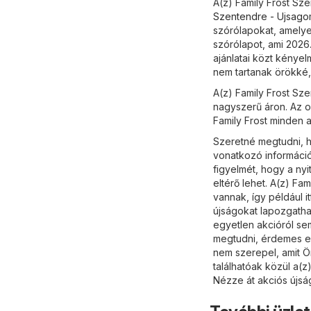
A(z) Family Frost Sze
Szentendre - Ujsago
szórólapokat, amelye
szórólapot, ami 2026
ajánlatai közt kénye
nem tartanak örökké,
A(z) Family Frost Sz
nagyszerű áron. Az o
Family Frost minden a
Szeretné megtudni, ho
vonatkozó informáci
figyelmét, hogy a ny
eltérő lehet. A(z) Fa
vannak, így például i
újságokat lapozgathat
egyetlen akcióról sem
megtudni, érdemes el
nem szerepel, amit Ö
találhatóak közül a(z
Nézze át akciós újsá