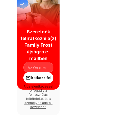
Szeretnék
feliratkozni a(z)
Family Frost
újságra e-
mailben
Iratkozz fel
A bejelentkezéssel
elfogadja a
felhasználási
feltételeket
és a
személyes adatok
kezelését
.