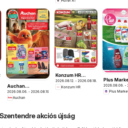
Hofer AT
Konzum HR
.
Plus Mark
2026.08.12. - 2026.08.18.
akciós újság
Auchan
2026.08.06. - 
akciós újs
Konzum HR
Plus Marke
2026.08.06. - 2026.08.19.
Iskolakezdés
Auchan
ajánlatok
 Szentendre akciós újság