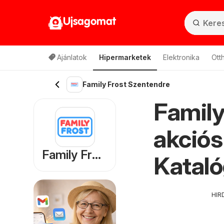
Ujsagomat
Ajánlatok
Hipermarketek
Elektronika
Ott
Family Frost Szentendre
Family
akciós
Family Frost
Kataló
HIR