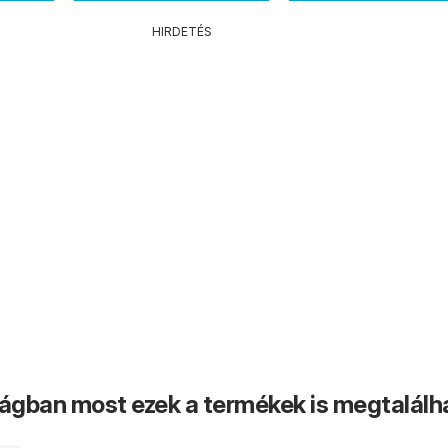
HIRDETÉS
ságban most ezek a termékek is megtalálh