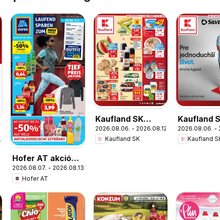
Kaufland SK
Kaufland 
2026.08.06. - 2026.08.12.
2026.08.06. - 
akciós újság
Nonfood a
Kaufland SK
Kaufland S
.
újság
Hofer AT akciós
2026.08.07. - 2026.08.13.
újság
Hofer AT