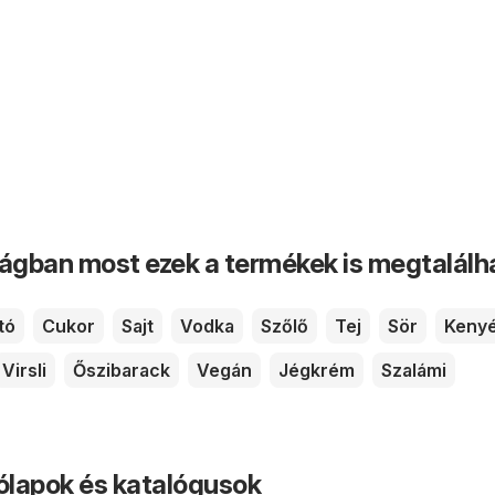
ságban most ezek a termékek is megtalálh
tó
Cukor
Sajt
Vodka
Szőlő
Tej
Sör
Keny
Virsli
Őszibarack
Vegán
Jégkrém
Szalámi
rólapok és katalógusok