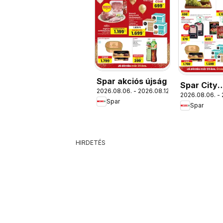
Spar akciós újság
Spar City
2026.08.06. - 2026.08.12.
2026.08.06. - 
szórólap
Spar
Spar
HIRDETÉS