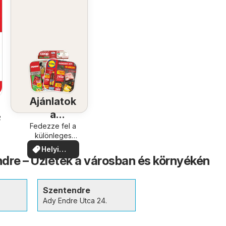
Ajánlatok
a
.
közelében
Fedezze fel a
különleges
ajánlatokat
Helyi
dre – Üzletek a városban és környékén
ajánlatok
Szentendre
Ady Endre Utca 24.