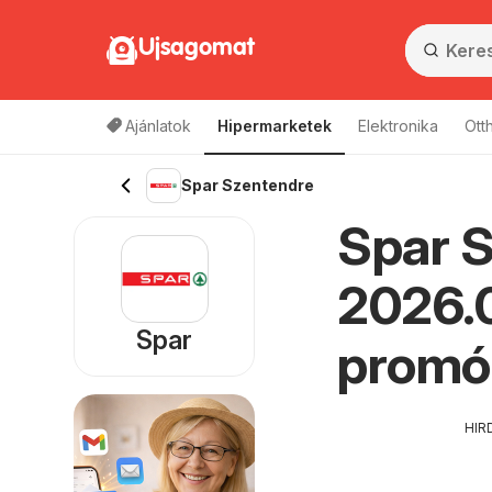
Ujsagomat
Ajánlatok
Hipermarketek
Elektronika
Ott
Spar Szentendre
Spar S
2026.0
Spar
promó
HIR