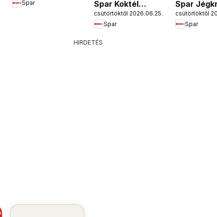
Spar Koktél
Spar Jégk
Spar
csütörtöktől 2026.06.25.
csütörtöktől 2
katalógus
katalógus
Spar
Spar
HIRDETÉS