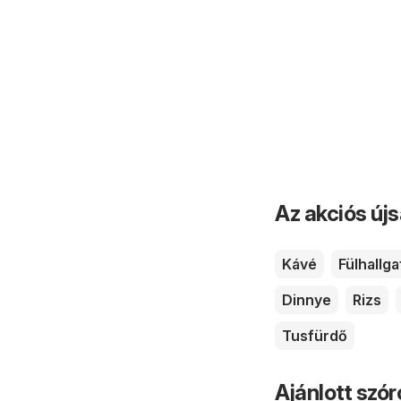
Az akciós új
Kávé
Fülhallga
Dinnye
Rizs
Tusfürdő
Ajánlott szó