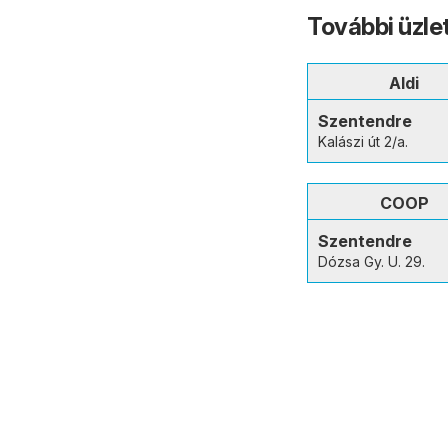
További üzle
Aldi
Szentendre
Kalászi út 2/a.
COOP
Szentendre
Dózsa Gy. U. 29.