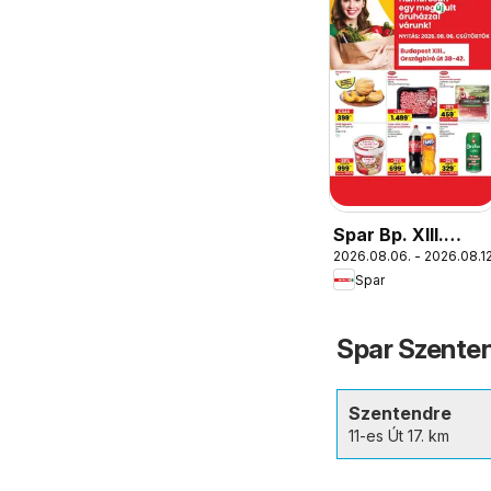
Spar Bp. XIII.
2026.08.06. - 2026.08.12
Országbíró út
Spar
üzlet újranyitás
Spar Szenten
Szentendre
11-es Út 17. km