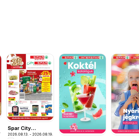
Spar City
.
2026.08.13. - 2026.08.19.
szórólap