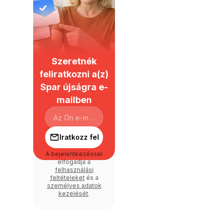
Szeretnék
feliratkozni a(z)
Spar újságra e-
mailben
Iratkozz fel
A bejelentkezéssel
elfogadja a
felhasználási
feltételeket
és a
személyes adatok
kezelését
.