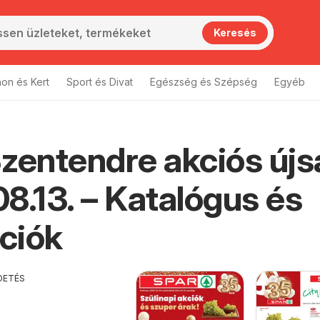
Keresés
hon és Kert
Sport és Divat
Egészség és Szépség
Egyéb
zentendre akciós újs
8.13. – Katalógus és
ciók
DETÉS