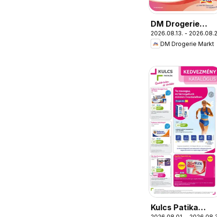
DM Drogerie
2026.08.13. - 2026.08.
Markt akciós
DM Drogerie Markt
újság
Kulcs Patika
2026.08.01. - 2026.08.3