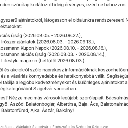
nden szórólap korlátozott ideig érvényes, ezért ne habozzon,
gyszerű ajánlatokról, látogasson el oldalunkra rendszeresen!
ektusokat:
kciós újság (2026.08.05. - 2026.08.22.)
,
r Írószer ajánlatok (2026.08.03. - 2026.09.13.)
,
ossmann Kupon Napok (2026.08.10. - 2026.08.16.)
,
ossmann akciós újság (2026.08.03. - 2026.08.14.)
,
r Lifestyle magazin (hétfőtől 2026.08.03.)
.
l és akciókról szóló naprakész információknak köszönhetőe
, és a vásárlás könnyedebbé és hatékonyabbá válik. Segítségü
ol találja a legjobb kedvezményeket és különleges ajánlatokat a
g kategóriából Szigetvár városában.
res? Nézze meg más városok legújabb szórólapjait:
Bácsalmá
lgyő
,
Aszód
,
Balatonboglár
,
Albertirsa
,
Baja
,
Ács
,
Balatonalmád
,
Balatonfüred
,
Ajka
,
Ászár
,
Balkány
!
zdőlap
Ajánlatok Szigetvár
Egészség és Szépség Szigetvár