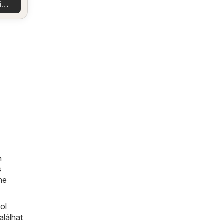
tokat
i
latok
n
s
ne
ol
alálhat