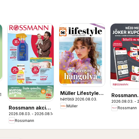
Müller Lifestyle
Rossmann
6.
hétfőtől 2026.08.03.
magazin
2026.08.03. - 
Szórólap
Müller
Rossmann akciós
Rossmann
2026.08.03. - 2026.08.14.
újság
Rossmann