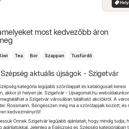
ajánla
Hely
aján
amelyeket most kedvezőbb áron
 meg
Kiwi
Tea
Bor
Szappan
Tusfürdő
Szépség aktuális újságok - Szigetvár
épség kategória legújabb szórólapjait és katalógusait keresi
, akkor jó helyen jár.
Szigetvár - Ujsagomat.hu
weboldalunko
megtalálhat a Szigetvár városában található akciókról. A váro
tei:
Rossmann
. Böngésszen még ma a szórólapjaik között, és 
yen kedvezményről!
sük Önnek Szigetvár legújabb ajánlatait, hogy mindig tudja, h
bb ajánlatokkal. Jelenleg a Egészség és Szépség kategóriában t