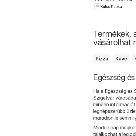
akciós újság
Kulcs Patika
Termékek, 
vásárolhat
Pizza
Kávé
Egészség és 
Ha a Egészség és Sz
Szigetvár városában
minden információt 
legnépszerűbb üzle
maradjon le semmil
Minden nap megkeres
találkozhat a legjo