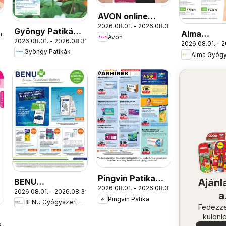
AVON online
2026.08.01. - 2026.08.31.
katalógus 2026
Gyöngy Patikák
Alma
26.
Avon
augusztusi
2026.08.01. - 2026.08.31.
akciós újság
2026.08.01. - 2
Gyógyszer
Gyöngy Patikák
akciós újs
Pingvin Patika
BENU
Ajánl
2026.08.01. - 2026.08.31.
akciós újság
2026.08.01. - 2026.08.31.
Gyógyszertárak
a
Pingvin Patika
BENU Gyógyszertárak
akciós újság
közel
Fedezze
különl
1.