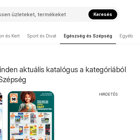
Keresés
on és Kert
Sport és Divat
Egészség és Szépség
Egyéb
inden aktuális katalógus a kategóriából
 Szépség
HIRDETÉS