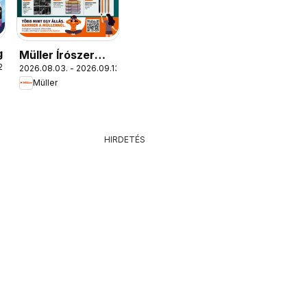
g
Müller Írószer
22.
2026.08.03. - 2026.09.13.
ajánlatok
Müller
HIRDETÉS