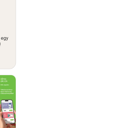
n egy
!