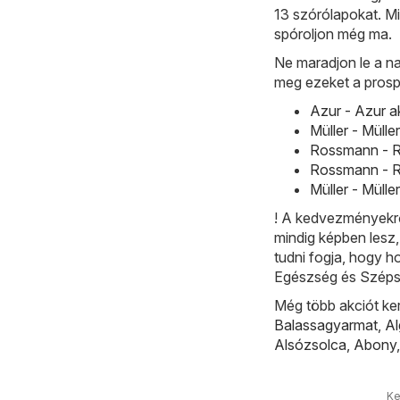
13 szórólapokat. Mi
spóroljon még ma.
Ne maradjon le a na
meg ezeket a prosp
Azur - Azur a
Müller - Mülle
Rossmann - R
Rossmann - R
Müller - Mülle
! A kedvezményekrő
mindig képben lesz
tudni fogja, hogy h
Egészség és Szépsé
Még több akciót ke
Balassagyarmat
,
A
Alsózsolca
,
Abony
Ke