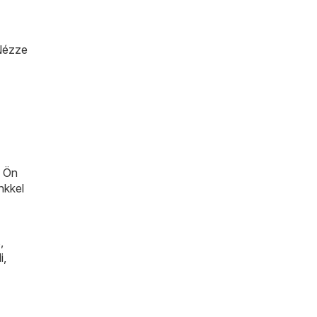
 Nézze
n Ön
nkkel
s
,
i
,