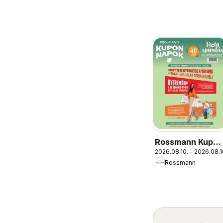
Rossmann Kupon
2026.08.10. - 2026.08.1
Napok
Rossmann