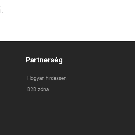
s
,
i
,
Partnerség
Hogyan hirdessen
B2B zóna