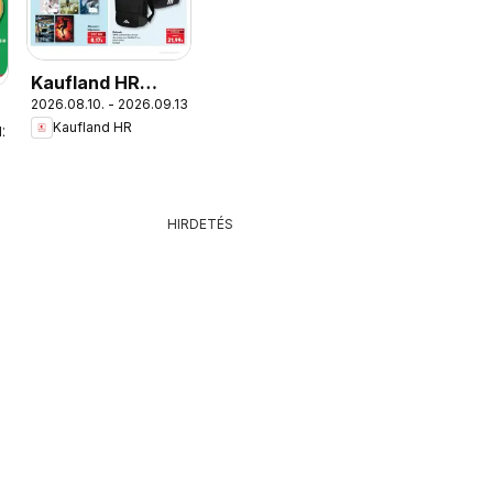
Kaufland HR
2026.08.10. - 2026.09.13.
akciós újság
Kaufland HR
12.
HIRDETÉS