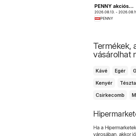
PENNY akciós
2026.08.13. - 2026.08.1
újság
PENNY
Termékek, 
vásárolhat
Kávé
Egér
G
Kenyér
Tészta
Csirkecomb
M
Hipermarkete
Ha a Hipermarketek 
városában, akkor jó