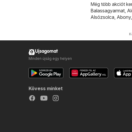
Még több akciót ke
Balassagyarmat
,
A
Alsózsolca
,
Abony
K
Ujsagomat
Minden újság egy helyen
Kövess minket