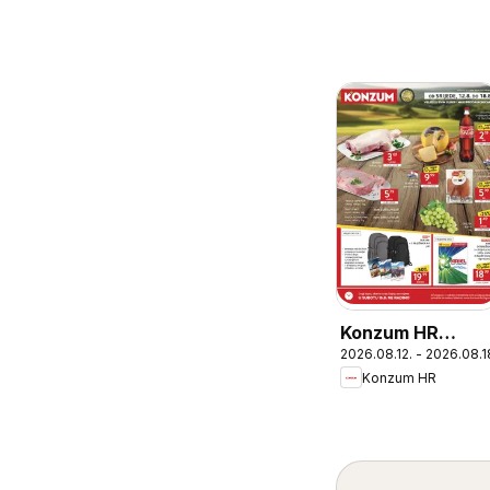
Konzum HR
2026.08.12. - 2026.08.1
akciós újság
Konzum HR