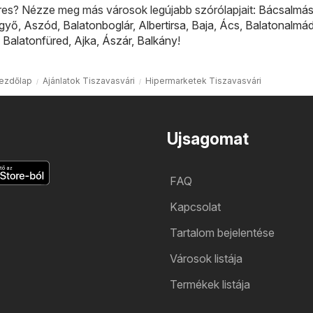
res? Nézze meg más városok legújabb szórólapjait:
Bácsalmá
lgyő
,
Aszód
,
Balatonboglár
,
Albertirsa
,
Baja
,
Ács
,
Balatonalmád
,
Balatonfüred
,
Ajka
,
Ászár
,
Balkány
!
ezdőlap
Ajánlatok Tiszavasvári
Hipermarketek Tiszavasvári
Ujsagomat
FAQ
Kapcsolat
Tartalom bejelentése
Városok listája
Termékek listája