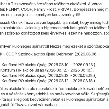
lhat a Tiszavasvári városában található akciókról. A város
tei:
PENNY
,
COOP
,
Family Frost
,
PRIVÁT
. Böngésszen még m
t, és ne maradjon le semmilyen kedvezményről!
sük Önnek Tiszavasvári legújabb ajánlatait, hogy mindig tudj
bb ajánlatokkal. Jelenleg a Hipermarketek kategóriában találhat 
n szórólap korlátozott ideig érvényes, ezért ne habozzon, sp
milyen különleges ajánlatról! Nézze meg ezeket a szórólapoka
 - COOP Szolnok akciós újság Debrecen (2026.08.06. -
 Kaufland HR akciós újság (2026.08.10. - 2026.09.13.)
,
Konzum HR akciós újság (2026.08.12. - 2026.08.18.)
,
 Kaufland HR akciós újság (2026.08.12. - 2026.08.18.)
,
 Kaufland RO akciós újság (2026.08.12. - 2026.08.18.)
.
l és akciókról szóló naprakész információknak köszönhetőe
, és a vásárlás könnyedebbé és hatékonyabbá válik. Segítségü
ol találja a legjobb kedvezményeket és különleges ajánlatokat a
góriából Tiszavasvári városában.