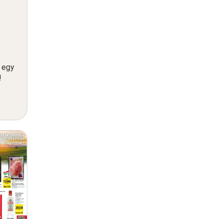
n egy
!