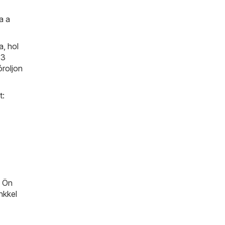
a a
a, hol
13
óroljon
t:
n Ön
nkkel