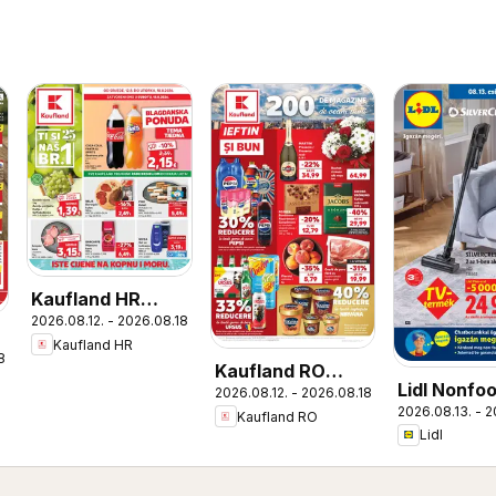
Kaufland HR
2026.08.12. - 2026.08.18.
akciós újság
Kaufland HR
8.
Kaufland RO
Lidl Nonfo
2026.08.12. - 2026.08.18.
akciós újság
2026.08.13. - 2
kínálatunk
Kaufland RO
Lidl