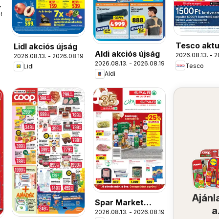
26.
Tesco aktu
Lidl akciós újság
Aldi akciós újság
2026.08.13. - 2
2026.08.13. - 2026.08.19.
akciós újs
2026.08.13. - 2026.08.19.
Tesco
Lidl
Aldi
Ajánl
Spar Market
a
2026.08.13. - 2026.08.19.
akciós újság