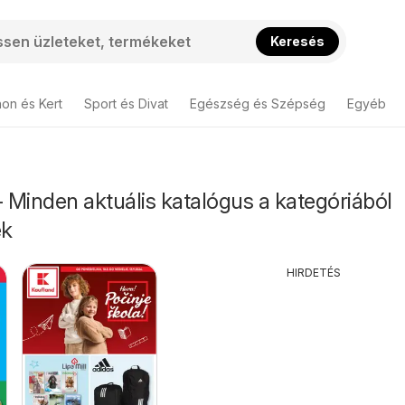
Keresés
hon és Kert
Sport és Divat
Egészség és Szépség
Egyéb
- Minden aktuális katalógus a kategóriából
ek
HIRDETÉS