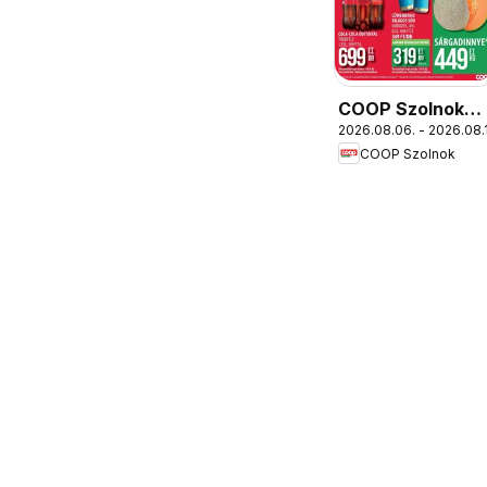
COOP Szolnok
2026.08.06. - 2026.08.
akciós újság
COOP Szolnok
Debrecen