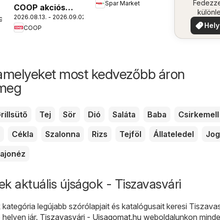
közel
Fedezze
Spar Market
COOP akciós
különl
2026.08.13. - 2026.09.02.
újság
9.
ajánla
Hely
COOP
aján
amelyeket most kedvezőbb áron
 meg
rillsütő
Tej
Sör
Dió
Saláta
Baba
Csirkemell
Cékla
Szalonna
Rizs
Tejföl
Állateledel
Jog
ajonéz
k aktuális újságok - Tiszavasvári
kategória legújabb szórólapjait és katalógusait keresi Tiszava
 helyen jár.
Tiszavasvári - Ujsagomat.hu
weboldalunkon mind