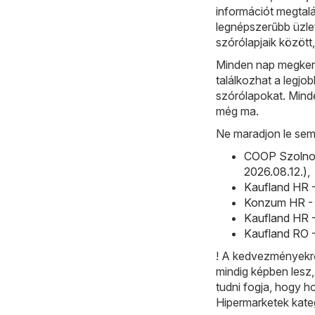
információt megtalá
legnépszerűbb üzle
szórólapjaik közöt
Minden nap megkeres
találkozhat a legjo
szórólapokat. Minde
még ma.
Ne maradjon le sem
COOP Szolnok
2026.08.12.)
,
Kaufland HR -
Konzum HR - 
Kaufland HR -
Kaufland RO -
! A kedvezményekrő
mindig képben lesz
tudni fogja, hogy h
Hipermarketek kate