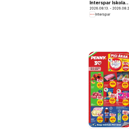
Interspar Iskola
2026.08.13. - 2026.08.
katalógus
Interspar