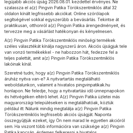
legújabb akciós újság 2026.08.01. kezdettel érvényes. Ne
szalassza el a(z) Pingvin Patika Törökszentmiklós által 32
oldalon kínált legfrissebb akciókat. Online szórólapok
segítségével sokkal egyszerűbb a bevásárlás. Tekintse át
praktikusan, otthonról a(z) Pingvin Patika árengedményeit, és
tervezze meg a vásárlást hatékonyan és kényelmesen.
A(z) Pingvin Patika Törökszentmiklós minőségi termékek
széles választékát kínálja nagyszerű áron. Akciós újságjuk tele
van vonzó termékekkel - ne habozzon hát, fedezze fel a
teljes palettát, amit a(z) Pingvin Patika Törökszentmiklós
lakóinak kínál.
Szeretné tudni, hogy a(z) Pingvin Patika Törökszentmiklós
áruház nyitva van-e? A nyitvartartás megtalálható
weboldalunkon, valamint a hivatalos
pingvinpatikak.hu
honlapon. Ne feledje, hogy a nyitvatartási idő ünnepnapokon
és hétvégéken eltérő lehet. A(z) Pingvin Patika üzletei más
magyarországi településeken is megtalálhatóak, köztük
például itt: Nálunk mindig megtalálja a(z) Pingvin Patika
Törökszentmiklós legfrissebb akciós újságját. Naponta
összegyűjtjük ezeket, így Ön nem marad le egyetlen akcióról
sem. Ha viszont több információra van szüksége a(z) Pingvin
Patika kapcsán, érdemes felkeresni a hivatalos