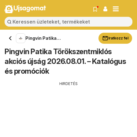
Ujsagomat
Pingvin Patika
Iratkozz fel
Törökszentmiklós
Pingvin Patika Törökszentmiklós
akciós újság 2026.08.01. – Katalógus
és promóciók
HIRDETÉS