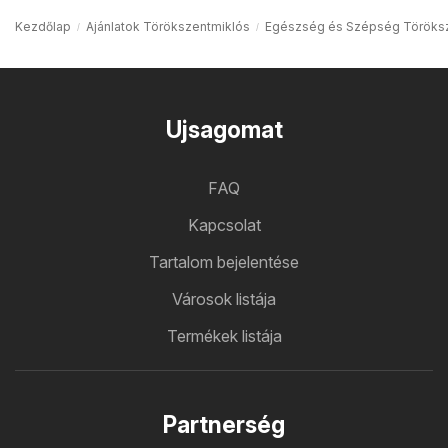
Kezdőlap
Ajánlatok Törökszentmiklós
Egészség és Szépség Töröks
Ujsagomat
FAQ
Kapcsolat
Tartalom bejelentése
Városok listája
Termékek listája
Partnerség