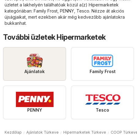
üzletet a lakhelyén találhatóak közül a(z)
Hipermarketek
kategóriában:
Family Frost
,
PENNY
,
Tesco
. Nézze át akciós
újságjaikat, mert ezekben akár még kedvezőbb ajánlatokra
bukkanhat.
További üzletek Hipermarketek
Ajánlatok
Family Frost
PENNY
Tesco
Kezdőlap
Ajánlatok Túrkeve
Hipermarketek Túrkeve
COOP Túrkev