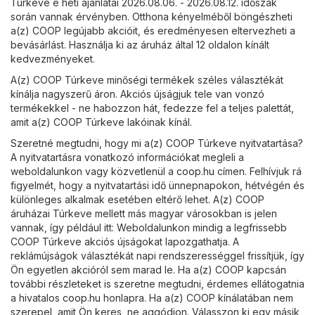
Túrkeve e heti ajánlatai 2026.08.06. - 2026.08.12. időszak
során vannak érvényben. Otthona kényelméből böngészheti
a(z) COOP legújabb akcióit, és eredményesen eltervezheti a
bevásárlást. Használja ki az áruház által 12 oldalon kínált
kedvezményeket.
A(z) COOP Túrkeve minőségi termékek széles választékát
kínálja nagyszerű áron. Akciós újságjuk tele van vonzó
termékekkel - ne habozzon hát, fedezze fel a teljes palettát,
amit a(z) COOP Túrkeve lakóinak kínál.
Szeretné megtudni, hogy mi a(z) COOP Túrkeve nyitvatartása?
A nyitvatartásra vonatkozó információkat megleli a
weboldalunkon vagy közvetlenül a
coop.hu
címen. Felhívjuk rá
figyelmét, hogy a nyitvatartási idő ünnepnapokon, hétvégén és
különleges alkalmak esetében eltérő lehet. A(z) COOP
áruházai Túrkeve mellett más magyar városokban is jelen
vannak, így például itt: Weboldalunkon mindig a legfrissebb
COOP Túrkeve akciós újságokat lapozgathatja. A
reklámújságok választékát napi rendszerességgel frissítjük, így
Ön egyetlen akcióról sem marad le. Ha a(z) COOP kapcsán
további részleteket is szeretne megtudni, érdemes ellátogatnia
a hivatalos
coop.hu
honlapra. Ha a(z) COOP kínálatában nem
szerepel, amit Ön keres, ne aggódjon. Válasszon ki egy másik