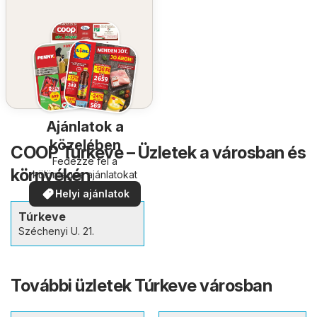
Ajánlatok a
közelében
COOP Túrkeve – Üzletek a városban és
Fedezze fel a
környékén
különleges ajánlatokat
Helyi ajánlatok
Túrkeve
Széchenyi U. 21.
További üzletek Túrkeve városban