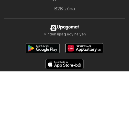
B2B zóna
Ujsagomat
Minden újság egy helyen
Kövess minket
Többi ország:
Česko
Polska
Slovensko
Copyright © 2026
Ujsogomat.hu
.