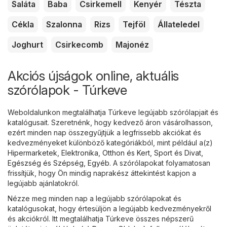
Saláta
Baba
Csirkemell
Kenyér
Tészta
Cékla
Szalonna
Rizs
Tejföl
Állateledel
Joghurt
Csirkecomb
Majonéz
Akciós újságok online, aktuális
szórólapok - Túrkeve
Weboldalunkon megtalálhatja Túrkeve legújabb szórólapjait és
katalógusait. Szeretnénk, hogy kedvező áron vásárolhasson,
ezért minden nap összegyűjtjük a legfrissebb akciókat és
kedvezményeket különböző kategóriákból, mint például a(z)
Hipermarketek
,
Elektronika
,
Otthon és Kert
,
Sport és Divat
,
Egészség és Szépség
,
Egyéb
. A szórólapokat folyamatosan
frissítjük, hogy Ön mindig naprakész áttekintést kapjon a
legújabb ajánlatokról.
Nézze meg minden nap a legújabb szórólapokat és
katalógusokat, hogy értesüljön a legújabb kedvezményekről
és akciókról. Itt megtalálhatja Túrkeve összes népszerű