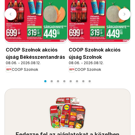
COOP Szolnok akciós
COOP Szolnok akciós
C
újság Békésszentandrás
újság Szolnok
ú
08.06. - 2026.08.12.
08.06. - 2026.08.12.
0
COOP Szolnok
COOP Szolnok
Fedezze fel az ajánlatokat a közelben