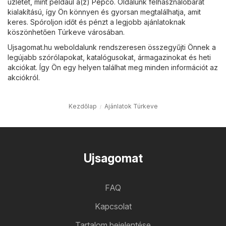
üzletét, mint például a(z)
Pepco
. Oldalunk felhasználóbarát
kialakítású, így Ön könnyen és gyorsan megtalálhatja, amit
keres. Spóroljon időt és pénzt a legjobb ajánlatoknak
köszönhetően Túrkeve városában.
Ujsagomat.hu weboldalunk rendszeresen összegyűjti Önnek a
legújabb szórólapokat, katalógusokat, ármagazinokat és heti
akciókat. Így Ön egy helyen találhat meg minden információt az
akciókról.
Kezdőlap
Ajánlatok Túrkeve
Ujsagomat
FAQ
Kapcsolat
Tartalom bejelentése