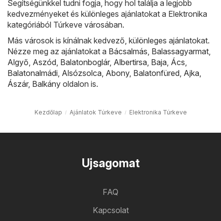
Segítségünkkel tudni fogja, hogy hol találja a legjobb
kedvezményeket és különleges ajánlatokat a Elektronika
kategóriából Túrkeve városában.
Más városok is kínálnak kedvező, különleges ajánlatokat.
Nézze meg az ajánlatokat a
Bácsalmás
,
Balassagyarmat
,
Algyő
,
Aszód
,
Balatonboglár
,
Albertirsa
,
Baja
,
Ács
,
Balatonalmádi
,
Alsózsolca
,
Abony
,
Balatonfüred
,
Ajka
,
Ászár
,
Balkány
oldalon is.
Kezdőlap
Ajánlatok Túrkeve
Elektronika Túrkeve
Ujsagomat
FAQ
Kapcsolat