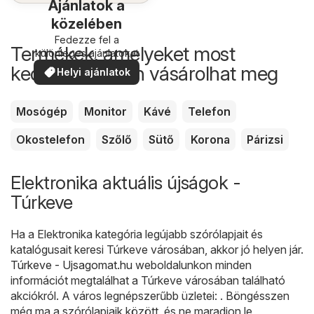
Ajánlatok a
közelében
Fedezze fel a
Termékek, amelyeket most
különleges ajánlatokat
kedvezőbb áron vásárolhat meg
Helyi ajánlatok
Mosógép
Monitor
Kávé
Telefon
Okostelefon
Szőlő
Sütő
Korona
Párizsi
Elektronika aktuális újságok -
Túrkeve
Ha a Elektronika kategória legújabb szórólapjait és
katalógusait keresi Túrkeve városában, akkor jó helyen jár.
Túrkeve - Ujsagomat.hu
weboldalunkon minden
információt megtalálhat a Túrkeve városában található
akciókról. A város legnépszerűbb üzletei: . Böngésszen
még ma a szórólapjaik között, és ne maradjon le