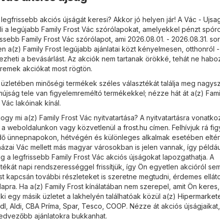
 legfrissebb akciós újságát keresi? Akkor jó helyen jár! A
Vác - Ujsa
li a legújabb Family Frost Vác szórólapokat, amelyekkel pénzt spóro
ssebb Family Frost Vác szórólapot, ami 2026.08.01. - 2026.08.31. so
 a(z) Family Frost legújabb ajánlatai közt kényelmesen, otthonról -
heti a bevásárlást. Az akciók nem tartanak örökké, tehát ne habo
i remek akciókat most rögtön.
c üzletében minőségi termékek széles választékát találja meg nagys
mújság tele van figyelemreméltó termékekkel; nézze hát át a(z) Fami
 Vác lakóinak kínál.
gy mi a(z) Family Frost Vác nyitvatartása? A nyitvatartásra vonatko
i a weboldalunkon vagy közvetlenül a
frost.hu
címen. Felhívjuk rá fig
 idő ünnepnapokon, hétvégén és különleges alkalmak esetében eltér
házai Vác mellett más magyar városokban is jelen vannak, így például 
 a legfrissebb Family Frost Vác akciós újságokat lapozgathatja. A
tékát napi rendszerességgel frissítjük, így Ön egyetlen akcióról s
ost kapcsán további részleteket is szeretne megtudni, érdemes ellát
apra. Ha a(z) Family Frost kínálatában nem szerepel, amit Ön keres,
i egy másik üzletet a lakhelyén találhatóak közül a(z)
Hipermarket
idl
,
Aldi
,
CBA Príma
,
Spar
,
Tesco
,
COOP
. Nézze át akciós újságjaikat
dvezőbb ajánlatokra bukkanhat.