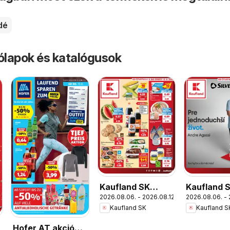
dé
rólapok és katalógusok
Kaufland SK
Kaufland 
2026.08.06. - 2026.08.12.
2026.08.06. - 
akciós újság
Nonfood a
Kaufland SK
Kaufland S
újság
Hofer AT akciós