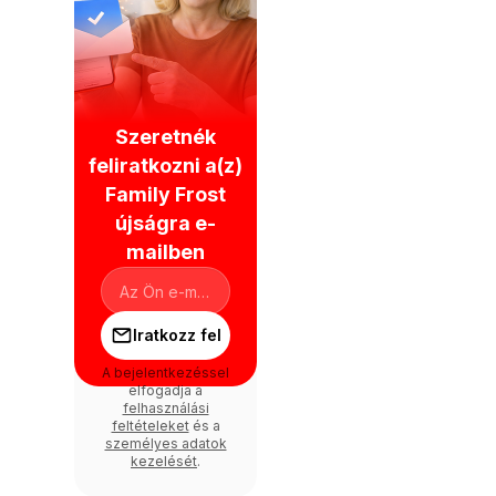
Szeretnék
feliratkozni a(z)
Family Frost
újságra e-
mailben
Iratkozz fel
A bejelentkezéssel
elfogadja a
felhasználási
feltételeket
és a
személyes adatok
kezelését
.