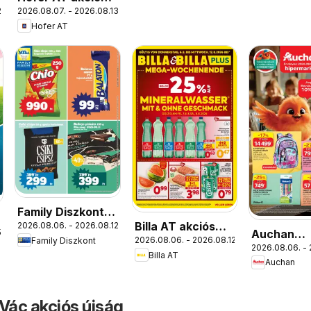
.
2026.08.07. - 2026.08.13.
újság
Hofer AT
Family Diszkont
Billa AT akciós
2026.08.06. - 2026.08.12.
akciós újság
Auchan
.
2026.08.06. - 2026.08.12.
Family Diszkont
újság
2026.08.06. - 
Iskolakez
Billa AT
Auchan
ajánlatok
 Vác akciós újság