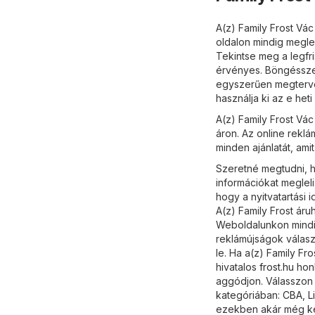
A(z) Family Frost Vác
oldalon mindig megle
Tekintse meg a legfri
érvényes. Böngésszen
egyszerűen megtervez
használja ki az e het
A(z) Family Frost Vá
áron. Az online reklá
minden ajánlatát, amit
Szeretné megtudni, ho
információkat meglel
hogy a nyitvatartási
A(z) Family Frost áru
Weboldalunkon mindig
reklámújságok válasz
le. Ha a(z) Family Fr
hivatalos
frost.hu
honl
aggódjon. Válasszon k
kategóriában:
CBA
,
L
ezekben akár még ke