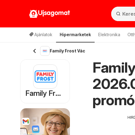
Ujsagomat
Ajánlatok
Hipermarketek
Elektronika
Ott
Family Frost Vác
Family
2026.0
Family Frost
promó
HIR