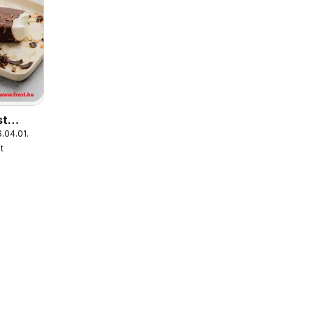
st
.04.01.
t