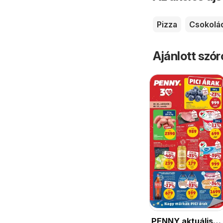
Pizza
Csokolá
Ajánlott szó
PENNY aktuális