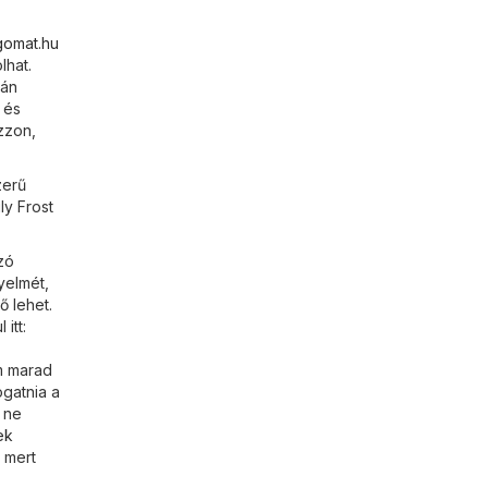
gomat.hu
lhat.
rán
 és
zzon,
zerű
ly Frost
zó
yelmét,
ő lehet.
itt:
em marad
ogatnia a
 ne
ek
, mert