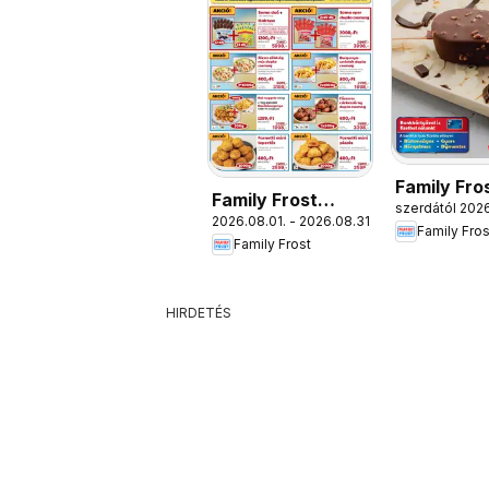
Family Fro
Family Frost
szerdától 2026
Katalógus
2026.08.01. - 2026.08.31.
akciós újság
Family Fros
Family Frost
HIRDETÉS