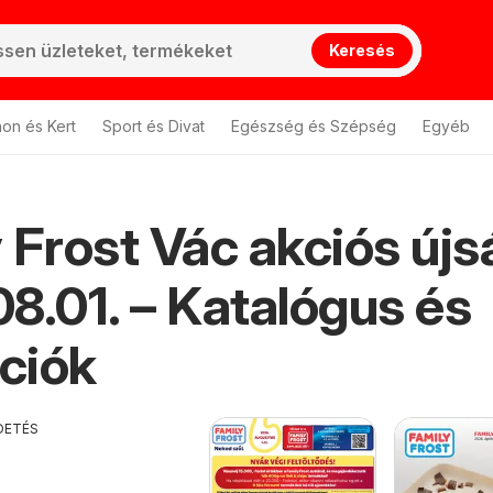
Keresés
hon és Kert
Sport és Divat
Egészség és Szépség
Egyéb
 Frost Vác akciós újs
8.01. – Katalógus és
ciók
DETÉS