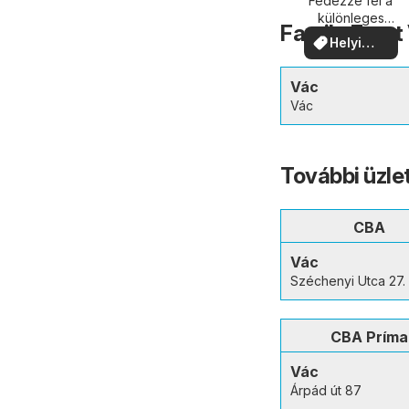
közelében
Fedezze fel a
különleges
Family Frost
ajánlatokat
Helyi
ajánlatok
Vác
Vác
További üzle
CBA
Vác
Széchenyi Utca 27.
CBA Príma
Vác
Árpád út 87