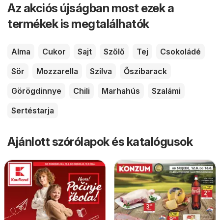
Az akciós újságban most ezek a
termékek is megtalálhatók
Alma
Cukor
Sajt
Szőlő
Tej
Csokoládé
Sör
Mozzarella
Szilva
Őszibarack
Görögdinnye
Chili
Marhahús
Szalámi
Sertéstarja
Ajánlott szórólapok és katalógusok