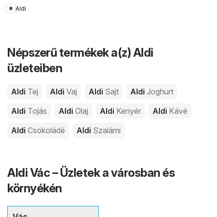
Aldi
Népszerű termékek a(z) Aldi
üzleteiben
Aldi
Tej
Aldi
Vaj
Aldi
Sajt
Aldi
Joghurt
Aldi
Tojás
Aldi
Olaj
Aldi
Kenyér
Aldi
Kávé
Aldi
Csokoládé
Aldi
Szalámi
Aldi Vác – Üzletek a városban és
környékén
Vác