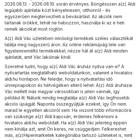
2026.08.13. - 2026.08.19. során érvényes. Böngésszen a(z) Aldi
legújabb ajánlatai közt kényelmesen, otthonról - és
egyszerűen megtervezheti a bevásárlást. Az akciók nem
tartanak örökké, tehát ne habozzon, használja ki az e heti
remek akciókat most rögtön.
A(z) Aldi Vác üzletében minőségi termékek széles választékát
találja meg nagyszerű áron. Az online reklámújság tele van
figyelemreméltó termékekkel; nézze hát át a(z) Aldi minden
ajánlatát, amit Vác lakóinak kínál.
Szeretné tudni, hogy a(z) Aldi Vác áruház nyitva van-e? A
nyitvartartás megtalálható weboldalunkon, valamint a hivatalos
aldi.hu
honlapon. Ne feledje, hogy a nyitvatartási idő
ünnepnapokon és hétvégéken eltérő lehet. A(z) Aldi áruházai
Vác mellett más magyar városokban is jelen vannak, így
például itt: Nálunk mindig megtalálja a(z) Aldi Vác legfrissebb
akciós újságját. Naponta összegyűjtjük ezeket, így Ön nem
marad le egyetlen akcióról sem. Ha viszont több információra
van szüksége a(z) Aldi kapcsán, érdemes felkeresni a
hivatalos
aldi.hu
weboldalt. Ha a(z) Aldi Vác jelenleg éppen
nem kínálja azt, amit Ön keres, ne csüggedjen. Felkereshet
más, a(z)
Hipermarketek
kategóriába tartozó üzleteket is, mint