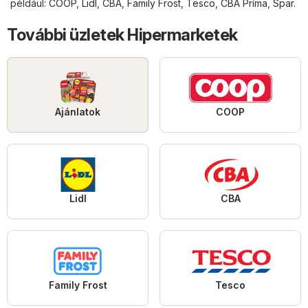
például:
COOP
,
Lidl
,
CBA
,
Family Frost
,
Tesco
,
CBA Príma
,
Spar
.
További üzletek Hipermarketek
Ajánlatok
COOP
Lidl
CBA
Family Frost
Tesco