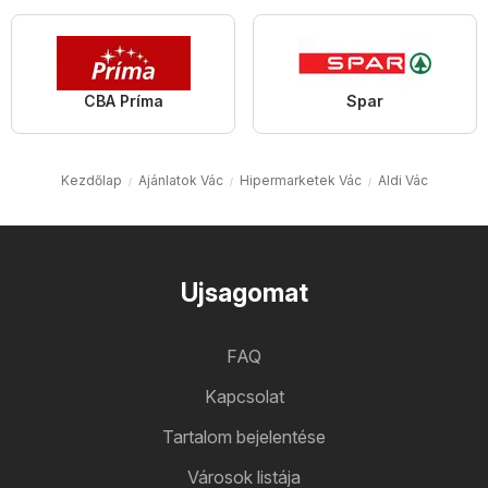
CBA Príma
Spar
Kezdőlap
Ajánlatok Vác
Hipermarketek Vác
Aldi Vác
Ujsagomat
FAQ
Kapcsolat
Tartalom bejelentése
Városok listája