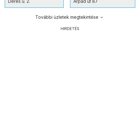
Deres u. 2.
Árpád út 87
További üzletek megtekintése
HIRDETÉS