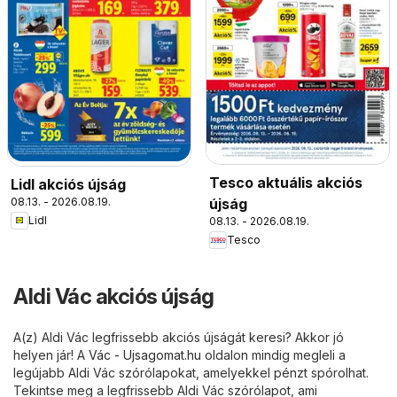
Tesco aktuális akciós
Lidl akciós újság
08.13. - 2026.08.19.
újság
Lidl
08.13. - 2026.08.19.
Tesco
Aldi Vác akciós újság
A(z) Aldi Vác legfrissebb akciós újságát keresi? Akkor jó
helyen jár! A
Vác - Ujsagomat.hu
oldalon mindig megleli a
legújabb Aldi Vác szórólapokat, amelyekkel pénzt spórolhat.
Tekintse meg a legfrissebb Aldi Vác szórólapot, ami