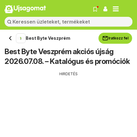
Ujsagomat
Best Byte Veszprém
Iratkozz fel
Best Byte Veszprém akciós újság
2026.07.08. – Katalógus és promóciók
HIRDETÉS