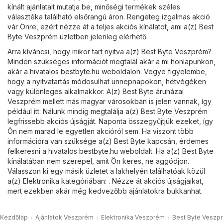
kínált ajánlatait mutatja be, minőségi termékek széles
választéka található elsőrangú áron. Rengeteg izgalmas akció
vár Önre, ezért nézze át a teljes akciós kínálatot, ami a(z) Best
Byte Veszprém üzletben jelenleg elérhető.
Arra kíváncsi, hogy mikor tart nyitva a(z) Best Byte Veszprém?
Minden szükséges információt megtalál akár a mi honlapunkon,
akár a hivatalos
bestbyte.hu
weboldalon. Vegye figyelembe,
hogy a nyitvatartás módosulhat ünnepnapokon, hétvégéken
vagy különleges alkalmakkor. A(z) Best Byte áruházai
Veszprém mellett más magyar városokban is jelen vannak, így
például itt: Nálunk mindig megtalálja a(z) Best Byte Veszprém
legfrissebb akciós újságját. Naponta összegyűjtjük ezeket, így
Ön nem marad le egyetlen akcióról sem. Ha viszont több
információra van szüksége a(z) Best Byte kapcsán, érdemes
felkeresni a hivatalos
bestbyte.hu
weboldalt. Ha a(z) Best Byte
kínálatában nem szerepel, amit Ön keres, ne aggódjon.
Válasszon ki egy másik üzletet a lakhelyén találhatóak közül
a(z)
Elektronika
kategóriában: . Nézze át akciós újságjaikat,
mert ezekben akár még kedvezőbb ajánlatokra bukkanhat.
Kezdőlap
Ajánlatok Veszprém
Elektronika Veszprém
Best Byte Veszp