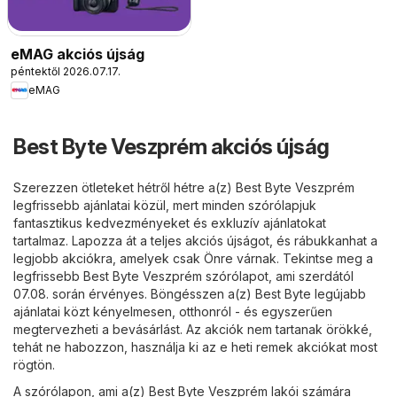
eMAG akciós újság
péntektől 2026.07.17.
eMAG
Best Byte Veszprém akciós újság
Szerezzen ötleteket hétről hétre a(z) Best Byte Veszprém
legfrissebb ajánlatai közül, mert minden szórólapjuk
fantasztikus kedvezményeket és exkluzív ajánlatokat
tartalmaz. Lapozza át a teljes akciós újságot, és rábukkanhat a
legjobb akciókra, amelyek csak Önre várnak. Tekintse meg a
legfrissebb Best Byte Veszprém szórólapot, ami szerdától
07.08. során érvényes. Böngésszen a(z) Best Byte legújabb
ajánlatai közt kényelmesen, otthonról - és egyszerűen
megtervezheti a bevásárlást. Az akciók nem tartanak örökké,
tehát ne habozzon, használja ki az e heti remek akciókat most
rögtön.
A szórólapon, ami a(z) Best Byte Veszprém lakói számára