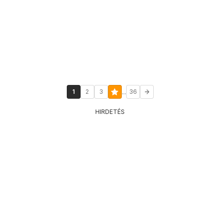
...
1
2
3
36
HIRDETÉS