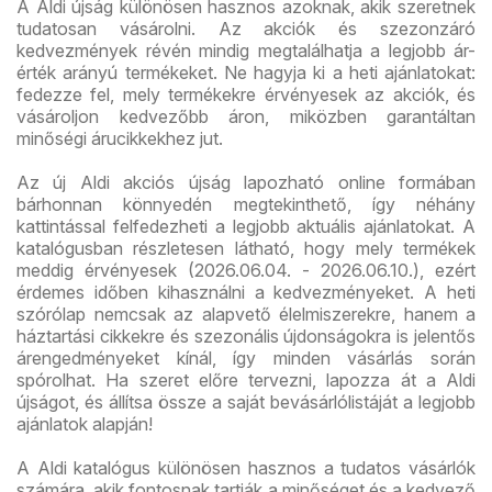
A Aldi újság különösen hasznos azoknak, akik szeretnek
tudatosan vásárolni. Az akciók és szezonzáró
kedvezmények révén mindig megtalálhatja a legjobb ár-
érték arányú termékeket. Ne hagyja ki a heti ajánlatokat:
fedezze fel, mely termékekre érvényesek az akciók, és
vásároljon kedvezőbb áron, miközben garantáltan
minőségi árucikkekhez jut.
Az új Aldi akciós újság lapozható online formában
bárhonnan könnyedén megtekinthető, így néhány
kattintással felfedezheti a legjobb aktuális ajánlatokat. A
katalógusban részletesen látható, hogy mely termékek
meddig érvényesek (2026.06.04. - 2026.06.10.), ezért
érdemes időben kihasználni a kedvezményeket. A heti
szórólap nemcsak az alapvető élelmiszerekre, hanem a
háztartási cikkekre és szezonális újdonságokra is jelentős
árengedményeket kínál, így minden vásárlás során
spórolhat. Ha szeret előre tervezni, lapozza át a Aldi
újságot, és állítsa össze a saját bevásárlólistáját a legjobb
ajánlatok alapján!
A Aldi katalógus különösen hasznos a tudatos vásárlók
számára, akik fontosnak tartják a minőséget és a kedvező