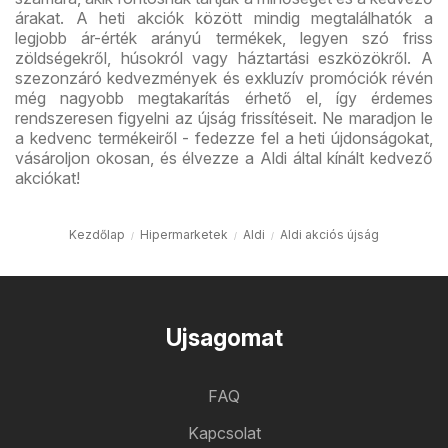
árakat. A heti akciók között mindig megtalálhatók a
legjobb ár-érték arányú termékek, legyen szó friss
zöldségekről, húsokról vagy háztartási eszközökről. A
szezonzáró kedvezmények és exkluzív promóciók révén
még nagyobb megtakarítás érhető el, így érdemes
rendszeresen figyelni az újság frissítéseit. Ne maradjon le
a kedvenc termékeiről - fedezze fel a heti újdonságokat,
vásároljon okosan, és élvezze a Aldi által kínált kedvező
akciókat!
Kezdőlap
Hipermarketek
Aldi
Aldi akciós újság
Ujsagomat
FAQ
Kapcsolat