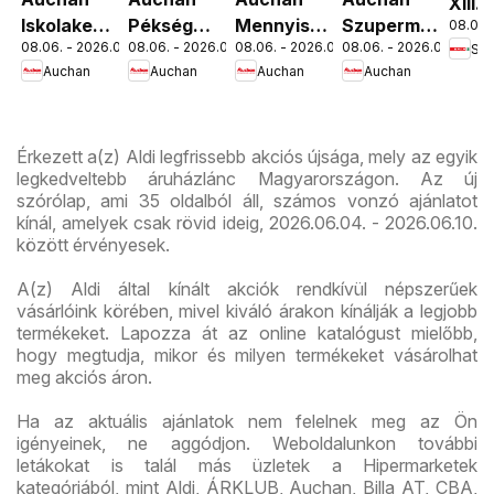
XIII.
Iskolakezdés
Pékség
Mennyiségi
Szupermarket
08.06. 
Orsz
08.06. - 2026.08.19.
08.06. - 2026.08.12.
08.06. - 2026.08.19.
08.06. - 2026.08.12.
Spa
ajánlatok
ajánlataink
kedvezmény
akciós
út üz
Auchan
Auchan
Auchan
Auchan
ajánlataink
újság
újran
Érkezett a(z) Aldi legfrissebb akciós újsága, mely az egyik
legkedveltebb áruházlánc Magyarországon. Az új
szórólap, ami 35 oldalból áll, számos vonzó ajánlatot
kínál, amelyek csak rövid ideig, 2026.06.04. - 2026.06.10.
között érvényesek.
A(z) Aldi által kínált akciók rendkívül népszerűek
vásárlóink körében, mivel kiváló árakon kínálják a legjobb
termékeket. Lapozza át az online katalógust mielőbb,
hogy megtudja, mikor és milyen termékeket vásárolhat
meg akciós áron.
Ha az aktuális ajánlatok nem felelnek meg az Ön
igényeinek, ne aggódjon. Weboldalunkon további
letákokat is talál más üzletek a Hipermarketek
kategóriából, mint Aldi, ÁRKLUB, Auchan, Billa AT, CBA,