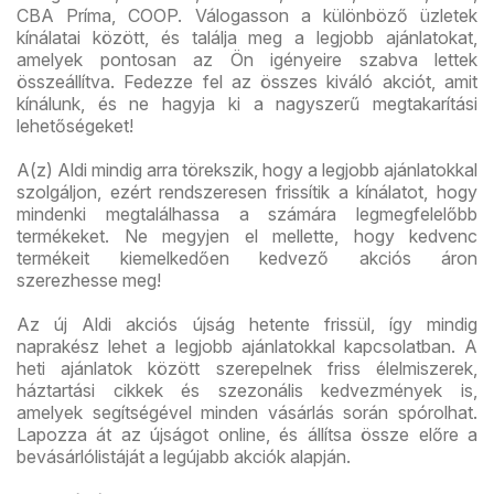
CBA Príma, COOP. Válogasson a különböző üzletek
kínálatai között, és találja meg a legjobb ajánlatokat,
amelyek pontosan az Ön igényeire szabva lettek
összeállítva. Fedezze fel az összes kiváló akciót, amit
kínálunk, és ne hagyja ki a nagyszerű megtakarítási
lehetőségeket!
A(z) Aldi mindig arra törekszik, hogy a legjobb ajánlatokkal
szolgáljon, ezért rendszeresen frissítik a kínálatot, hogy
mindenki megtalálhassa a számára legmegfelelőbb
termékeket. Ne megyjen el mellette, hogy kedvenc
termékeit kiemelkedően kedvező akciós áron
szerezhesse meg!
Az új Aldi akciós újság hetente frissül, így mindig
naprakész lehet a legjobb ajánlatokkal kapcsolatban. A
heti ajánlatok között szerepelnek friss élelmiszerek,
háztartási cikkek és szezonális kedvezmények is,
amelyek segítségével minden vásárlás során spórolhat.
Lapozza át az újságot online, és állítsa össze előre a
bevásárlólistáját a legújabb akciók alapján.