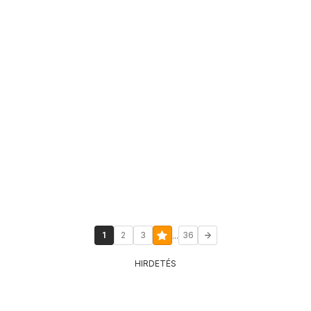
...
1
2
3
36
HIRDETÉS