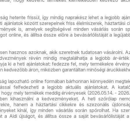
lette, hogy kedvenc termékeit kiemelkedően kedvező akci
jság hetente frissül, így mindig naprakész lehet a legjobb aján
i ajánlatok között szerepelnek friss élelmiszerek, háztartási c
mények is, amelyek segítségével minden vásárlás során sp
ot online, és állítsa össze előre a bevásárlólistáját a legújab
ösen hasznos azoknak, akik szeretnek tudatosan vásárolni. A
vezmények révén mindig megtalálhatja a legjobb ár-érték
ja ki a heti ajánlatokat: fedezze fel, mely termékekre érvén
on kedvezőbb áron, miközben garantáltan minőségi árucikkekhe
újság lapozható online formában bárhonnan könnyedén megtek
ással felfedezheti a legjobb aktuális ajánlatokat. A kata
ó, hogy mely termékek meddig érvényesek (2026.05.14. - 2026.
őben kihasználni a kedvezményeket. A heti szórólap nem
erekre, hanem a háztartási cikkekre és szezonális újdonsá
nyeket kínál, így minden vásárlás során spórolhat. Ha szer
t a Aldi újságot, és állítsa össze a saját bevásárlólistáját a