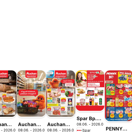
Spar Bp.
han
Auchan
Auchan
08.06. - 2026.08.12.
XIII.
PENNY
 - 2026.08.12.
08.06. - 2026.08.19.
08.06. - 2026.08.12.
Spar
ség
Mennyiségi
Szupermarket