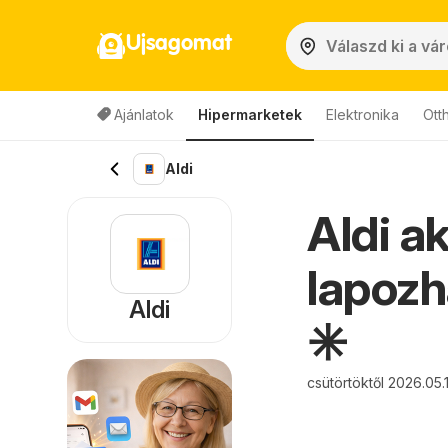
Ujsagomat
Ajánlatok
Hipermarketek
Elektronika
Ott
Aldi
Aldi a
lapozh
Aldi
✳️
csütörtöktől 2026.05.