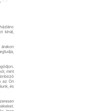
akciós
8.12.
újság
uházlánc
t kínál,
ó árakon
egtudja,
gódjon.
ól, mint
lönböző
an az Ön
lunk, és
szeresen
mékeket.