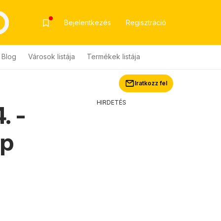
Bejelentkezés
Regisztráció
Blog
Városok listája
Termékek listája
Iratkozz fel
HIRDETÉS
. -
ap