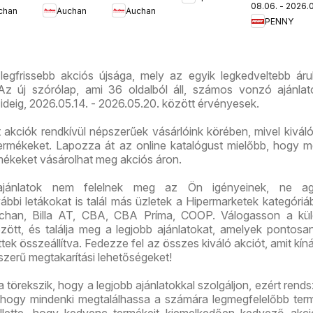
Országbíró
08.06. - 2026.0
aktuális
chan
Auchan
Auchan
lataink
kedvezmény
akciós
út üzlet
PENNY
akciós
ajánlataink
újság
újranyitás
újság
 legfrissebb akciós újsága, mely az egyik legkedveltebb ár
z új szórólap, ami 36 oldalból áll, számos vonzó ajánlato
ideig, 2026.05.14. - 2026.05.20. között érvényesek.
ált akciók rendkívül népszerűek vásárlóink körében, mivel kivál
 termékeket. Lapozza át az online katalógust mielőbb, hogy m
rmékeket vásárolhat meg akciós áron.
ajánlatok nem felelnek meg az Ön igényeinek, ne ag
bi letákokat is talál más üzletek a Hipermarketek kategóriáb
chan, Billa AT, CBA, CBA Príma, COOP. Válogasson a kü
között, és találja meg a legjobb ajánlatokat, amelyek pontos
tek összeállítva. Fedezze fel az összes kiváló akciót, amit kíná
szerű megtakarítási lehetőségeket!
ra törekszik, hogy a legjobb ajánlatokkal szolgáljon, ezért rend
ot, hogy mindenki megtalálhassa a számára legmegfelelőbb ter