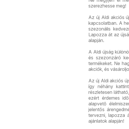
Ne megyjen el mel
szerezhesse meg!
Az új Aldi akciós ú
kapcsolatban. A het
szezonális kedvez
Lapozza át az újság
alapján.
A Aldi újság külön
és szezonzáró ked
termékeket. Ne hagy
akciók, és vásárolj
Az új Aldi akciós 
így néhány kattint
részletesen láthat
ezért érdemes id
alapvető élelmisz
jelentős árengedmé
tervezni, lapozza á
ajánlatok alapján!