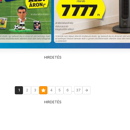
HIRDETÉS
...
1
2
3
4
5
6
37
HIRDETÉS