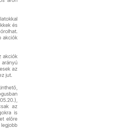
ós áron
latokkal
ikkek és
órolhat.
b akciók
z akciók
 arányú
yesek az
z jut.
inthető,
lógusban
05.20.),
csak az
gokra is
et előre
 legjobb