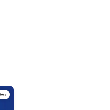
ntése