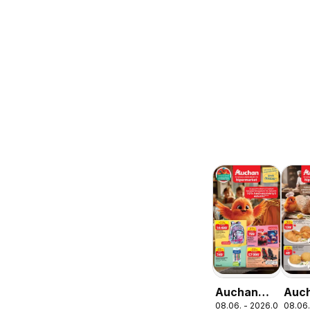
Auchan
Auc
08.06. - 2026.08.19.
08.06.
Iskolakezdés
Pék