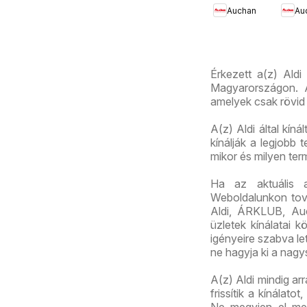
Auchan
Au
ajánlatok
aján
Érkezett a(z) Aldi
Magyarországon. A
amelyek csak rövid 
A(z) Aldi által kín
kínálják a legjobb
mikor és milyen te
Ha az aktuális 
Weboldalunkon továb
Aldi, ÁRKLUB, Au
üzletek kínálatai 
igényeire szabva let
ne hagyja ki a nagy
A(z) Aldi mindig ar
frissítik a kínálat