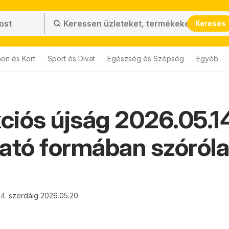
Keresés
hon és Kert
Sport és Divat
Egészség és Szépség
Egyéb
kciós újság 2026.05.14
ató formában szóról
14. szerdáig 2026.05.20.