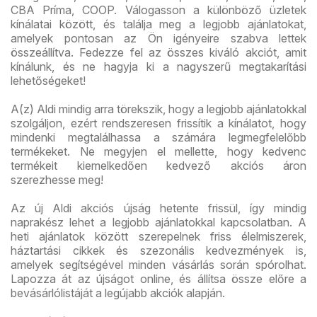
CBA Príma, COOP. Válogasson a különböző üzletek
kínálatai között, és találja meg a legjobb ajánlatokat,
amelyek pontosan az Ön igényeire szabva lettek
összeállítva. Fedezze fel az összes kiváló akciót, amit
kínálunk, és ne hagyja ki a nagyszerű megtakarítási
lehetőségeket!
A(z) Aldi mindig arra törekszik, hogy a legjobb ajánlatokkal
szolgáljon, ezért rendszeresen frissítik a kínálatot, hogy
mindenki megtalálhassa a számára legmegfelelőbb
termékeket. Ne megyjen el mellette, hogy kedvenc
termékeit kiemelkedően kedvező akciós áron
szerezhesse meg!
Az új Aldi akciós újság hetente frissül, így mindig
naprakész lehet a legjobb ajánlatokkal kapcsolatban. A
heti ajánlatok között szerepelnek friss élelmiszerek,
háztartási cikkek és szezonális kedvezmények is,
amelyek segítségével minden vásárlás során spórolhat.
Lapozza át az újságot online, és állítsa össze előre a
bevásárlólistáját a legújabb akciók alapján.