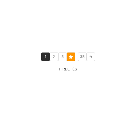
...
1
2
3
38
HIRDETÉS