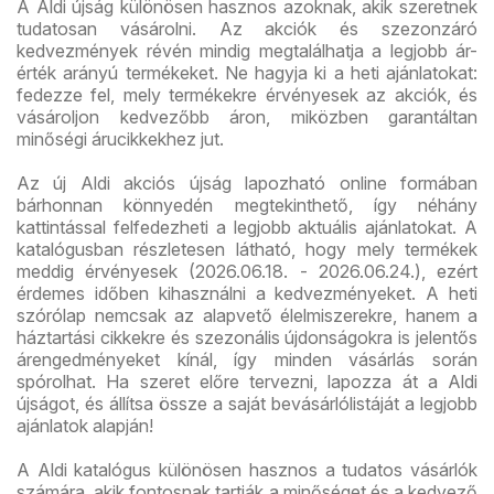
A Aldi újság különösen hasznos azoknak, akik szeretnek
tudatosan vásárolni. Az akciók és szezonzáró
kedvezmények révén mindig megtalálhatja a legjobb ár-
érték arányú termékeket. Ne hagyja ki a heti ajánlatokat:
fedezze fel, mely termékekre érvényesek az akciók, és
vásároljon kedvezőbb áron, miközben garantáltan
minőségi árucikkekhez jut.
Az új Aldi akciós újság lapozható online formában
bárhonnan könnyedén megtekinthető, így néhány
kattintással felfedezheti a legjobb aktuális ajánlatokat. A
katalógusban részletesen látható, hogy mely termékek
meddig érvényesek (2026.06.18. - 2026.06.24.), ezért
érdemes időben kihasználni a kedvezményeket. A heti
szórólap nemcsak az alapvető élelmiszerekre, hanem a
háztartási cikkekre és szezonális újdonságokra is jelentős
árengedményeket kínál, így minden vásárlás során
spórolhat. Ha szeret előre tervezni, lapozza át a Aldi
újságot, és állítsa össze a saját bevásárlólistáját a legjobb
ajánlatok alapján!
A Aldi katalógus különösen hasznos a tudatos vásárlók
számára, akik fontosnak tartják a minőséget és a kedvező