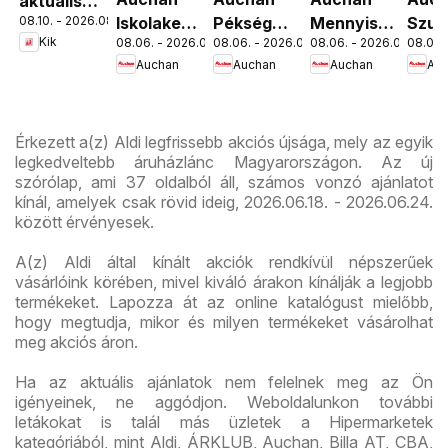
aktuális
08.10. - 2026.08.16.
Iskolakezdés
Pékség
Mennyiségi
Szup
akciós
Kik
08.06. - 2026.08.19.
08.06. - 2026.08.12.
08.06. - 2026.08.19.
08.06. 
ajánlatok
ajánlataink
kedvezmény
akci
újság
Auchan
Auchan
Auchan
Au
ajánlataink
újsá
Érkezett a(z) Aldi legfrissebb akciós újsága, mely az egyik
legkedveltebb áruházlánc Magyarországon. Az új
szórólap, ami 37 oldalból áll, számos vonzó ajánlatot
kínál, amelyek csak rövid ideig, 2026.06.18. - 2026.06.24.
között érvényesek.
A(z) Aldi által kínált akciók rendkívül népszerűek
vásárlóink körében, mivel kiváló árakon kínálják a legjobb
termékeket. Lapozza át az online katalógust mielőbb,
hogy megtudja, mikor és milyen termékeket vásárolhat
meg akciós áron.
Ha az aktuális ajánlatok nem felelnek meg az Ön
igényeinek, ne aggódjon. Weboldalunkon további
letákokat is talál más üzletek a Hipermarketek
kategóriából, mint Aldi, ÁRKLUB, Auchan, Billa AT, CBA,