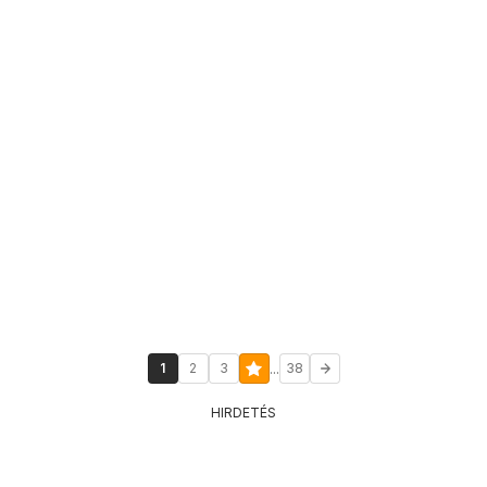
...
1
2
3
38
HIRDETÉS