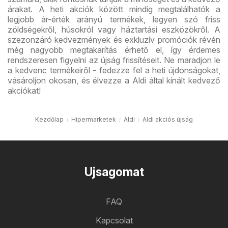
árakat. A heti akciók között mindig megtalálhatók a
legjobb ár-érték arányú termékek, legyen szó friss
zöldségekről, húsokról vagy háztartási eszközökről. A
szezonzáró kedvezmények és exkluzív promóciók révén
még nagyobb megtakarítás érhető el, így érdemes
rendszeresen figyelni az újság frissítéseit. Ne maradjon le
a kedvenc termékeiről - fedezze fel a heti újdonságokat,
vásároljon okosan, és élvezze a Aldi által kínált kedvező
akciókat!
Kezdőlap
Hipermarketek
Aldi
Aldi akciós újság
Ujsagomat
FAQ
Kapcsolat