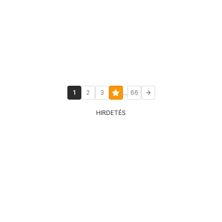
...
1
2
3
66
HIRDETÉS