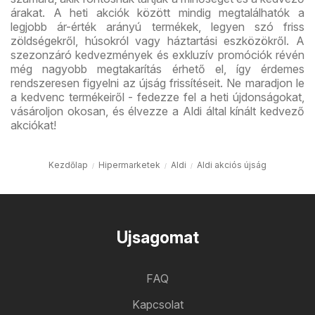
árakat. A heti akciók között mindig megtalálhatók a
legjobb ár-érték arányú termékek, legyen szó friss
zöldségekről, húsokról vagy háztartási eszközökről. A
szezonzáró kedvezmények és exkluzív promóciók révén
még nagyobb megtakarítás érhető el, így érdemes
rendszeresen figyelni az újság frissítéseit. Ne maradjon le
a kedvenc termékeiről - fedezze fel a heti újdonságokat,
vásároljon okosan, és élvezze a Aldi által kínált kedvező
akciókat!
Kezdőlap
Hipermarketek
Aldi
Aldi akciós újság
Ujsagomat
FAQ
Kapcsolat