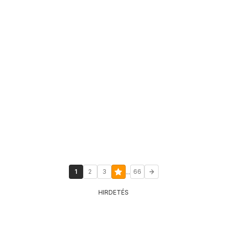
...
1
2
3
66
HIRDETÉS