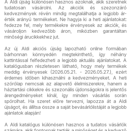
A Aldi újság különösen hasznos azoknak, akik szeretnek
tudatosan vásárolni. Az akciók és szezonzáró
kedvezmények révén mindig megtalálhatja a legjobb ár-
érték arányú termékeket. Ne hagyja ki a heti ajánlatokat:
fedezze fel, mely termékekre érvényesek az akciók, és
vásároljon kedvezőbb áron, miközben garantáltan
minőségi árucikkekhez jut.
Az új Aldi akciós újság lapozható online formában
bárhonnan könnyedén megtekinthető, így néhány
kattintással felfedezheti a legjobb aktuális ajánlatokat. A
katalógusban részletesen látható, hogy mely termékek
meddig érvényesek (2026.05.21. - 2026.05.27.), ezért
érdemes időben kihasználni a kedvezményeket. A heti
szórólap nemcsak az alapvető élelmiszerekre, hanem a
háztartási cikkekre és szezonális újdonságokra is jelentős
árengedményeket kínál, így minden vásárlás során
spórolhat. Ha szeret előre tervezni, lapozza át a Aldi
újságot, és állítsa össze a saját bevásárlólistáját a legjobb
ajánlatok alapján!
A Aldi katalógus különösen hasznos a tudatos vásárlók
számára, akik fontosnak tartják a minőséget és a kedvező