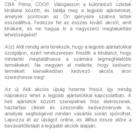
CBA Príma, COOP. Válogasson a különböző üzletek
kínálatai között, és találja meg a legjobb ajánlatokat,
amelyek pontosan az Ön igényeire szabva lettek
összeállítva. Fedezze fel az összes kiváló akciót, amit
kínálunk, és ne hagyja ki a nagyszerű megtakarítási
lehetőségeket!
A(z) Aldi mindig arra törekszik, hogy a legjobb ajánlatokkal
szolgáljon, ezért rendszeresen frissítik a kínálatot, hogy
mindenki megtalálhassa a számára legmegfelelőbb
termékeket. Ne megyjen el mellette, hogy kedvenc
termékeit kiemelkedően kedvező akciós áron
szerezhesse meg!
Az új Aldi akciós újság hetente frissül, így mindig
naprakész lehet a legjobb ajánlatokkal kapcsolatban. A
heti ajánlatok között szerepelnek friss élelmiszerek,
háztartási cikkek és szezonális kedvezmények is,
amelyek segítségével minden vásárlás során spórolhat.
Lapozza át az újságot online, és állítsa össze előre a
bevásárlólistáját a legújabb akciók alapján.