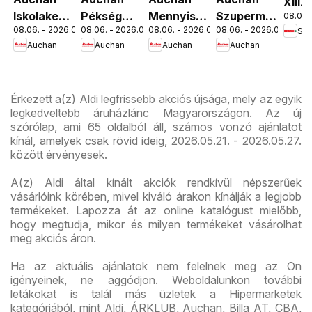
XIII.
Iskolakezdés
Pékség
Mennyiségi
Szupermarket
08.06. 
Orsz
08.06. - 2026.08.19.
08.06. - 2026.08.12.
08.06. - 2026.08.19.
08.06. - 2026.08.12.
Spa
ajánlatok
ajánlataink
kedvezmény
akciós
út üz
Auchan
Auchan
Auchan
Auchan
ajánlataink
újság
újran
Érkezett a(z) Aldi legfrissebb akciós újsága, mely az egyik
legkedveltebb áruházlánc Magyarországon. Az új
szórólap, ami 65 oldalból áll, számos vonzó ajánlatot
kínál, amelyek csak rövid ideig, 2026.05.21. - 2026.05.27.
között érvényesek.
A(z) Aldi által kínált akciók rendkívül népszerűek
vásárlóink körében, mivel kiváló árakon kínálják a legjobb
termékeket. Lapozza át az online katalógust mielőbb,
hogy megtudja, mikor és milyen termékeket vásárolhat
meg akciós áron.
Ha az aktuális ajánlatok nem felelnek meg az Ön
igényeinek, ne aggódjon. Weboldalunkon további
letákokat is talál más üzletek a Hipermarketek
kategóriából, mint Aldi, ÁRKLUB, Auchan, Billa AT, CBA,