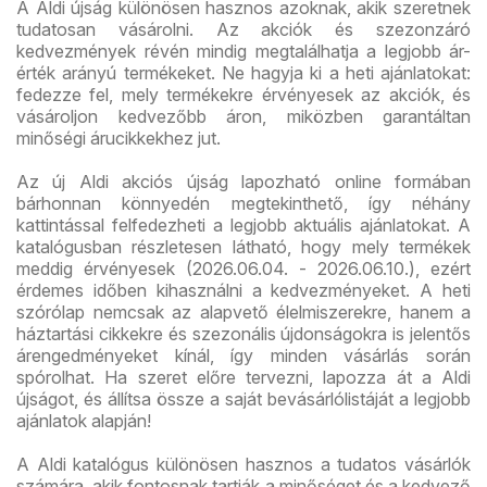
A Aldi újság különösen hasznos azoknak, akik szeretnek
tudatosan vásárolni. Az akciók és szezonzáró
kedvezmények révén mindig megtalálhatja a legjobb ár-
érték arányú termékeket. Ne hagyja ki a heti ajánlatokat:
fedezze fel, mely termékekre érvényesek az akciók, és
vásároljon kedvezőbb áron, miközben garantáltan
minőségi árucikkekhez jut.
Az új Aldi akciós újság lapozható online formában
bárhonnan könnyedén megtekinthető, így néhány
kattintással felfedezheti a legjobb aktuális ajánlatokat. A
katalógusban részletesen látható, hogy mely termékek
meddig érvényesek (2026.06.04. - 2026.06.10.), ezért
érdemes időben kihasználni a kedvezményeket. A heti
szórólap nemcsak az alapvető élelmiszerekre, hanem a
háztartási cikkekre és szezonális újdonságokra is jelentős
árengedményeket kínál, így minden vásárlás során
spórolhat. Ha szeret előre tervezni, lapozza át a Aldi
újságot, és állítsa össze a saját bevásárlólistáját a legjobb
ajánlatok alapján!
A Aldi katalógus különösen hasznos a tudatos vásárlók
számára, akik fontosnak tartják a minőséget és a kedvező