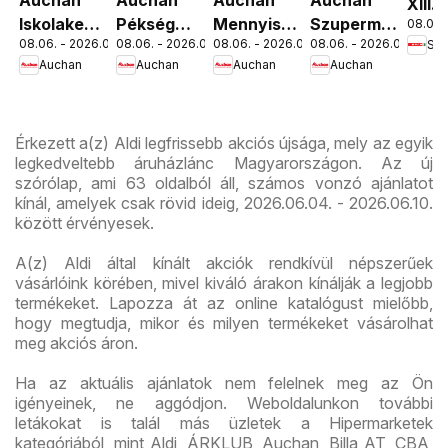
XIII.
Iskolakezdés
Pékség
Mennyiségi
Szupermarket
08.06. 
Orsz
08.06. - 2026.08.19.
08.06. - 2026.08.12.
08.06. - 2026.08.19.
08.06. - 2026.08.12.
Spa
ajánlatok
ajánlataink
kedvezmény
akciós
út üz
Auchan
Auchan
Auchan
Auchan
ajánlataink
újság
újran
Érkezett a(z) Aldi legfrissebb akciós újsága, mely az egyik
legkedveltebb áruházlánc Magyarországon. Az új
szórólap, ami 63 oldalból áll, számos vonzó ajánlatot
kínál, amelyek csak rövid ideig, 2026.06.04. - 2026.06.10.
között érvényesek.
A(z) Aldi által kínált akciók rendkívül népszerűek
vásárlóink körében, mivel kiváló árakon kínálják a legjobb
termékeket. Lapozza át az online katalógust mielőbb,
hogy megtudja, mikor és milyen termékeket vásárolhat
meg akciós áron.
Ha az aktuális ajánlatok nem felelnek meg az Ön
igényeinek, ne aggódjon. Weboldalunkon további
letákokat is talál más üzletek a Hipermarketek
kategóriából, mint Aldi, ÁRKLUB, Auchan, Billa AT, CBA,