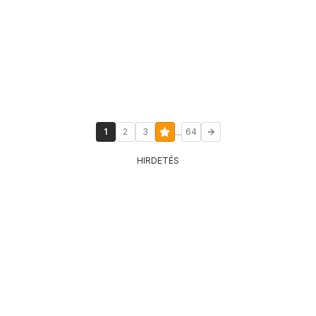
...
1
2
3
64
HIRDETÉS