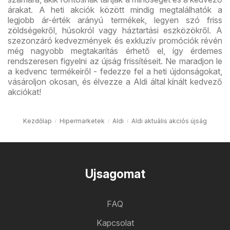
árakat. A heti akciók között mindig megtalálhatók a
legjobb ár-érték arányú termékek, legyen szó friss
zöldségekről, húsokról vagy háztartási eszközökről. A
szezonzáró kedvezmények és exkluzív promóciók révén
még nagyobb megtakarítás érhető el, így érdemes
rendszeresen figyelni az újság frissítéseit. Ne maradjon le
a kedvenc termékeiről - fedezze fel a heti újdonságokat,
vásároljon okosan, és élvezze a Aldi által kínált kedvező
akciókat!
Kezdőlap
Hipermarketek
Aldi
Aldi aktuális akciós újság
Ujsagomat
FAQ
Kapcsolat