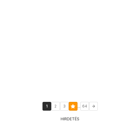
...
1
2
3
64
HIRDETÉS