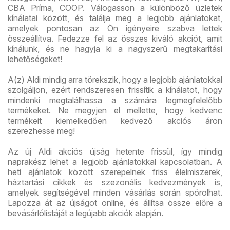
CBA Príma, COOP. Válogasson a különböző üzletek
kínálatai között, és találja meg a legjobb ajánlatokat,
amelyek pontosan az Ön igényeire szabva lettek
összeállítva. Fedezze fel az összes kiváló akciót, amit
kínálunk, és ne hagyja ki a nagyszerű megtakarítási
lehetőségeket!
A(z) Aldi mindig arra törekszik, hogy a legjobb ajánlatokkal
szolgáljon, ezért rendszeresen frissítik a kínálatot, hogy
mindenki megtalálhassa a számára legmegfelelőbb
termékeket. Ne megyjen el mellette, hogy kedvenc
termékeit kiemelkedően kedvező akciós áron
szerezhesse meg!
Az új Aldi akciós újság hetente frissül, így mindig
naprakész lehet a legjobb ajánlatokkal kapcsolatban. A
heti ajánlatok között szerepelnek friss élelmiszerek,
háztartási cikkek és szezonális kedvezmények is,
amelyek segítségével minden vásárlás során spórolhat.
Lapozza át az újságot online, és állítsa össze előre a
bevásárlólistáját a legújabb akciók alapján.