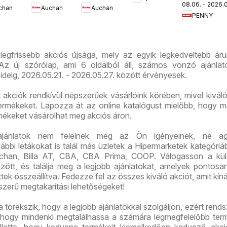
Országbíró
08.06. - 2026.0
aktuális
chan
Auchan
Auchan
lataink
kedvezmény
akciós
út üzlet
PENNY
akciós
ajánlataink
újság
újranyitás
újság
 legfrissebb akciós újsága, mely az egyik legkedveltebb ár
z új szórólap, ami 6 oldalból áll, számos vonzó ajánlato
ideig, 2026.05.21. - 2026.05.27. között érvényesek.
ált akciók rendkívül népszerűek vásárlóink körében, mivel kivál
 termékeket. Lapozza át az online katalógust mielőbb, hogy m
rmékeket vásárolhat meg akciós áron.
ajánlatok nem felelnek meg az Ön igényeinek, ne ag
bi letákokat is talál más üzletek a Hipermarketek kategóriáb
chan, Billa AT, CBA, CBA Príma, COOP. Válogasson a kü
között, és találja meg a legjobb ajánlatokat, amelyek pontos
tek összeállítva. Fedezze fel az összes kiváló akciót, amit kíná
szerű megtakarítási lehetőségeket!
ra törekszik, hogy a legjobb ajánlatokkal szolgáljon, ezért rend
ot, hogy mindenki megtalálhassa a számára legmegfelelőbb ter