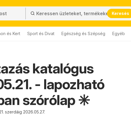
Keresés
hon és Kert
Sport és Divat
Egészség és Szépség
Egyéb
tazás katalógus
5.21. - lapozható
an szórólap ✳️
21. szerdáig 2026.05.27.