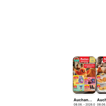
Auchan
Auc
08.06. - 2026.08.19.
08.06.
Iskolakezdés
Pék