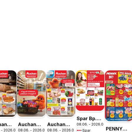
Spar Bp.
han
Auchan
Auchan
08.06. - 2026.08.12.
XIII.
PENNY
 - 2026.08.12.
08.06. - 2026.08.19.
08.06. - 2026.08.12.
Spar
ség
Mennyiségi
Szupermarket