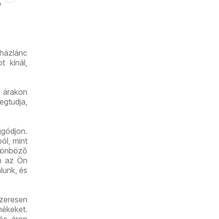
akciós
8.12.
újság
uházlánc
t kínál,
ó árakon
egtudja,
gódjon.
ól, mint
lönböző
an az Ön
lunk, és
szeresen
mékeket.