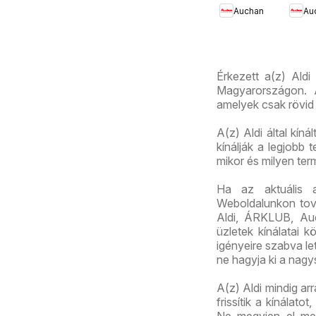
Auchan
Au
ajánlatok
aján
Érkezett a(z) Aldi
Magyarországon. A
amelyek csak rövid 
A(z) Aldi által kín
kínálják a legjobb
mikor és milyen te
Ha az aktuális 
Weboldalunkon továb
Aldi, ÁRKLUB, Au
üzletek kínálatai 
igényeire szabva let
ne hagyja ki a nagy
A(z) Aldi mindig ar
frissítik a kínálat