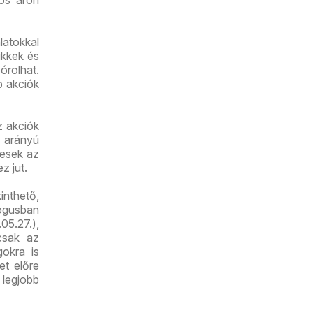
ós áron
latokkal
ikkek és
órolhat.
b akciók
z akciók
 arányú
yesek az
z jut.
inthető,
lógusban
05.27.),
csak az
gokra is
et előre
 legjobb