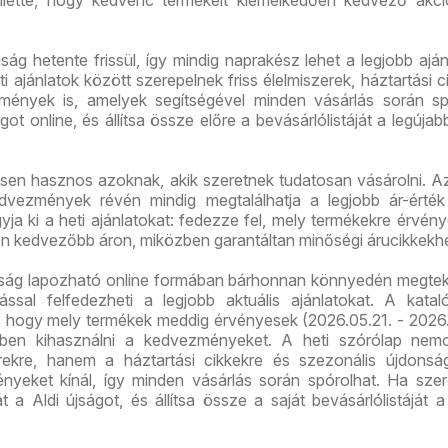
lette, hogy kedvenc termékeit kiemelkedően kedvező akci
jság hetente frissül, így mindig naprakész lehet a legjobb aján
i ajánlatok között szerepelnek friss élelmiszerek, háztartási c
mények is, amelyek segítségével minden vásárlás során sp
ot online, és állítsa össze előre a bevásárlólistáját a legújab
ösen hasznos azoknak, akik szeretnek tudatosan vásárolni. A
vezmények révén mindig megtalálhatja a legjobb ár-érték
ja ki a heti ajánlatokat: fedezze fel, mely termékekre érvén
on kedvezőbb áron, miközben garantáltan minőségi árucikkekhe
újság lapozható online formában bárhonnan könnyedén megtek
ással felfedezheti a legjobb aktuális ajánlatokat. A kata
ó, hogy mely termékek meddig érvényesek (2026.05.21. - 2026.
őben kihasználni a kedvezményeket. A heti szórólap nem
erekre, hanem a háztartási cikkekre és szezonális újdonsá
nyeket kínál, így minden vásárlás során spórolhat. Ha szer
t a Aldi újságot, és állítsa össze a saját bevásárlólistáját a