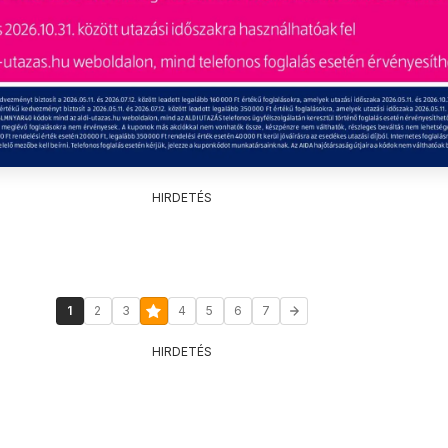
HIRDETÉS
1
2
3
4
5
6
7
HIRDETÉS