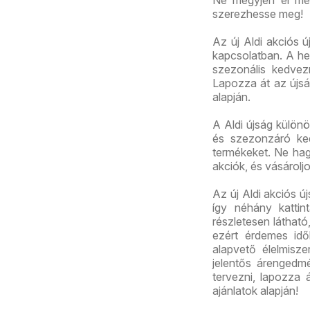
Ne megyjen el mel
szerezhesse meg!
Az új Aldi akciós ú
kapcsolatban. A het
szezonális kedvez
Lapozza át az újság
alapján.
A Aldi újság külön
és szezonzáró ked
termékeket. Ne hagy
akciók, és vásárolj
Az új Aldi akciós 
így néhány kattint
részletesen láthat
ezért érdemes id
alapvető élelmisz
jelentős árengedmé
tervezni, lapozza á
ajánlatok alapján!