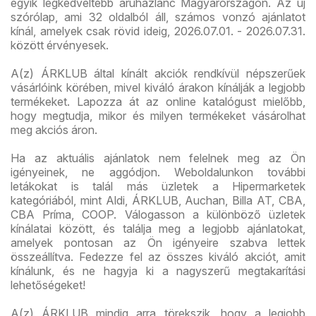
egyik legkedveltebb áruházlánc Magyarországon. Az új
szórólap, ami 32 oldalból áll, számos vonzó ajánlatot
kínál, amelyek csak rövid ideig, 2026.07.01. - 2026.07.31.
között érvényesek.
A(z) ÁRKLUB által kínált akciók rendkívül népszerűek
vásárlóink körében, mivel kiváló árakon kínálják a legjobb
termékeket. Lapozza át az online katalógust mielőbb,
hogy megtudja, mikor és milyen termékeket vásárolhat
meg akciós áron.
Ha az aktuális ajánlatok nem felelnek meg az Ön
igényeinek, ne aggódjon. Weboldalunkon további
letákokat is talál más üzletek a Hipermarketek
kategóriából, mint Aldi, ÁRKLUB, Auchan, Billa AT, CBA,
CBA Príma, COOP. Válogasson a különböző üzletek
kínálatai között, és találja meg a legjobb ajánlatokat,
amelyek pontosan az Ön igényeire szabva lettek
összeállítva. Fedezze fel az összes kiváló akciót, amit
kínálunk, és ne hagyja ki a nagyszerű megtakarítási
lehetőségeket!
A(z) ÁRKLUB mindig arra törekszik, hogy a legjobb