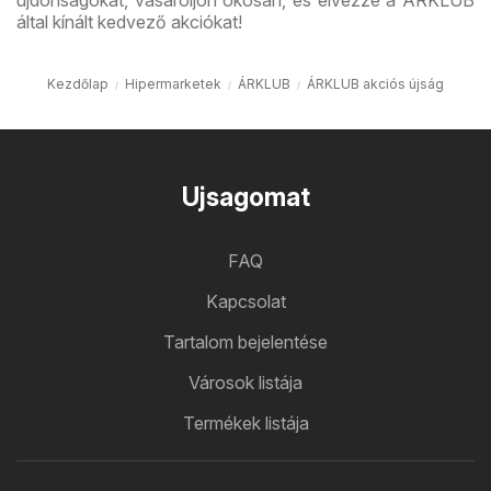
újdonságokat, vásároljon okosan, és élvezze a ÁRKLUB
által kínált kedvező akciókat!
Kezdőlap
Hipermarketek
ÁRKLUB
ÁRKLUB akciós újság
Ujsagomat
FAQ
Kapcsolat
Tartalom bejelentése
Városok listája
Termékek listája