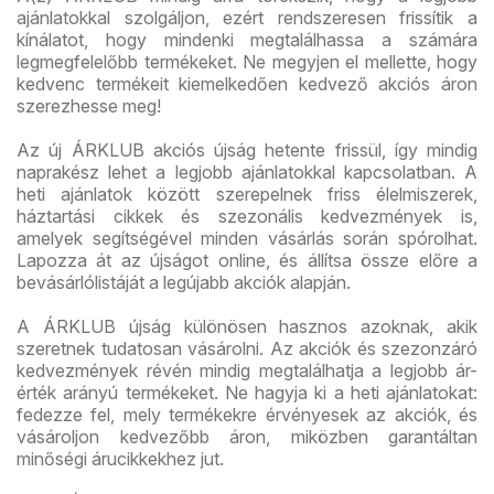
ajánlatokkal szolgáljon, ezért rendszeresen frissítik a
kínálatot, hogy mindenki megtalálhassa a számára
legmegfelelőbb termékeket. Ne megyjen el mellette, hogy
kedvenc termékeit kiemelkedően kedvező akciós áron
szerezhesse meg!
Az új ÁRKLUB akciós újság hetente frissül, így mindig
naprakész lehet a legjobb ajánlatokkal kapcsolatban. A
heti ajánlatok között szerepelnek friss élelmiszerek,
háztartási cikkek és szezonális kedvezmények is,
amelyek segítségével minden vásárlás során spórolhat.
Lapozza át az újságot online, és állítsa össze előre a
bevásárlólistáját a legújabb akciók alapján.
A ÁRKLUB újság különösen hasznos azoknak, akik
szeretnek tudatosan vásárolni. Az akciók és szezonzáró
kedvezmények révén mindig megtalálhatja a legjobb ár-
érték arányú termékeket. Ne hagyja ki a heti ajánlatokat:
fedezze fel, mely termékekre érvényesek az akciók, és
vásároljon kedvezőbb áron, miközben garantáltan
minőségi árucikkekhez jut.