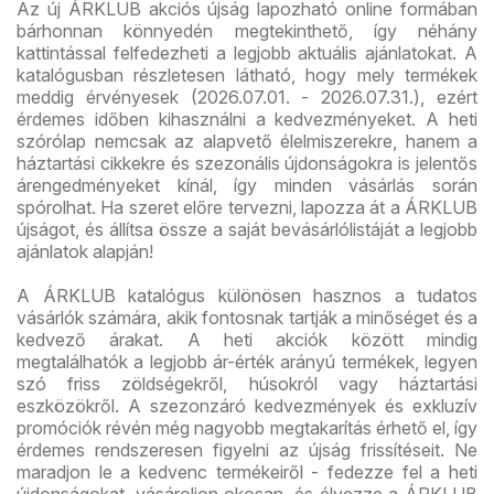
Az új ÁRKLUB akciós újság lapozható online formában
bárhonnan könnyedén megtekinthető, így néhány
kattintással felfedezheti a legjobb aktuális ajánlatokat. A
katalógusban részletesen látható, hogy mely termékek
meddig érvényesek (2026.07.01. - 2026.07.31.), ezért
érdemes időben kihasználni a kedvezményeket. A heti
szórólap nemcsak az alapvető élelmiszerekre, hanem a
háztartási cikkekre és szezonális újdonságokra is jelentős
árengedményeket kínál, így minden vásárlás során
spórolhat. Ha szeret előre tervezni, lapozza át a ÁRKLUB
újságot, és állítsa össze a saját bevásárlólistáját a legjobb
ajánlatok alapján!
A ÁRKLUB katalógus különösen hasznos a tudatos
vásárlók számára, akik fontosnak tartják a minőséget és a
kedvező árakat. A heti akciók között mindig
megtalálhatók a legjobb ár-érték arányú termékek, legyen
szó friss zöldségekről, húsokról vagy háztartási
eszközökről. A szezonzáró kedvezmények és exkluzív
promóciók révén még nagyobb megtakarítás érhető el, így
érdemes rendszeresen figyelni az újság frissítéseit. Ne
maradjon le a kedvenc termékeiről - fedezze fel a heti