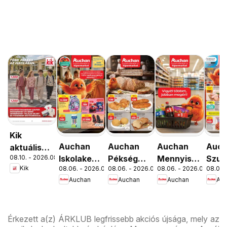
Kik
Auchan
Auchan
Auchan
Auc
aktuális
08.10. - 2026.08.16.
Iskolakezdés
Pékség
Mennyiségi
Szup
akciós
Kik
08.06. - 2026.08.19.
08.06. - 2026.08.12.
08.06. - 2026.08.19.
08.06. 
ajánlatok
ajánlataink
kedvezmény
akci
újság
Auchan
Auchan
Auchan
Au
ajánlataink
újsá
Érkezett a(z) ÁRKLUB legfrissebb akciós újsága, mely az