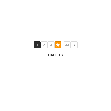
...
1
2
3
33
HIRDETÉS