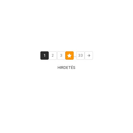
...
1
2
3
33
HIRDETÉS