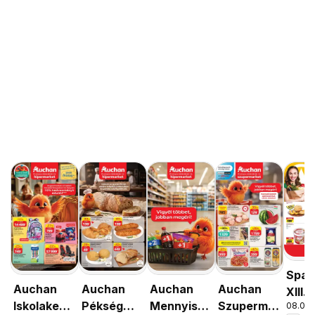
Spar
Auchan
Auchan
Auchan
Auchan
XIII.
Iskolakezdés
Pékség
Mennyiségi
Szupermarket
08.06. 
Orsz