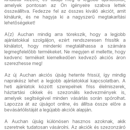
amelyek pontosan az Ön igényeire szabva lettek
összeállítva. Fedezze fel az összes kiváló akciót, amit
kínálunk, és ne hagyja ki a nagyszerű megtakarítási
lehetőségeket!
A(z) Auchan mindig arra törekszik, hogy a legjobb
ajánlatokkal szolgáljon, ezért rendszeresen frissítik a
kínálatot, hogy mindenki megtalálhassa a számára
legmegfelelőbb termékeket. Ne megyjen el mellette, hogy
kedvenc termékeit kiemelkedően kedvező akciós áron
szerezhesse meg!
Az új Auchan akciós újság hetente frissül, így mindig
naprakész lehet a legjobb ajánlatokkal kapcsolatban. A
heti ajánlatok között szerepelnek friss élelmiszerek,
háztartási cikkek és szezonális kedvezmények is,
amelyek segítségével minden vásárlás során spórolhat.
Lapozza át az újságot online, és állítsa össze előre a
bevásárlólistáját a legújabb akciók alapján.
A Auchan újság különösen hasznos azoknak, akik
szeretnek tudatosan vásárolni. Az akciók és szezonzáró