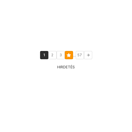
...
1
2
3
57
HIRDETÉS