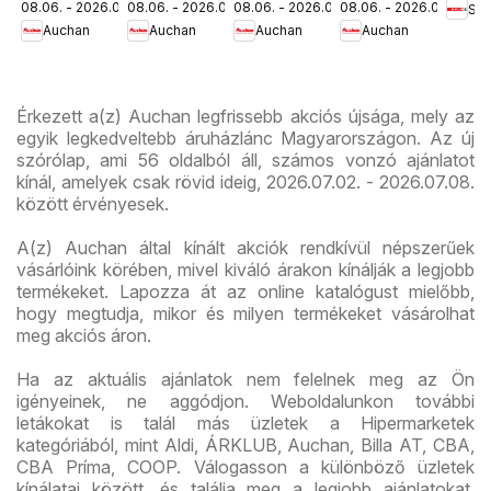
08.06. - 2026.08.19.
08.06. - 2026.08.12.
08.06. - 2026.08.19.
08.06. - 2026.08.12.
Spa
ajánlatok
ajánlataink
kedvezmény
akciós
út üz
Auchan
Auchan
Auchan
Auchan
ajánlataink
újság
újran
Érkezett a(z) Auchan legfrissebb akciós újsága, mely az
egyik legkedveltebb áruházlánc Magyarországon. Az új
szórólap, ami 56 oldalból áll, számos vonzó ajánlatot
kínál, amelyek csak rövid ideig, 2026.07.02. - 2026.07.08.
között érvényesek.
A(z) Auchan által kínált akciók rendkívül népszerűek
vásárlóink körében, mivel kiváló árakon kínálják a legjobb
termékeket. Lapozza át az online katalógust mielőbb,
hogy megtudja, mikor és milyen termékeket vásárolhat
meg akciós áron.
Ha az aktuális ajánlatok nem felelnek meg az Ön
igényeinek, ne aggódjon. Weboldalunkon további
letákokat is talál más üzletek a Hipermarketek
kategóriából, mint Aldi, ÁRKLUB, Auchan, Billa AT, CBA,
CBA Príma, COOP. Válogasson a különböző üzletek
kínálatai között, és találja meg a legjobb ajánlatokat,