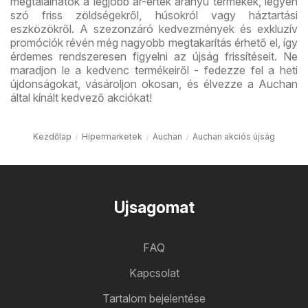
megtalálhatók a legjobb ár-érték arányú termékek, legyen
szó friss zöldségekről, húsokról vagy háztartási
eszközökről. A szezonzáró kedvezmények és exkluzív
promóciók révén még nagyobb megtakarítás érhető el, így
érdemes rendszeresen figyelni az újság frissítéseit. Ne
maradjon le a kedvenc termékeiről - fedezze fel a heti
újdonságokat, vásároljon okosan, és élvezze a Auchan
által kínált kedvező akciókat!
Kezdőlap
Hipermarketek
Auchan
Auchan akciós újság
Ujsagomat
FAQ
Kapcsolat
Tartalom bejelentése