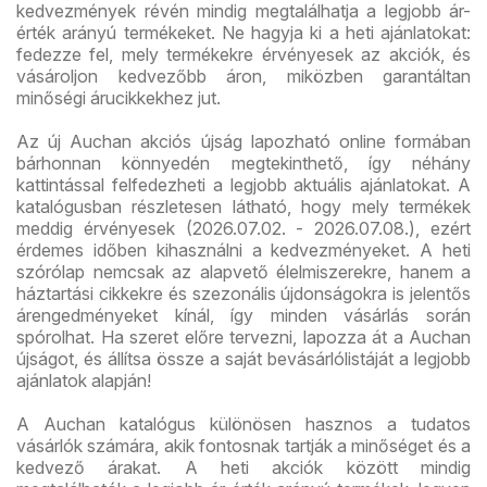
kedvezmények révén mindig megtalálhatja a legjobb ár-
érték arányú termékeket. Ne hagyja ki a heti ajánlatokat:
fedezze fel, mely termékekre érvényesek az akciók, és
vásároljon kedvezőbb áron, miközben garantáltan
minőségi árucikkekhez jut.
Az új Auchan akciós újság lapozható online formában
bárhonnan könnyedén megtekinthető, így néhány
kattintással felfedezheti a legjobb aktuális ajánlatokat. A
katalógusban részletesen látható, hogy mely termékek
meddig érvényesek (2026.07.02. - 2026.07.08.), ezért
érdemes időben kihasználni a kedvezményeket. A heti
szórólap nemcsak az alapvető élelmiszerekre, hanem a
háztartási cikkekre és szezonális újdonságokra is jelentős
árengedményeket kínál, így minden vásárlás során
spórolhat. Ha szeret előre tervezni, lapozza át a Auchan
újságot, és állítsa össze a saját bevásárlólistáját a legjobb
ajánlatok alapján!
A Auchan katalógus különösen hasznos a tudatos
vásárlók számára, akik fontosnak tartják a minőséget és a
kedvező árakat. A heti akciók között mindig