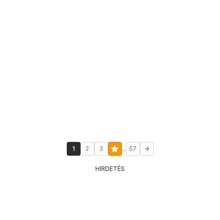
...
1
2
3
57
HIRDETÉS