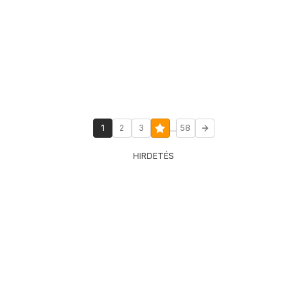
...
1
2
3
58
HIRDETÉS