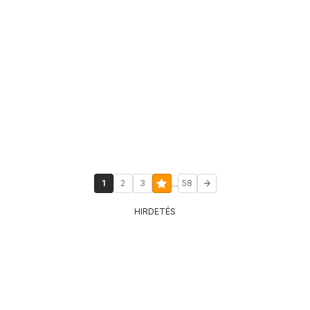
...
1
2
3
58
HIRDETÉS