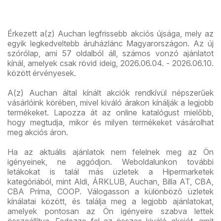
Érkezett a(z) Auchan legfrissebb akciós újsága, mely az
egyik legkedveltebb áruházlánc Magyarországon. Az új
szórólap, ami 57 oldalból áll, számos vonzó ajánlatot
kínál, amelyek csak rövid ideig, 2026.06.04. - 2026.06.10.
között érvényesek.
A(z) Auchan által kínált akciók rendkívül népszerűek
vásárlóink körében, mivel kiváló árakon kínálják a legjobb
termékeket. Lapozza át az online katalógust mielőbb,
hogy megtudja, mikor és milyen termékeket vásárolhat
meg akciós áron.
Ha az aktuális ajánlatok nem felelnek meg az Ön
igényeinek, ne aggódjon. Weboldalunkon további
letákokat is talál más üzletek a Hipermarketek
kategóriából, mint Aldi, ÁRKLUB, Auchan, Billa AT, CBA,
CBA Príma, COOP. Válogasson a különböző üzletek
kínálatai között, és találja meg a legjobb ajánlatokat,
amelyek pontosan az Ön igényeire szabva lettek
összeállítva. Fedezze fel az összes kiváló akciót, amit