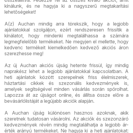
kínálunk, és ne hagyja ki a nagyszerű megtakarítási
lehetőségeket!
A(z) Auchan mindig arra törekszik, hogy a legjobb
ajánlatokkal szolgáljon, ezért rendszeresen frissítik a
kínálatot, hogy mindenki megtalálhassa a számára
legmegfelelőbb termékeket. Ne megyjen el mellette, hogy
kedvenc termékeit kiemelkedően kedvező akciós áron
szerezhesse meg!
Az új Auchan akciós újság hetente frissül, így mindig
naprakész lehet a legjobb ajánlatokkal kapcsolatban. A
heti ajánlatok között szerepelnek friss élelmiszerek,
háztartási cikkek és szezonális kedvezmények is,
amelyek segítségével minden vásárlás során spórolhat.
Lapozza át az újságot online, és állítsa össze előre a
bevásárlólistáját a legújabb akciók alapján.
A Auchan újság különösen hasznos azoknak, akik
szeretnek tudatosan vásárolni. Az akciók és szezonzáró
kedvezmények révén mindig megtalálhatja a legjobb ár-
érték arányú termékeket. Ne hagyja ki a heti ajánlatokat: