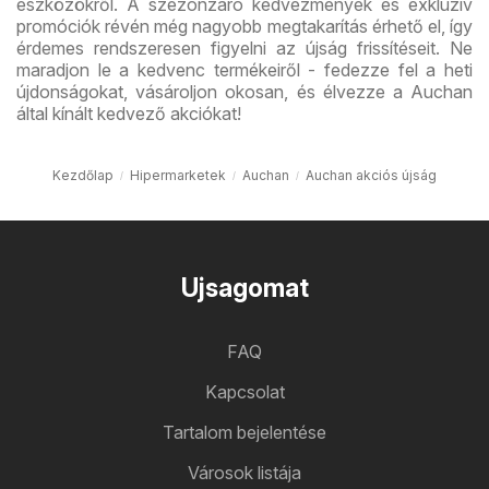
eszközökről. A szezonzáró kedvezmények és exkluzív
promóciók révén még nagyobb megtakarítás érhető el, így
érdemes rendszeresen figyelni az újság frissítéseit. Ne
maradjon le a kedvenc termékeiről - fedezze fel a heti
újdonságokat, vásároljon okosan, és élvezze a Auchan
által kínált kedvező akciókat!
Kezdőlap
Hipermarketek
Auchan
Auchan akciós újság
Ujsagomat
FAQ
Kapcsolat
Tartalom bejelentése
Városok listája