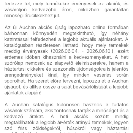
fedezze fel, mely termékekre érvényesek az akciók, és
vásároljon kedvezőbb áron, miközben garantáltan
minőségi árucikkekhez jut.
Az új Auchan akciós újság lapozható online formában
bárhonnan könnyedén megtekinthető, így néhány
kattintással felfedezheti a legjobb aktuális ajánlatokat. A
katalógusban részletesen látható, hogy mely termékek
meddig érvényesek (2026.06.04. - 2026.06.10.), ezért
érdemes időben kihasználni a kedvezményeket. A heti
szórólap nemcsak az alapvető élelmiszerekre, hanem a
háztartási cikkekre és szezonális újdonságokra is jelentős
árengedményeket kínál, így minden vásárlás során
spórolhat. Ha szeret előre tervezni, lapozza át a Auchan
újságot, és állítsa össze a saját bevásárlólistáját a legjobb
ajánlatok alapján!
A Auchan katalógus különösen hasznos a tudatos
vásárlók számára, akik fontosnak tartják a minőséget és a
kedvező árakat. A heti akciók között mindig
megtalálhatók a legjobb ár-érték arányú termékek, legyen
szó friss zöldségekről, húsokról vagy háztartási