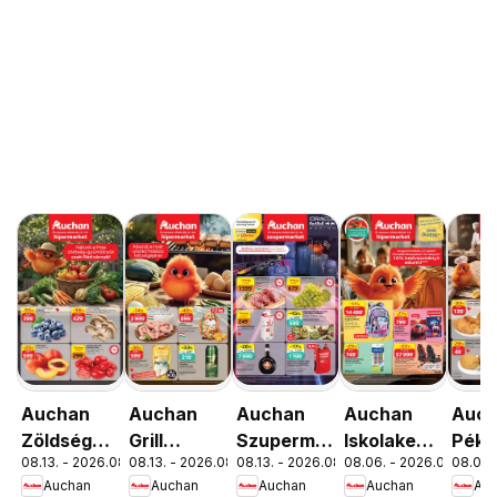
Auchan
Auchan
Auchan
Auchan
Auc
Zöldség
Grill
Szupermarket
Iskolakezdés
Péks
08.13. - 2026.08.19.
08.13. - 2026.08.26.
08.13. - 2026.08.19.
08.06. - 2026.08.19.
08.06. 
Gyümölcs
ajánlatok
akciós
ajánlatok
ajánl
Auchan
Auchan
Auchan
Auchan
Au
ajánlatok
újság