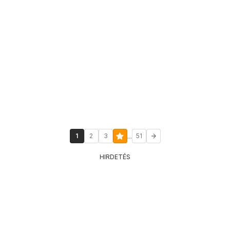
...
1
2
3
51
HIRDETÉS