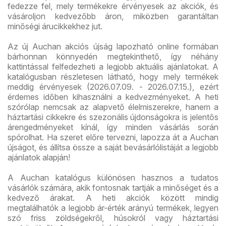
fedezze fel, mely termékekre érvényesek az akciók, és
vásároljon kedvezőbb áron, miközben garantáltan
minőségi árucikkekhez jut.
Az új Auchan akciós újság lapozható online formában
bárhonnan könnyedén megtekinthető, így néhány
kattintással felfedezheti a legjobb aktuális ajánlatokat. A
katalógusban részletesen látható, hogy mely termékek
meddig érvényesek (2026.07.09. - 2026.07.15.), ezért
érdemes időben kihasználni a kedvezményeket. A heti
szórólap nemcsak az alapvető élelmiszerekre, hanem a
háztartási cikkekre és szezonális újdonságokra is jelentős
árengedményeket kínál, így minden vásárlás során
spórolhat. Ha szeret előre tervezni, lapozza át a Auchan
újságot, és állítsa össze a saját bevásárlólistáját a legjobb
ajánlatok alapján!
A Auchan katalógus különösen hasznos a tudatos
vásárlók számára, akik fontosnak tartják a minőséget és a
kedvező árakat. A heti akciók között mindig
megtalálhatók a legjobb ár-érték arányú termékek, legyen
szó friss zöldségekről, húsokról vagy háztartási