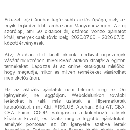
újran
Érkezett a(z) Auchan legfrissebb akciós újsága, mely az
egyik legkedveltebb áruházlánc Magyarországon. Az új
szórólap, ami 50 oldalból áll, számos vonzó ajánlatot
kínál, amelyek csak rövid ideig, 2026.07.09. - 2026.07.15.
között érvényesek.
A(z) Auchan által kínált akciók rendkívül népszerűek
vásárlóink körében, mivel kiváló árakon kínálják a legjobb
termékeket. Lapozza át az online katalógust mielőbb,
hogy megtudja, mikor és milyen termékeket vásárolhat
meg akciós áron.
Ha az aktuális ajánlatok nem felelnek meg az Ön
igényeinek, ne aggódjon. Weboldalunkon további
letákokat is talál más üzletek a Hipermarketek
kategóriából, mint Aldi, ÁRKLUB, Auchan, Billa AT, CBA,
CBA Príma, COOP. Válogasson a különböző üzletek
kínálatai között, és találja meg a legjobb ajánlatokat,
amelyek pontosan az Ön igényeire szabva lettek
összeállítva. Fedezze fel az összes kiváló akciót, amit