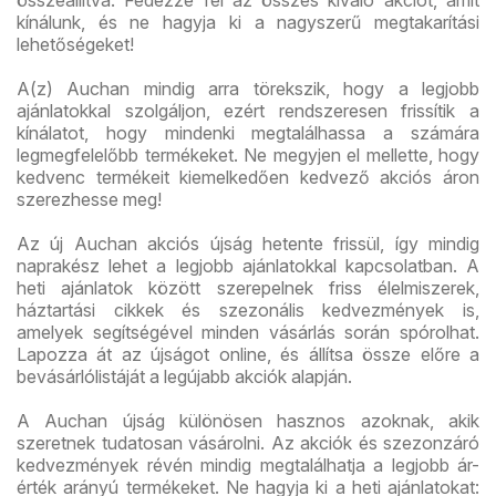
kínálunk, és ne hagyja ki a nagyszerű megtakarítási
lehetőségeket!
A(z) Auchan mindig arra törekszik, hogy a legjobb
ajánlatokkal szolgáljon, ezért rendszeresen frissítik a
kínálatot, hogy mindenki megtalálhassa a számára
legmegfelelőbb termékeket. Ne megyjen el mellette, hogy
kedvenc termékeit kiemelkedően kedvező akciós áron
szerezhesse meg!
Az új Auchan akciós újság hetente frissül, így mindig
naprakész lehet a legjobb ajánlatokkal kapcsolatban. A
heti ajánlatok között szerepelnek friss élelmiszerek,
háztartási cikkek és szezonális kedvezmények is,
amelyek segítségével minden vásárlás során spórolhat.
Lapozza át az újságot online, és állítsa össze előre a
bevásárlólistáját a legújabb akciók alapján.
A Auchan újság különösen hasznos azoknak, akik
szeretnek tudatosan vásárolni. Az akciók és szezonzáró
kedvezmények révén mindig megtalálhatja a legjobb ár-
érték arányú termékeket. Ne hagyja ki a heti ajánlatokat: