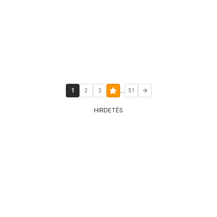
...
1
2
3
51
HIRDETÉS