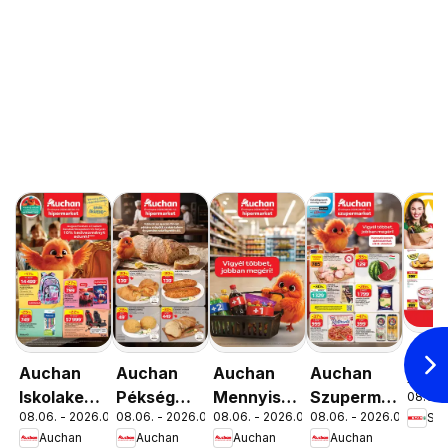
Spar
Auchan
Auchan
Auchan
Auchan
XIII.
Iskolakezdés
Pékség
Mennyiségi
Szupermarket
08.06. 
Orsz
08.06. - 2026.08.19.
08.06. - 2026.08.12.
08.06. - 2026.08.19.
08.06. - 2026.08.12.
Spa
ajánlatok
ajánlataink
kedvezmény
akciós
út üz
Auchan
Auchan
Auchan
Auchan
ajánlataink
újság