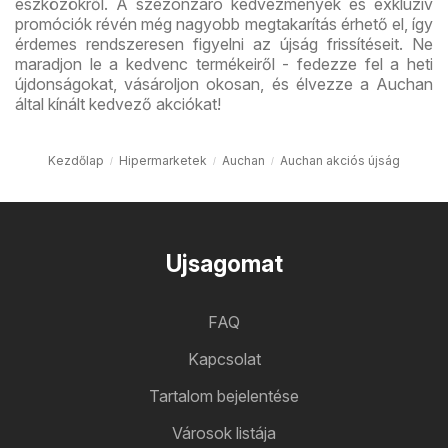
eszközökről. A szezonzáró kedvezmények és exkluzív
promóciók révén még nagyobb megtakarítás érhető el, így
érdemes rendszeresen figyelni az újság frissítéseit. Ne
maradjon le a kedvenc termékeiről - fedezze fel a heti
újdonságokat, vásároljon okosan, és élvezze a Auchan
által kínált kedvező akciókat!
Kezdőlap
Hipermarketek
Auchan
Auchan akciós újság
Ujsagomat
FAQ
Kapcsolat
Tartalom bejelentése
Városok listája