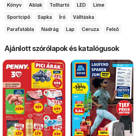
Könyv
Ablak
Tolltartó
LED
Lime
Sportcipő
Sapka
Író
Válltáska
Parafatábla
Nadrág
Lap
Ceruza
Felső
Ajánlott szórólapok és katalógusok