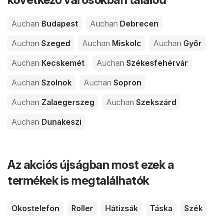
Auchan
Budapest
Auchan
Debrecen
Auchan
Szeged
Auchan
Miskolc
Auchan
Győr
Auchan
Kecskemét
Auchan
Székesfehérvár
Auchan
Szolnok
Auchan
Sopron
Auchan
Zalaegerszeg
Auchan
Szekszárd
Auchan
Dunakeszi
Az akciós újságban most ezek a
termékek is megtalálhatók
Okostelefon
Roller
Hátizsák
Táska
Szék