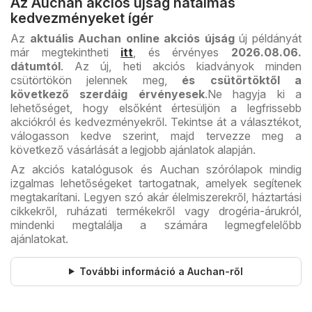
Az Auchan akciós újság hatalmas
kedvezményeket ígér
Az
aktuális Auchan online
akciós újság
új példányát
már megtekintheti
itt
, és érvényes
2026.08.06.
dátumtól
. Az új, heti akciós kiadványok minden
csütörtökön jelennek meg,
és csütörtöktől a
következő szerdáig érvényesek
.
Ne hagyja ki a
lehetőséget, hogy elsőként értesüljön a legfrissebb
akciókról és kedvezményekről. Tekintse át a választékot,
válogasson kedve szerint, majd tervezze meg a
következő vásárlását a legjobb ajánlatok alapján.
Az akciós katalógusok és Auchan szórólapok mindig
izgalmas lehetőségeket tartogatnak, amelyek segítenek
megtakarítani. Legyen szó akár élelmiszerekről, háztartási
cikkekről, ruházati termékekről vagy drogéria-árukról,
mindenki megtalálja a számára legmegfelelőbb
ajánlatokat.
További információ a Auchan-ről