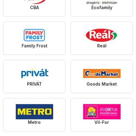
CBA
Ecofamily
Family Frost
Reál
PRIVÁT
Goods Market
Metro
Vil-For