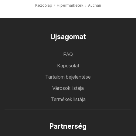
Kezdőlap
Hipermarketek
Auchan
Ujsagomat
FAQ
Kapcsolat
Tartalom bejelentése
Városok listája
Termékek listája
Partnerség