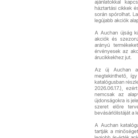
ajánlatokkal kapc
háztartási cikkek 
során spórolhat. La
legújabb akciók ala
A Auchan újság kü
akciók és szezonz
arányú termékeket
érvényesek az akc
árucikkekhez jut.
Az új Auchan ak
megtekinthető, így
katalógusban részl
2026.06.17.), ezé
nemcsak az alapv
újdonságokra is jel
szeret előre ter
bevásárlólistáját a 
A Auchan katalógu
tartják a minősége
legjobb ár-érték ar