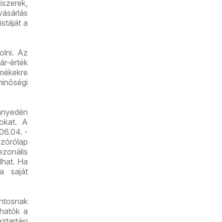
iszerek,
vásárlás
stáját a
lni. Az
r-érték
mékekre
minőségi
nnyedén
tokat. A
06.04. -
zórólap
zonális
lhat. Ha
a saját
ntosnak
lhatók a
ztartási