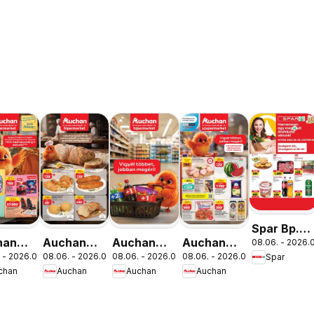
Spar Bp.
han
Auchan
Auchan
Auchan
08.06. - 2026.0
XIII.
 - 2026.08.19.
08.06. - 2026.08.12.
08.06. - 2026.08.19.
08.06. - 2026.08.12.
Spar
lakezdés
Pékség
Mennyiségi
Szupermarket
Országbíró
chan
Auchan
Auchan
Auchan
latok
ajánlataink
kedvezmény
akciós
út üzlet
ajánlataink
újság
újranyitás