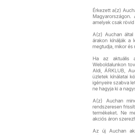
Érkezett a(z) Auch
Magyarországon. A
amelyek csak rövid 
A(z) Auchan által 
árakon kínálják a 
megtudja, mikor és
Ha az aktuális 
Weboldalunkon továb
Aldi, ÁRKLUB, Au
üzletek kínálatai 
igényeire szabva let
ne hagyja ki a nagy
A(z) Auchan mindi
rendszeresen frissí
termékeket. Ne me
akciós áron szerez
Az új Auchan akci