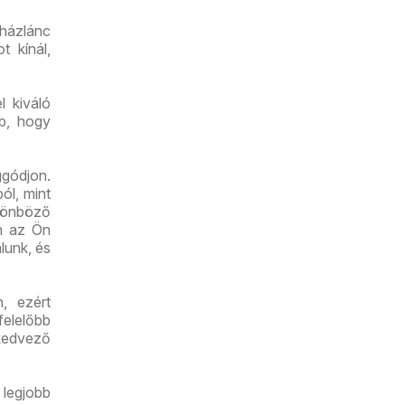
ig
uházlánc
t kínál,
l kiváló
bb, hogy
gódjon.
ól, mint
lönböző
an az Ön
lunk, és
, ezért
felelőbb
kedvező
legjobb