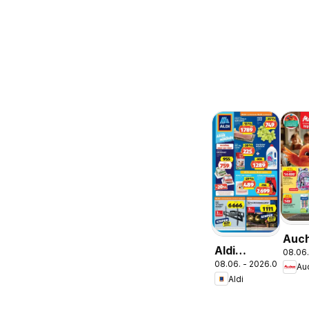
Auc
Aldi
08.06.
Isko
08.06. - 2026.08.12.
aktuális
Au
aján
Aldi
akciós
újság