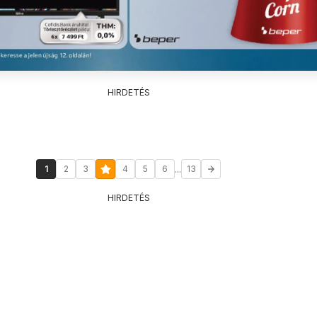
HIRDETÉS
...
1
2
3
4
5
6
13
HIRDETÉS