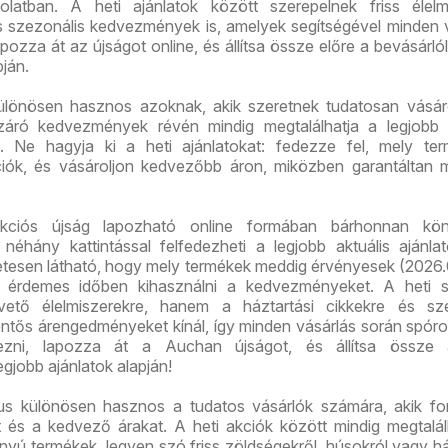
solatban. A heti ajánlatok között szerepelnek friss élelm
és szezonális kedvezmények is, amelyek segítségével minden 
pozza át az újságot online, és állítsa össze előre a bevásárlóli
pján.
lönösen hasznos azoknak, akik szeretnek tudatosan vásáro
áró kedvezmények révén mindig megtalálhatja a legjobb á
. Ne hagyja ki a heti ajánlatokat: fedezze fel, mely ter
iók, és vásároljon kedvezőbb áron, miközben garantáltan 
ciós újság lapozható online formában bárhonnan kö
 néhány kattintással felfedezheti a legjobb aktuális ajánla
etesen látható, hogy mely termékek meddig érvényesek (2026.
rt érdemes időben kihasználni a kedvezményeket. A heti s
ető élelmiszerekre, hanem a háztartási cikkekre és sze
entős árengedményeket kínál, így minden vásárlás során spóro
vezni, lapozza át a Auchan újságot, és állítsa össze 
legjobb ajánlatok alapján!
s különösen hasznos a tudatos vásárlók számára, akik fo
t és a kedvező árakat. A heti akciók között mindig megtalá
ányú termékek, legyen szó friss zöldségekről, húsokról vagy há