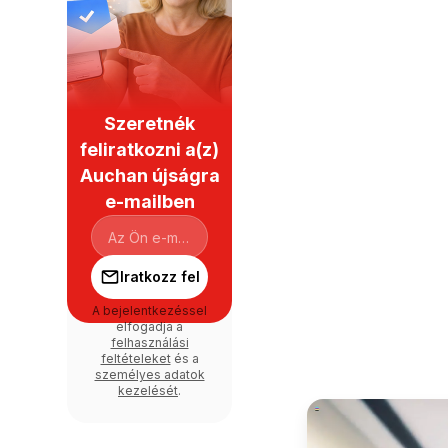
Szeretnék
feliratkozni a(z)
Auchan újságra
e-mailben
Iratkozz fel
A bejelentkezéssel
elfogadja a
felhasználási
feltételeket
és a
személyes adatok
kezelését
.