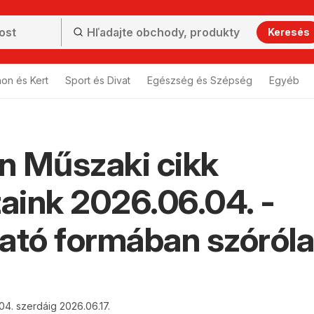
Keresés
hon és Kert
Sport és Divat
Egészség és Szépség
Egyéb
n Műszaki cikk
taink 2026.06.04. -
ató formában szóról
04. szerdáig 2026.06.17.