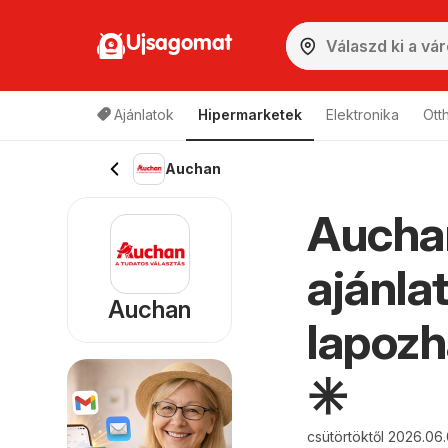
Ujsagomat
Ajánlatok
Hipermarketek
Elektronika
Ott
Auchan
Aucha
ajánla
Auchan
lapozh
✳️
csütörtöktől 2026.06.