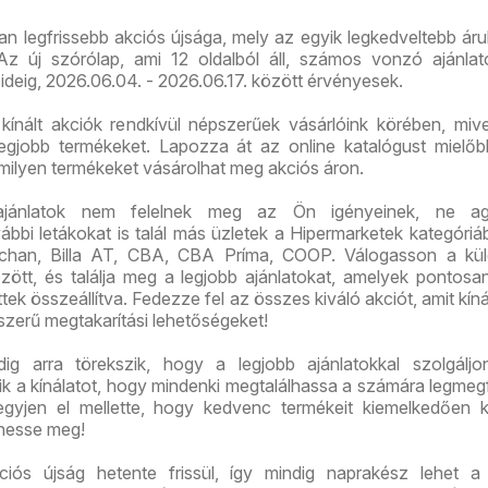
an legfrissebb akciós újsága, mely az egyik legkedveltebb ár
z új szórólap, ami 12 oldalból áll, számos vonzó ajánlato
ideig, 2026.06.04. - 2026.06.17. között érvényesek.
kínált akciók rendkívül népszerűek vásárlóink körében, mive
legjobb termékeket. Lapozza át az online katalógust mielő
 milyen termékeket vásárolhat meg akciós áron.
ajánlatok nem felelnek meg az Ön igényeinek, ne ag
bi letákokat is talál más üzletek a Hipermarketek kategóriáb
chan, Billa AT, CBA, CBA Príma, COOP. Válogasson a kü
között, és találja meg a legjobb ajánlatokat, amelyek pontos
tek összeállítva. Fedezze fel az összes kiváló akciót, amit kíná
szerű megtakarítási lehetőségeket!
g arra törekszik, hogy a legjobb ajánlatokkal szolgáljon
tik a kínálatot, hogy mindenki megtalálhassa a számára legmeg
gyjen el mellette, hogy kedvenc termékeit kiemelkedően 
hesse meg!
ós újság hetente frissül, így mindig naprakész lehet a 