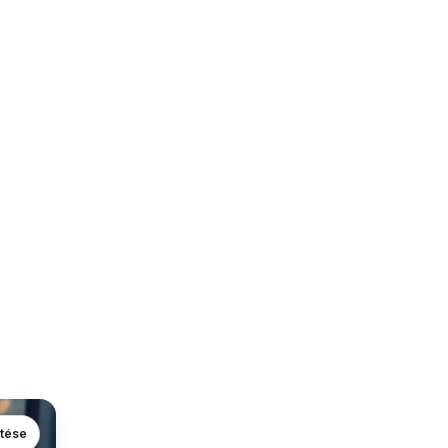
ntése