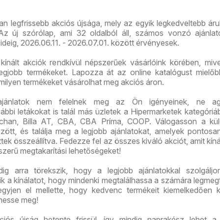
újság
an legfrissebb akciós újsága, mely az egyik legkedveltebb ár
z új szórólap, ami 32 oldalból áll, számos vonzó ajánlato
ideig, 2026.06.11. - 2026.07.01. között érvényesek.
kínált akciók rendkívül népszerűek vásárlóink körében, mive
legjobb termékeket. Lapozza át az online katalógust mielő
 milyen termékeket vásárolhat meg akciós áron.
ajánlatok nem felelnek meg az Ön igényeinek, ne ag
bi letákokat is talál más üzletek a Hipermarketek kategóriáb
chan, Billa AT, CBA, CBA Príma, COOP. Válogasson a kü
között, és találja meg a legjobb ajánlatokat, amelyek pontos
tek összeállítva. Fedezze fel az összes kiváló akciót, amit kíná
szerű megtakarítási lehetőségeket!
g arra törekszik, hogy a legjobb ajánlatokkal szolgáljon
tik a kínálatot, hogy mindenki megtalálhassa a számára legmeg
gyjen el mellette, hogy kedvenc termékeit kiemelkedően 
hesse meg!
ós újság hetente frissül, így mindig naprakész lehet a 