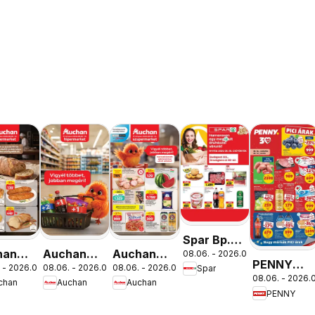
Spar Bp.
han
Auchan
Auchan
08.06. - 2026.08.12.
XIII.
PENNY
 - 2026.08.12.
08.06. - 2026.08.19.
08.06. - 2026.08.12.
Spar
ség
Mennyiségi
Szupermarket
Országbíró
08.06. - 2026.0
aktuális
chan
Auchan
Auchan
lataink
kedvezmény
akciós
út üzlet
PENNY
akciós
ajánlataink
újság
újranyitás