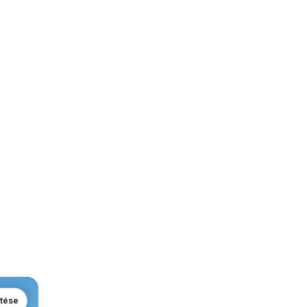
ntése