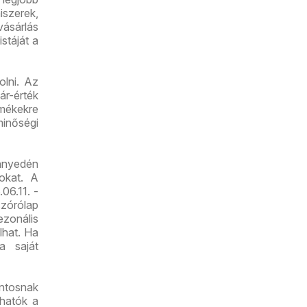
iszerek,
vásárlás
stáját a
lni. Az
r-érték
mékekre
minőségi
nnyedén
tokat. A
06.11. -
zórólap
zonális
lhat. Ha
a saját
ntosnak
lhatók a