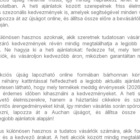
solatban. A heti ajánlatok között szerepelnek friss élelm
és szezonális kedvezmények is, amelyek segítségével minden 
pozza át az újságot online, és állítsa össze előre a bevásárlóli
pján.
lönösen hasznos azoknak, akik szeretnek tudatosan vásáro
áró kedvezmények révén mindig megtalálhatja a legjobb á
. Ne hagyja ki a heti ajánlatokat: fedezze fel, mely ter
iók, és vásároljon kedvezőbb áron, miközben garantáltan 
ciós újság lapozható online formában bárhonnan kö
 néhány kattintással felfedezheti a legjobb aktuális ajánla
etesen látható, hogy mely termékek meddig érvényesek (2026.
rt érdemes időben kihasználni a kedvezményeket. A heti s
ető élelmiszerekre, hanem a háztartási cikkekre és sze
entős árengedményeket kínál, így minden vásárlás során spóro
vezni, lapozza át a Auchan újságot, és állítsa össze 
legjobb ajánlatok alapján!
s különösen hasznos a tudatos vásárlók számára, akik fo
t és a kedvező árakat. A heti akciók között mindig megtalá