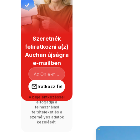
Szeretnék
feliratkozni a(z)
Auchan újságra
e-mailben
Iratkozz fel
A bejelentkezéssel
elfogadja a
felhasználási
feltételeket
és a
személyes adatok
kezelését
.