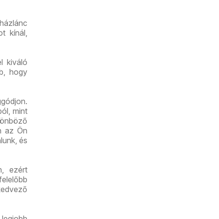
uházlánc
t kínál,
l kiváló
bb, hogy
gódjon.
ól, mint
lönböző
an az Ön
lunk, és
, ezért
felelőbb
kedvező
legjobb