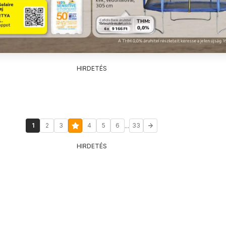
HIRDETÉS
...
1
2
3
4
5
6
33
HIRDETÉS