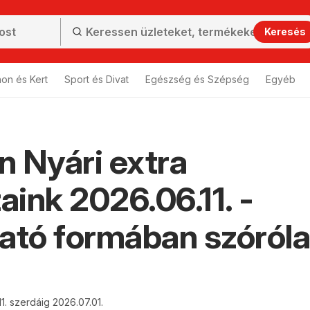
Keresés
hon és Kert
Sport és Divat
Egészség és Szépség
Egyéb
 Nyári extra
taink 2026.06.11. -
ató formában szóról
11. szerdáig 2026.07.01.