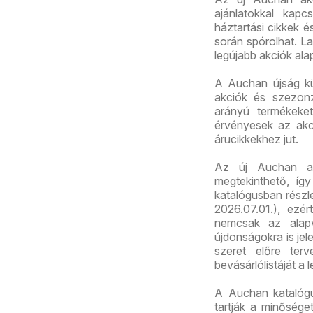
ajánlatokkal kapc
háztartási cikkek 
során spórolhat. La
legújabb akciók ala
A Auchan újság kü
akciók és szezonz
arányú termékeket
érvényesek az akc
árucikkekhez jut.
Az új Auchan ak
megtekinthető, így
katalógusban részl
2026.07.01.), ezé
nemcsak az alapv
újdonságokra is jel
szeret előre ter
bevásárlólistáját a 
A Auchan katalógu
tartják a minősége