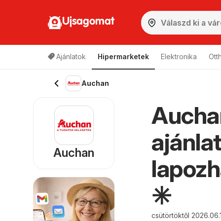
Ujsagomat
Ajánlatok
Hipermarketek
Elektronika
Ott
Auchan
Auchan
ajánla
Auchan
lapozh
✳️
csütörtöktől 2026.06.