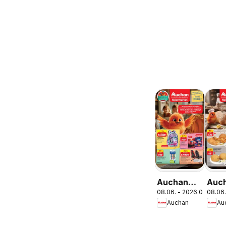
Auchan
Auc
08.06. - 2026.08.19.
08.06.
Iskolakezdés
Pék
Auchan
Au
ajánlatok
aján