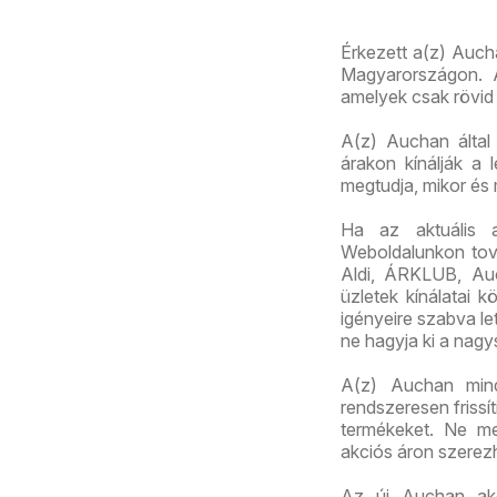
Érkezett a(z) Auch
Magyarországon. A
amelyek csak rövid 
A(z) Auchan által 
árakon kínálják a 
megtudja, mikor és
Ha az aktuális 
Weboldalunkon továb
Aldi, ÁRKLUB, Au
üzletek kínálatai 
igényeire szabva let
ne hagyja ki a nagy
A(z) Auchan mindi
rendszeresen frissí
termékeket. Ne me
akciós áron szerez
Az új Auchan akci