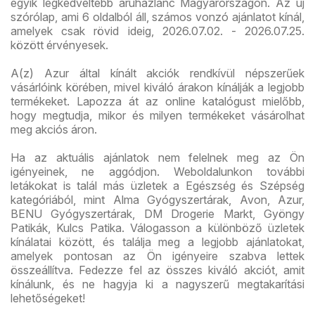
egyik legkedveltebb áruházlánc Magyarországon. Az új
szórólap, ami 6 oldalból áll, számos vonzó ajánlatot kínál,
amelyek csak rövid ideig, 2026.07.02. - 2026.07.25.
között érvényesek.
A(z) Azur által kínált akciók rendkívül népszerűek
vásárlóink körében, mivel kiváló árakon kínálják a legjobb
termékeket. Lapozza át az online katalógust mielőbb,
hogy megtudja, mikor és milyen termékeket vásárolhat
meg akciós áron.
Ha az aktuális ajánlatok nem felelnek meg az Ön
igényeinek, ne aggódjon. Weboldalunkon további
letákokat is talál más üzletek a Egészség és Szépség
kategóriából, mint Alma Gyógyszertárak, Avon, Azur,
BENU Gyógyszertárak, DM Drogerie Markt, Gyöngy
Patikák, Kulcs Patika. Válogasson a különböző üzletek
kínálatai között, és találja meg a legjobb ajánlatokat,
amelyek pontosan az Ön igényeire szabva lettek
összeállítva. Fedezze fel az összes kiváló akciót, amit
kínálunk, és ne hagyja ki a nagyszerű megtakarítási
lehetőségeket!