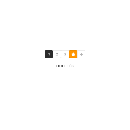
1
2
3
HIRDETÉS