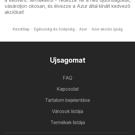
vásároljon okosan, és élvezze a Azur által kínált kedvező
akciókat!
Kezdőlap
Egészség és Szépség
Azur
Azur akciós újság
Ujsagomat
FAQ
Kapcsolat
Tartalom bejelentése
Városok listája
Termékek listája