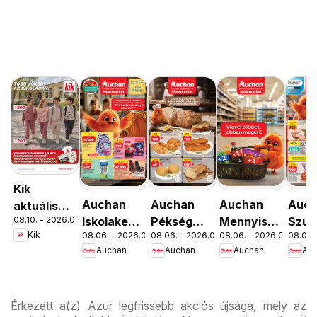
Kik
Auchan
Auchan
Auchan
Auc
aktuális
08.10. - 2026.08.16.
Iskolakezdés
Pékség
Mennyiségi
Szup
akciós
Kik
08.06. - 2026.08.19.
08.06. - 2026.08.12.
08.06. - 2026.08.19.
08.06. 
ajánlatok
ajánlataink
kedvezmény
akci
újság
Auchan
Auchan
Auchan
Au
ajánlataink
újsá
Érkezett a(z) Azur legfrissebb akciós újsága, mely az