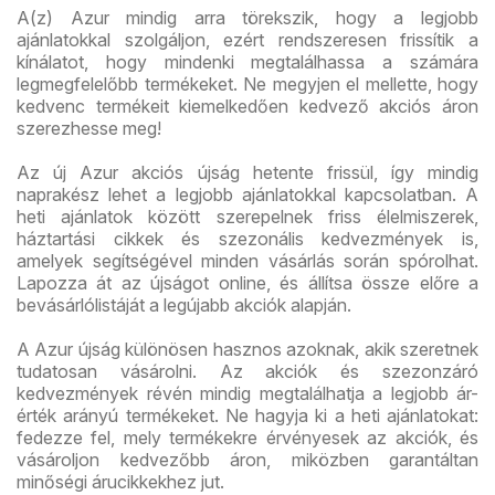
A(z) Azur mindig arra törekszik, hogy a legjobb
ajánlatokkal szolgáljon, ezért rendszeresen frissítik a
kínálatot, hogy mindenki megtalálhassa a számára
legmegfelelőbb termékeket. Ne megyjen el mellette, hogy
kedvenc termékeit kiemelkedően kedvező akciós áron
szerezhesse meg!
Az új Azur akciós újság hetente frissül, így mindig
naprakész lehet a legjobb ajánlatokkal kapcsolatban. A
heti ajánlatok között szerepelnek friss élelmiszerek,
háztartási cikkek és szezonális kedvezmények is,
amelyek segítségével minden vásárlás során spórolhat.
Lapozza át az újságot online, és állítsa össze előre a
bevásárlólistáját a legújabb akciók alapján.
A Azur újság különösen hasznos azoknak, akik szeretnek
tudatosan vásárolni. Az akciók és szezonzáró
kedvezmények révén mindig megtalálhatja a legjobb ár-
érték arányú termékeket. Ne hagyja ki a heti ajánlatokat:
fedezze fel, mely termékekre érvényesek az akciók, és
vásároljon kedvezőbb áron, miközben garantáltan
minőségi árucikkekhez jut.