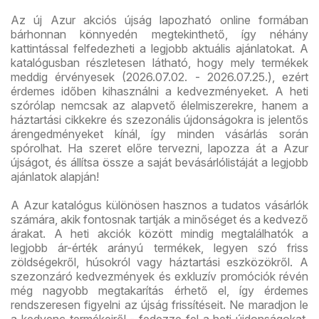
Az új Azur akciós újság lapozható online formában
bárhonnan könnyedén megtekinthető, így néhány
kattintással felfedezheti a legjobb aktuális ajánlatokat. A
katalógusban részletesen látható, hogy mely termékek
meddig érvényesek (2026.07.02. - 2026.07.25.), ezért
érdemes időben kihasználni a kedvezményeket. A heti
szórólap nemcsak az alapvető élelmiszerekre, hanem a
háztartási cikkekre és szezonális újdonságokra is jelentős
árengedményeket kínál, így minden vásárlás során
spórolhat. Ha szeret előre tervezni, lapozza át a Azur
újságot, és állítsa össze a saját bevásárlólistáját a legjobb
ajánlatok alapján!
A Azur katalógus különösen hasznos a tudatos vásárlók
számára, akik fontosnak tartják a minőséget és a kedvező
árakat. A heti akciók között mindig megtalálhatók a
legjobb ár-érték arányú termékek, legyen szó friss
zöldségekről, húsokról vagy háztartási eszközökről. A
szezonzáró kedvezmények és exkluzív promóciók révén
még nagyobb megtakarítás érhető el, így érdemes
rendszeresen figyelni az újság frissítéseit. Ne maradjon le
a kedvenc termékeiről - fedezze fel a heti újdonságokat,