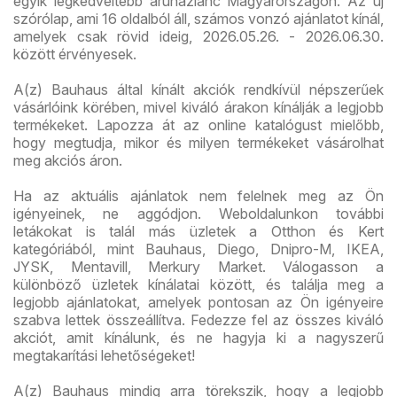
egyik legkedveltebb áruházlánc Magyarországon. Az új
szórólap, ami 16 oldalból áll, számos vonzó ajánlatot kínál,
amelyek csak rövid ideig, 2026.05.26. - 2026.06.30.
között érvényesek.
A(z) Bauhaus által kínált akciók rendkívül népszerűek
vásárlóink körében, mivel kiváló árakon kínálják a legjobb
termékeket. Lapozza át az online katalógust mielőbb,
hogy megtudja, mikor és milyen termékeket vásárolhat
meg akciós áron.
Ha az aktuális ajánlatok nem felelnek meg az Ön
igényeinek, ne aggódjon. Weboldalunkon további
letákokat is talál más üzletek a Otthon és Kert
kategóriából, mint Bauhaus, Diego, Dnipro-M, IKEA,
JYSK, Mentavill, Merkury Market. Válogasson a
különböző üzletek kínálatai között, és találja meg a
legjobb ajánlatokat, amelyek pontosan az Ön igényeire
szabva lettek összeállítva. Fedezze fel az összes kiváló
akciót, amit kínálunk, és ne hagyja ki a nagyszerű
megtakarítási lehetőségeket!
A(z) Bauhaus mindig arra törekszik, hogy a legjobb