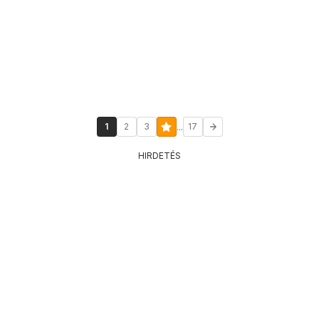
...
1
2
3
17
HIRDETÉS