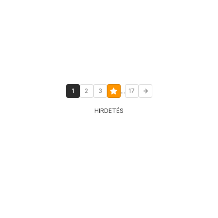
...
1
2
3
17
HIRDETÉS