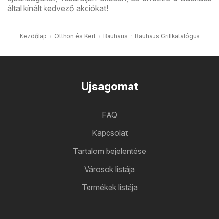
által kínált kedvező akciókat!
Kezdőlap
Otthon és Kert
Bauhaus
Bauhaus Grillkatalógus
Ujsagomat
FAQ
Kapcsolat
Tartalom bejelentése
Városok listája
Termékek listája