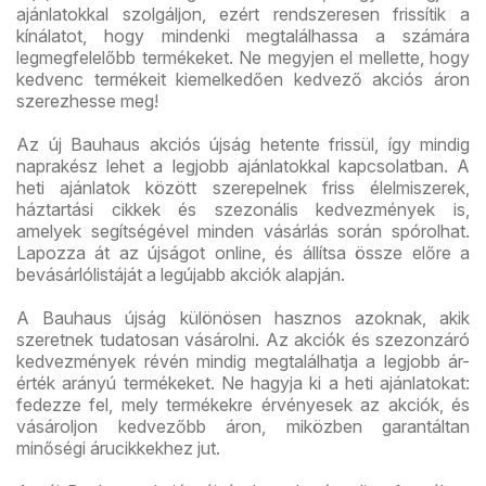
ajánlatokkal szolgáljon, ezért rendszeresen frissítik a
kínálatot, hogy mindenki megtalálhassa a számára
legmegfelelőbb termékeket. Ne megyjen el mellette, hogy
kedvenc termékeit kiemelkedően kedvező akciós áron
szerezhesse meg!
Az új Bauhaus akciós újság hetente frissül, így mindig
naprakész lehet a legjobb ajánlatokkal kapcsolatban. A
heti ajánlatok között szerepelnek friss élelmiszerek,
háztartási cikkek és szezonális kedvezmények is,
amelyek segítségével minden vásárlás során spórolhat.
Lapozza át az újságot online, és állítsa össze előre a
bevásárlólistáját a legújabb akciók alapján.
A Bauhaus újság különösen hasznos azoknak, akik
szeretnek tudatosan vásárolni. Az akciók és szezonzáró
kedvezmények révén mindig megtalálhatja a legjobb ár-
érték arányú termékeket. Ne hagyja ki a heti ajánlatokat:
fedezze fel, mely termékekre érvényesek az akciók, és
vásároljon kedvezőbb áron, miközben garantáltan
minőségi árucikkekhez jut.