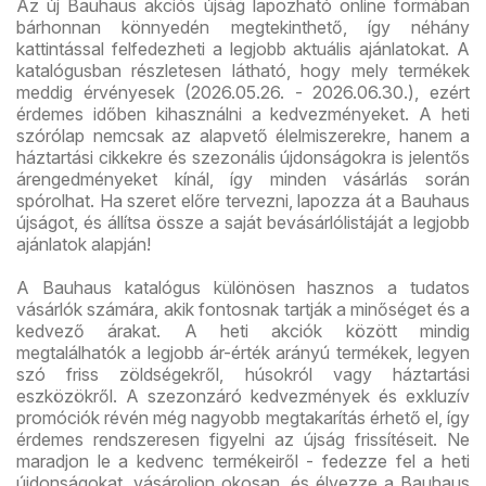
Az új Bauhaus akciós újság lapozható online formában
bárhonnan könnyedén megtekinthető, így néhány
kattintással felfedezheti a legjobb aktuális ajánlatokat. A
katalógusban részletesen látható, hogy mely termékek
meddig érvényesek (2026.05.26. - 2026.06.30.), ezért
érdemes időben kihasználni a kedvezményeket. A heti
szórólap nemcsak az alapvető élelmiszerekre, hanem a
háztartási cikkekre és szezonális újdonságokra is jelentős
árengedményeket kínál, így minden vásárlás során
spórolhat. Ha szeret előre tervezni, lapozza át a Bauhaus
újságot, és állítsa össze a saját bevásárlólistáját a legjobb
ajánlatok alapján!
A Bauhaus katalógus különösen hasznos a tudatos
vásárlók számára, akik fontosnak tartják a minőséget és a
kedvező árakat. A heti akciók között mindig
megtalálhatók a legjobb ár-érték arányú termékek, legyen
szó friss zöldségekről, húsokról vagy háztartási
eszközökről. A szezonzáró kedvezmények és exkluzív
promóciók révén még nagyobb megtakarítás érhető el, így
érdemes rendszeresen figyelni az újság frissítéseit. Ne
maradjon le a kedvenc termékeiről - fedezze fel a heti
újdonságokat, vásároljon okosan, és élvezze a Bauhaus