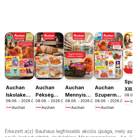
Spar
Auchan
Auchan
Auchan
Auchan
XIII.
Iskolakezdés
Pékség
Mennyiségi
Szupermarket
08.06. 
Orsz
08.06. - 2026.08.19.
08.06. - 2026.08.12.
08.06. - 2026.08.19.
08.06. - 2026.08.12.
Spa
ajánlatok
ajánlataink
kedvezmény
akciós
út üz
Auchan
Auchan
Auchan
Auchan
ajánlataink
újság
újran
Érkezett a(z) Bauhaus legfrissebb akciós újsága, mely az