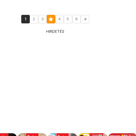
1
2
3
4
5
6
HIRDETÉS