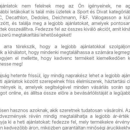
ajánlatok nem felelnek meg az Ön igényeinek, ne ag
bi letákokat is talál más üzletek a Sport és Divat kategóriáb
C, Decathlon, Dedoles, Deichmann, F&F. Válogasson a kü
között, és találja meg a legjobb ajánlatokat, amelyek pontos
tek összeállítva. Fedezze fel az összes kiváló akciót, amit kíná
szerű megtakarítási lehetőségeket!
arra törekszik, hogy a legjobb ajánlatokkal szolgáljon
tik a kínálatot, hogy mindenki megtalálhassa a számára legmeg
gyjen el mellette, hogy kedvenc termékeit kiemelkedően 
hesse meg!
ság hetente frissül, így mindig naprakész lehet a legjobb aján
i ajánlatok között szerepelnek friss élelmiszerek, háztartási c
mények is, amelyek segítségével minden vásárlás során sp
ot online, és állítsa össze előre a bevásárlólistáját a legújab
sen hasznos azoknak, akik szeretnek tudatosan vásárolni. A
vezmények révén mindig megtalálhatja a legjobb ár-érték
ja ki a heti ajánlatokat: fedezze fel, mely termékekre érvén
on kedvezőbb áron, miközben garantáltan minőségi árucikkekhe