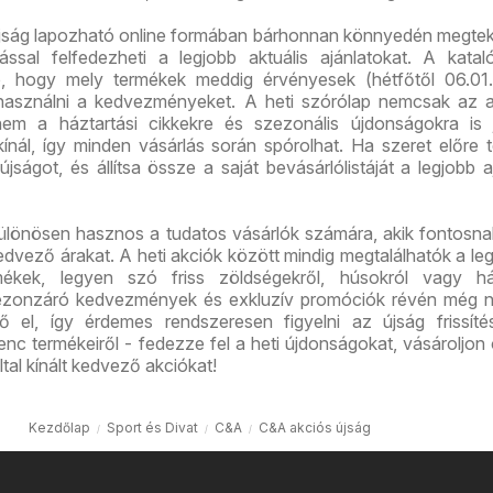
jság lapozható online formában bárhonnan könnyedén megtek
ással felfedezheti a legjobb aktuális ajánlatokat. A kata
tó, hogy mely termékek meddig érvényesek (hétfőtől 06.01.
használni a kedvezményeket. A heti szórólap nemcsak az a
anem a háztartási cikkekre és szezonális újdonságokra is 
nál, így minden vásárlás során spórolhat. Ha szeret előre t
ságot, és állítsa össze a saját bevásárlólistáját a legjobb a
lönösen hasznos a tudatos vásárlók számára, akik fontosnak
dvező árakat. A heti akciók között mindig megtalálhatók a leg
ékek, legyen szó friss zöldségekről, húsokról vagy ház
ezonzáró kedvezmények és exkluzív promóciók révén még 
ő el, így érdemes rendszeresen figyelni az újság frissíté
nc termékeiről - fedezze fel a heti újdonságokat, vásároljon
tal kínált kedvező akciókat!
Kezdőlap
Sport és Divat
C&A
C&A akciós újság