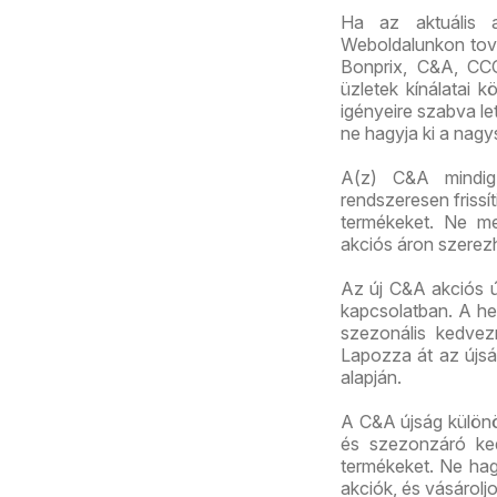
Ha az aktuális 
Weboldalunkon továb
Bonprix, C&A, CC
üzletek kínálatai 
igényeire szabva let
ne hagyja ki a nagy
A(z) C&A mindig 
rendszeresen frissí
termékeket. Ne me
akciós áron szerez
Az új C&A akciós új
kapcsolatban. A het
szezonális kedvez
Lapozza át az újság
alapján.
A C&A újság különö
és szezonzáró ked
termékeket. Ne hagy
akciók, és vásárolj