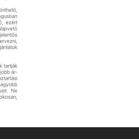
inthető,
lógusban
), ezért
lapvető
jelentős
ervezni,
jánlatok
 tartják
jobb ár-
tartási
nagyobb
seit. Ne
 okosan,