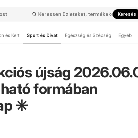
Keresés
on és Kert
Sport és Divat
Egészség és Szépség
Egyéb
ciós újság 2026.06.0
zható formában
ap ✳️