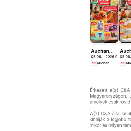
Auchan
Auc
08.06. - 2026.08.19.
08.06.
Iskolakezdés
Pék
Auchan
Au
ajánlatok
aján
Érkezett a(z) C&A 
Magyarországon. A
amelyek csak rövid 
A(z) C&A által kíná
kínálják a legjobb
mikor és milyen te