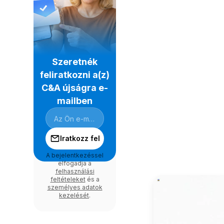
Szeretnék
feliratkozni a(z)
C&A újságra e-
mailben
Iratkozz fel
A bejelentkezéssel
elfogadja a
felhasználási
feltételeket
és a
személyes adatok
kezelését
.