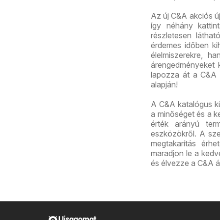
Az új C&A akciós ú
így néhány kattint
részletesen látha
érdemes időben ki
élelmiszerekre, h
árengedményeket kí
lapozza át a C&A új
alapján!
A C&A katalógus kü
a minőséget és a ke
érték arányú term
eszközökről. A sz
megtakarítás érhet
maradjon le a kedve
és élvezze a C&A ál
Ujsagomat