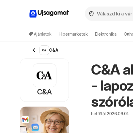
Ujsagomat
Ajánlatok
Hipermarketek
Elektronika
Otth
C&A
C&A ak
- lapo
C&A
szóról
hétfőtől 2026.06.01.