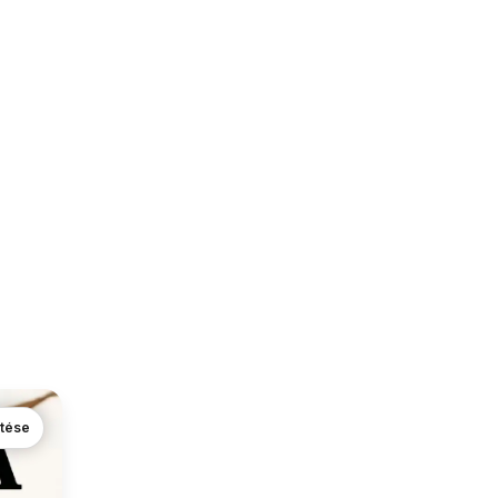
ntése