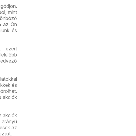
gódjon.
ól, mint
lönböző
an az Ön
lunk, és
, ezért
felelőbb
kedvező
latokkal
ikkek és
órolhat.
b akciók
z akciók
 arányú
yesek az
z jut.