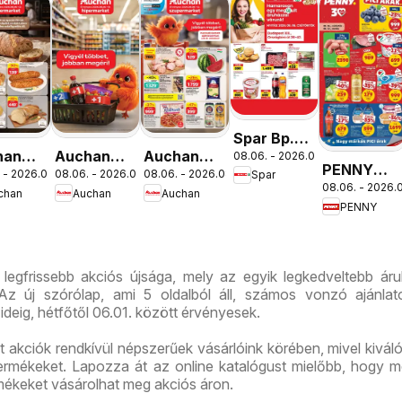
Spar Bp.
han
Auchan
Auchan
08.06. - 2026.08.12.
XIII.
PENNY
 - 2026.08.12.
08.06. - 2026.08.19.
08.06. - 2026.08.12.
Spar
ség
Mennyiségi
Szupermarket
Országbíró
08.06. - 2026.0
aktuális
chan
Auchan
Auchan
lataink
kedvezmény
akciós
út üzlet
PENNY
akciós
ajánlataink
újság
újranyitás
újság
legfrissebb akciós újsága, mely az egyik legkedveltebb ár
z új szórólap, ami 5 oldalból áll, számos vonzó ajánlato
ideig, hétfőtől 06.01. között érvényesek.
lt akciók rendkívül népszerűek vásárlóink körében, mivel kivál
 termékeket. Lapozza át az online katalógust mielőbb, hogy m
rmékeket vásárolhat meg akciós áron.