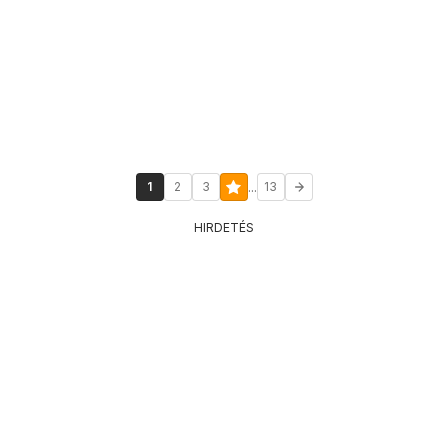
...
1
2
3
13
HIRDETÉS