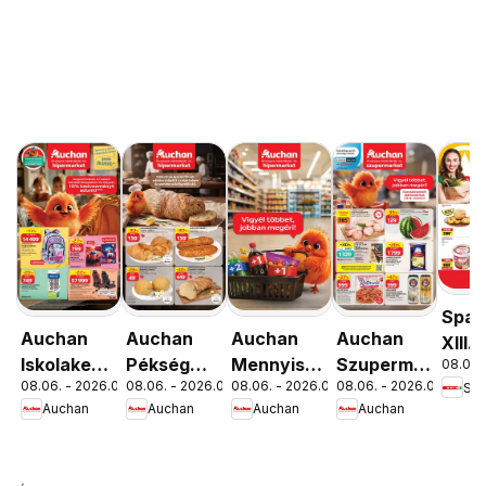
Spar
Auchan
Auchan
Auchan
Auchan
XIII.
Iskolakezdés
Pékség
Mennyiségi
Szupermarket
08.06. 
Orsz
08.06. - 2026.08.19.
08.06. - 2026.08.12.
08.06. - 2026.08.19.
08.06. - 2026.08.12.
Spa
ajánlatok
ajánlataink
kedvezmény
akciós
út üz
Auchan
Auchan
Auchan
Auchan
ajánlataink
újság
újran