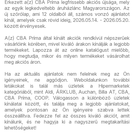
Érkezett a(z) CBA Príma legfrissebb akciós újsága, mely
az egyik legkedveltebb áruházlánc Magyarországon. Az
új szórólap, ami 12 oldalból áll, számos vonzó ajánlatot
kínál, amelyek csak rövid ideig, 2026.05.14. - 2026.05.20.
között érvényesek.
A(z) CBA Príma által kínált akciók rendkívül népszerűek
vásárlóink körében, mivel kiváló árakon kínálják a legjobb
termékeket. Lapozza át az online katalógust mielőbb,
hogy megtudja, mikor és milyen termékeket vásárolhat
meg akciós áron.
Ha az aktuális ajánlatok nem felelnek meg az Ön
igényeinek, ne aggódjon. Weboldalunkon további
letákokat is talál más üzletek a Hipermarketek
kategóriából, mint Aldi, ÁRKLUB, Auchan, Billa AT, CBA,
CBA Príma, COOP. Válogasson a különböző üzletek
kínálatai között, és találja meg a legjobb ajánlatokat,
amelyek pontosan az Ön igényeire szabva lettek
összeállítva. Fedezze fel az összes kiváló akciót, amit
kínálunk, és ne hagyja ki a nagyszerű megtakarítási
lehetőségeket!