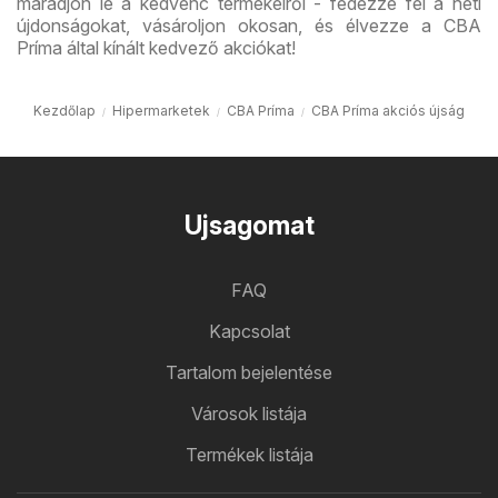
maradjon le a kedvenc termékeiről - fedezze fel a heti
újdonságokat, vásároljon okosan, és élvezze a CBA
Príma által kínált kedvező akciókat!
Kezdőlap
Hipermarketek
CBA Príma
CBA Príma akciós újság
Ujsagomat
FAQ
Kapcsolat
Tartalom bejelentése
Városok listája
Termékek listája