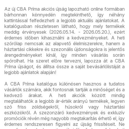
Az új CBA Príma akciós újság lapozható online formában
bárhonnan könnyedén megtekinthető, így néhány
kattintással felfedezheti a legjobb aktuális ajánlatokat. A
katalógusban részletesen látható, hogy mely termékek
meddig érvényesek (2026.05.14. - 2026.05.20.), ezért
érdemes időben kihasználni a kedvezményeket. A heti
szórólap nemcsak az alapvető élelmiszerekre, hanem a
háztartási cikkekre és szezonális újdonságokra is jelentős
árengedményeket kínál, így minden vásárlás során
spórolhat. Ha szeret előre tervezni, lapozza át a CBA
Príma újságot, és állítsa össze a saját bevásárlólistáját a
legjobb ajánlatok alapján!
A CBA Príma katalógus különösen hasznos a tudatos
vásárlók számára, akik fontosnak tartják a minőséget és a
kedvező árakat. A heti akciók között mindig
megtalálhatók a legjobb ár-érték arányú termékek, legyen
szó friss zöldségekről, húsokról vagy háztartási
eszközökről. A szezonzáró kedvezmények és exkluzív
promóciók révén még nagyobb megtakarítás érhető el, így
érdemes rendszeresen figyelni az újság frissítéseit. Ne