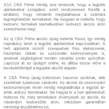
A(z) CBA Príma mindig arra törekszik, hogy a legjobb
ajánlatokkal szolgáljon, ezért rendszeresen frissítik a
kínálatot, hogy mindenki megtalálhassa a számára
legmegfelelőbb termékeket. Ne megyjen el mellette, hogy
kedvenc termékeit kiemelkedően kedvező akciós áron
szerezhesse meg!
Az új CBA Príma akciós újság hetente frissül, így mindig
naprakész lehet a legjobb ajánlatokkal kapcsolatban. A
heti ajánlatok között szerepelnek friss élelmiszerek,
háztartási cikkek és szezonális kedvezmények is,
amelyek segítségével minden vásárlás során spórolhat.
Lapozza át az újságot online, és állítsa össze előre a
bevásárlólistáját a legújabb akciók alapján.
A CBA Príma újság különösen hasznos azoknak, akik
szeretnek tudatosan vásárolni. Az akciók és szezonzáró
kedvezmények révén mindig megtalálhatja a legjobb ár-
érték arányú termékeket. Ne hagyja ki a heti ajánlatokat:
fedezze fel, mely termékekre érvényesek az akciók, és
vásároljon kedvezőbb áron, miközben garantáltan
minőségi árucikkekhez jut.