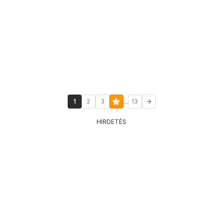
...
1
2
3
13
HIRDETÉS