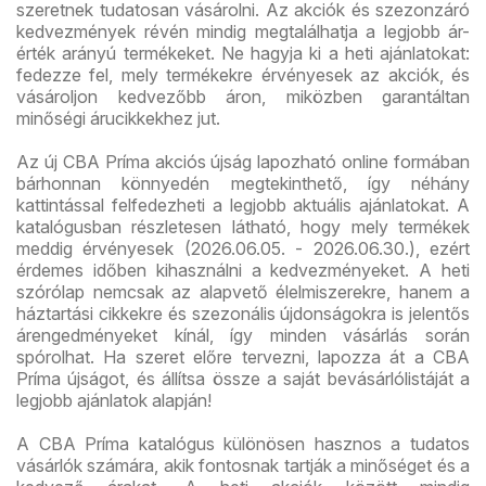
szeretnek tudatosan vásárolni. Az akciók és szezonzáró
kedvezmények révén mindig megtalálhatja a legjobb ár-
érték arányú termékeket. Ne hagyja ki a heti ajánlatokat:
fedezze fel, mely termékekre érvényesek az akciók, és
vásároljon kedvezőbb áron, miközben garantáltan
minőségi árucikkekhez jut.
Az új CBA Príma akciós újság lapozható online formában
bárhonnan könnyedén megtekinthető, így néhány
kattintással felfedezheti a legjobb aktuális ajánlatokat. A
katalógusban részletesen látható, hogy mely termékek
meddig érvényesek (2026.06.05. - 2026.06.30.), ezért
érdemes időben kihasználni a kedvezményeket. A heti
szórólap nemcsak az alapvető élelmiszerekre, hanem a
háztartási cikkekre és szezonális újdonságokra is jelentős
árengedményeket kínál, így minden vásárlás során
spórolhat. Ha szeret előre tervezni, lapozza át a CBA
Príma újságot, és állítsa össze a saját bevásárlólistáját a
legjobb ajánlatok alapján!
A CBA Príma katalógus különösen hasznos a tudatos
vásárlók számára, akik fontosnak tartják a minőséget és a