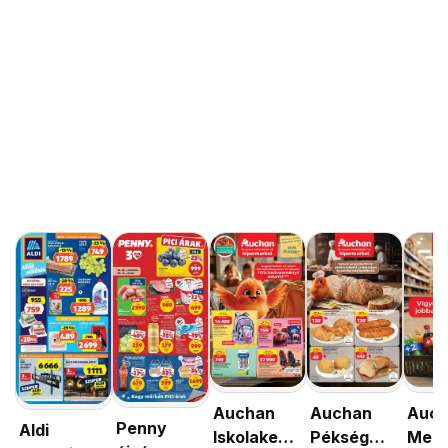
Auchan
Auchan
Auc
Penny
Aldi
Iskolakezdés
Pékség
Menn