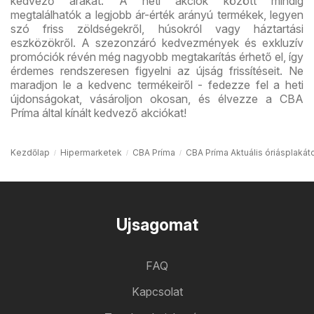
kedvező árakat. A heti akciók között mindig
megtalálhatók a legjobb ár-érték arányú termékek, legyen
szó friss zöldségekről, húsokról vagy háztartási
eszközökről. A szezonzáró kedvezmények és exkluzív
promóciók révén még nagyobb megtakarítás érhető el, így
érdemes rendszeresen figyelni az újság frissítéseit. Ne
maradjon le a kedvenc termékeiről - fedezze fel a heti
újdonságokat, vásároljon okosan, és élvezze a CBA
Príma által kínált kedvező akciókat!
Kezdőlap
Hipermarketek
CBA Príma
CBA Príma Aktuális óriásplakát
Ujsagomat
FAQ
Kapcsolat