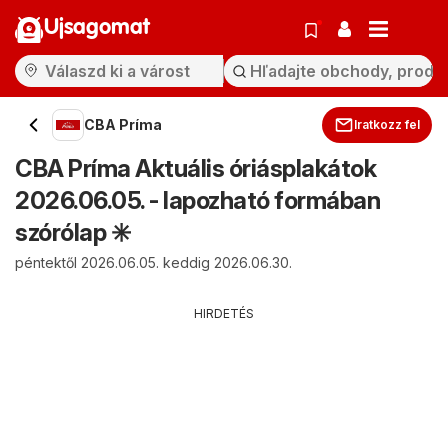
Ujsagomat
CBA Príma
Iratkozz fel
CBA Príma Aktuális óriásplakátok
2026.06.05. - lapozható formában
szórólap ✳️
péntektől 2026.06.05. keddig 2026.06.30.
HIRDETÉS