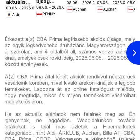
újság
aktuális
08.06. - 2026.08.19.
08.06. - 2026.08.12.
08.06. 
ajánlatok
ajánlataink
kedv
08.06. - 2026.08.12.
08.06. - 2026.08.12.
érvényessége
akciós
Auchan
Auchan
Au
ajánl
PENNY
Aldi
2026.08.12-
újság
ig
Érkezett a(z) CBA Príma legfrissebb akciós újsága, mely
az egyik legkedveltebb áruházlánc Magyarországon. Az
új szórólap, ami 4 oldalból áll, számos vonzó ajánlatot
kínál, amelyek csak rövid ideig, 2026.06.05. - 2026.06.30.
között érvényesek.
A(z) CBA Príma által kínált akciók rendkívül népszerűek
vásárlóink körében, mivel kiváló árakon kínálják a legjobb
termékeket. Lapozza át az online katalógust mielőbb,
hogy megtudja, mikor és milyen termékeket vásárolhat
meg akciós áron.
Ha az aktuális ajánlatok nem felelnek meg az Ön
igényeinek, ne aggódjon. Weboldalunkon további
letákokat is talál más üzletek a Hipermarketek
kategóriából, mint Aldi, ÁRKLUB, Auchan, Billa AT, CBA,
CBA Príma, COOP. Válogasson a különböző üzletek