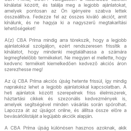
kínálatai között, és találja meg a legjobb ajánlatokat,
amelyek pontosan az Ön igényeire szabva lettek
összeállítva. Fedezze fel az összes kiváló akciót, amit
kínálunk, és ne hagyja ki a nagyszerű megtakarítási
lehetőségeket!
A(z) CBA Príma mindig arra törekszik, hogy a legjobb
ajánlatokkal szolgáljon, ezért rendszeresen frissítik a
kínálatot, hogy mindenki megtalálhassa a számára
legmegfelelőbb termékeket. Ne megyjen el mellette, hogy
kedvenc termékeit kiemelkedően kedvező akciós áron
szerezhesse meg!
Az új CBA Príma akciós újság hetente frissül, így mindig
naprakész lehet a legjobb ajánlatokkal kapcsolatban. A
heti ajánlatok között szerepelnek friss élelmiszerek,
háztartási cikkek és szezonális kedvezmények is,
amelyek segítségével minden vásárlás során spórolhat.
Lapozza át az újságot online, és állítsa össze előre a
bevásárlólistáját a legújabb akciók alapján.
A CBA Príma újság különösen hasznos azoknak, akik