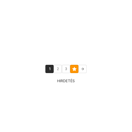
1
2
3
HIRDETÉS