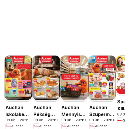
Spar
Auchan
Auchan
Auchan
Auchan
XIII.
Iskolakezdés
Pékség
Mennyiségi
Szupermarket
08.06. 
Orsz
08.06. - 2026.08.19.
08.06. - 2026.08.12.
08.06. - 2026.08.19.
08.06. - 2026.08.12.
Spa
ajánlatok
ajánlataink
kedvezmény
akciós
út üz
Auchan
Auchan
Auchan
Auchan
ajánlataink
újság