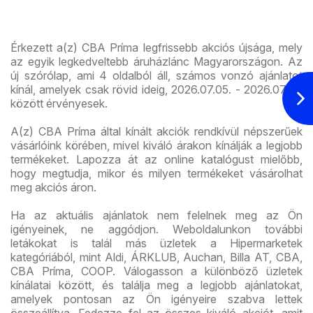
újran
Érkezett a(z) CBA Príma legfrissebb akciós újsága, mely
az egyik legkedveltebb áruházlánc Magyarországon. Az
új szórólap, ami 4 oldalból áll, számos vonzó ajánlatot
kínál, amelyek csak rövid ideig, 2026.07.05. - 2026.07.31.
között érvényesek.
A(z) CBA Príma által kínált akciók rendkívül népszerűek
vásárlóink körében, mivel kiváló árakon kínálják a legjobb
termékeket. Lapozza át az online katalógust mielőbb,
hogy megtudja, mikor és milyen termékeket vásárolhat
meg akciós áron.
Ha az aktuális ajánlatok nem felelnek meg az Ön
igényeinek, ne aggódjon. Weboldalunkon további
letákokat is talál más üzletek a Hipermarketek
kategóriából, mint Aldi, ÁRKLUB, Auchan, Billa AT, CBA,
CBA Príma, COOP. Válogasson a különböző üzletek
kínálatai között, és találja meg a legjobb ajánlatokat,
amelyek pontosan az Ön igényeire szabva lettek
összeállítva. Fedezze fel az összes kiváló akciót, amit