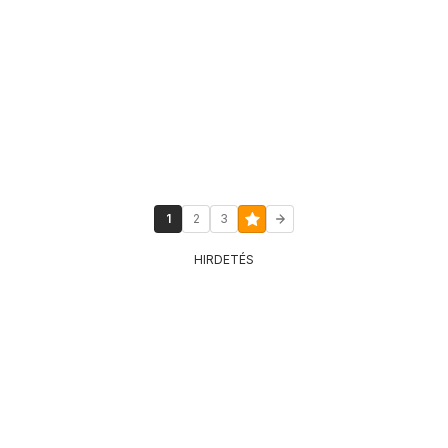
1
2
3
HIRDETÉS