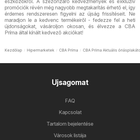
eszközökről. A szezonzáró kedvezmények és exkluzív
promóciók révén még nagyobb megtakarítás érhető el, így
érdemes rendszeresen figyelni az újság frissítéseit. Ne
maradjon le a kedvenc termékeiről - fedezze fel a heti
újdonságokat, vásároljon okosan, és élvezze a CBA
Príma által kínált kedvező akciókat!
Kezdőlap
Hipermarketek
CBA Príma
CBA Príma Aktuális óriásplakát
Ujsagomat
FAQ
Kapcsolat
Tartalom bejelentése
Városok listája