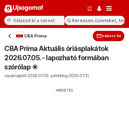
Ujsagomat
CBA Príma
Iratkozz fel
CBA Príma Aktuális óriásplakátok
2026.07.05. - lapozható formában
szórólap ✳️
vasárnaptól 2026.07.05. péntekig 2026.07.31.
HIRDETÉS