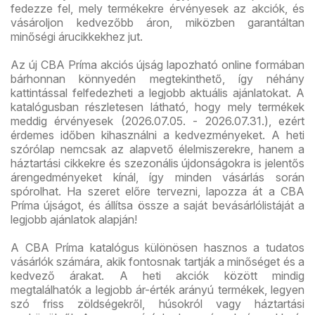
fedezze fel, mely termékekre érvényesek az akciók, és
vásároljon kedvezőbb áron, miközben garantáltan
minőségi árucikkekhez jut.
Az új CBA Príma akciós újság lapozható online formában
bárhonnan könnyedén megtekinthető, így néhány
kattintással felfedezheti a legjobb aktuális ajánlatokat. A
katalógusban részletesen látható, hogy mely termékek
meddig érvényesek (2026.07.05. - 2026.07.31.), ezért
érdemes időben kihasználni a kedvezményeket. A heti
szórólap nemcsak az alapvető élelmiszerekre, hanem a
háztartási cikkekre és szezonális újdonságokra is jelentős
árengedményeket kínál, így minden vásárlás során
spórolhat. Ha szeret előre tervezni, lapozza át a CBA
Príma újságot, és állítsa össze a saját bevásárlólistáját a
legjobb ajánlatok alapján!
A CBA Príma katalógus különösen hasznos a tudatos
vásárlók számára, akik fontosnak tartják a minőséget és a
kedvező árakat. A heti akciók között mindig
megtalálhatók a legjobb ár-érték arányú termékek, legyen
szó friss zöldségekről, húsokról vagy háztartási