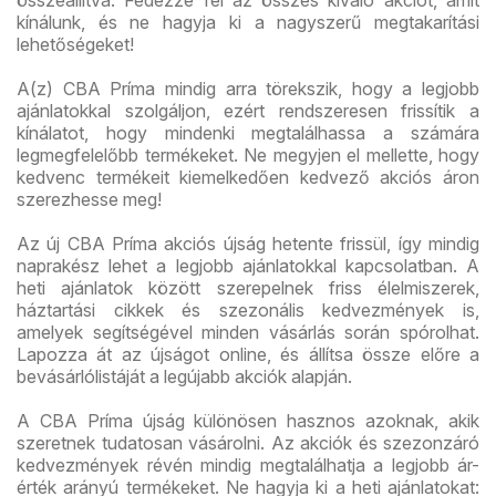
kínálunk, és ne hagyja ki a nagyszerű megtakarítási
lehetőségeket!
A(z) CBA Príma mindig arra törekszik, hogy a legjobb
ajánlatokkal szolgáljon, ezért rendszeresen frissítik a
kínálatot, hogy mindenki megtalálhassa a számára
legmegfelelőbb termékeket. Ne megyjen el mellette, hogy
kedvenc termékeit kiemelkedően kedvező akciós áron
szerezhesse meg!
Az új CBA Príma akciós újság hetente frissül, így mindig
naprakész lehet a legjobb ajánlatokkal kapcsolatban. A
heti ajánlatok között szerepelnek friss élelmiszerek,
háztartási cikkek és szezonális kedvezmények is,
amelyek segítségével minden vásárlás során spórolhat.
Lapozza át az újságot online, és állítsa össze előre a
bevásárlólistáját a legújabb akciók alapján.
A CBA Príma újság különösen hasznos azoknak, akik
szeretnek tudatosan vásárolni. Az akciók és szezonzáró
kedvezmények révén mindig megtalálhatja a legjobb ár-
érték arányú termékeket. Ne hagyja ki a heti ajánlatokat: