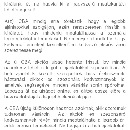
kínálunk, és ne hagyja ki a nagyszerű megtakarítási
lehetőségeket!
A(z) CBA mindig arra törekszik, hogy a legjobb
ajánlatokkal szolgáljon, ezért rendszeresen frissítik a
kínálatot, hogy mindenki megtalálhassa a számára
legmegfelelőbb termékeket. Ne megyjen el mellette, hogy
kedvenc termékeit kiemelkedően kedvező akciós áron
szerezhesse meg!
Az új CBA akciós újság hetente frissül, így mindig
naprakész lehet a legjobb ajánlatokkal kapcsolatban. A
heti ajánlatok között szerepelnek friss élelmiszerek,
háztartási cikkek és szezonális kedvezmények is,
amelyek segítségével minden vásárlás során spórolhat.
Lapozza át az újságot online, és állítsa össze előre a
bevásárlólistáját a legújabb akciók alapján.
A CBA újság különösen hasznos azoknak, akik szeretnek
tudatosan vásárolni. Az akciók és szezonzáró
kedvezmények révén mindig megtalálhatja a legjobb ár-
érték arányú termékeket. Ne hagyja ki a heti ajánlatokat: