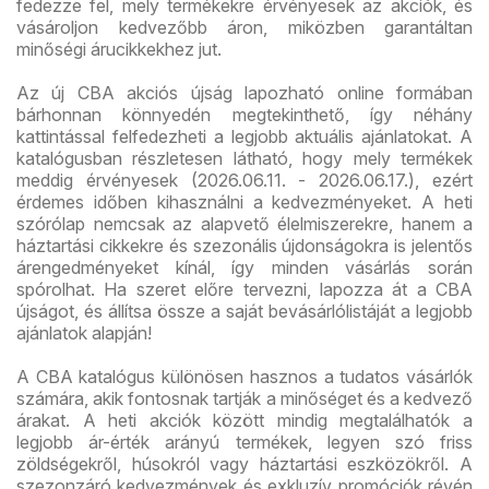
fedezze fel, mely termékekre érvényesek az akciók, és
vásároljon kedvezőbb áron, miközben garantáltan
minőségi árucikkekhez jut.
Az új CBA akciós újság lapozható online formában
bárhonnan könnyedén megtekinthető, így néhány
kattintással felfedezheti a legjobb aktuális ajánlatokat. A
katalógusban részletesen látható, hogy mely termékek
meddig érvényesek (2026.06.11. - 2026.06.17.), ezért
érdemes időben kihasználni a kedvezményeket. A heti
szórólap nemcsak az alapvető élelmiszerekre, hanem a
háztartási cikkekre és szezonális újdonságokra is jelentős
árengedményeket kínál, így minden vásárlás során
spórolhat. Ha szeret előre tervezni, lapozza át a CBA
újságot, és állítsa össze a saját bevásárlólistáját a legjobb
ajánlatok alapján!
A CBA katalógus különösen hasznos a tudatos vásárlók
számára, akik fontosnak tartják a minőséget és a kedvező
árakat. A heti akciók között mindig megtalálhatók a
legjobb ár-érték arányú termékek, legyen szó friss
zöldségekről, húsokról vagy háztartási eszközökről. A
szezonzáró kedvezmények és exkluzív promóciók révén