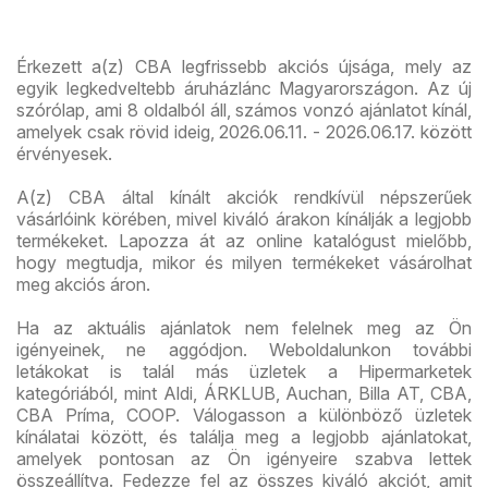
Érkezett a(z) CBA legfrissebb akciós újsága, mely az
egyik legkedveltebb áruházlánc Magyarországon. Az új
szórólap, ami 8 oldalból áll, számos vonzó ajánlatot kínál,
amelyek csak rövid ideig, 2026.06.11. - 2026.06.17. között
érvényesek.
A(z) CBA által kínált akciók rendkívül népszerűek
vásárlóink körében, mivel kiváló árakon kínálják a legjobb
termékeket. Lapozza át az online katalógust mielőbb,
hogy megtudja, mikor és milyen termékeket vásárolhat
meg akciós áron.
Ha az aktuális ajánlatok nem felelnek meg az Ön
igényeinek, ne aggódjon. Weboldalunkon további
letákokat is talál más üzletek a Hipermarketek
kategóriából, mint Aldi, ÁRKLUB, Auchan, Billa AT, CBA,
CBA Príma, COOP. Válogasson a különböző üzletek
kínálatai között, és találja meg a legjobb ajánlatokat,
amelyek pontosan az Ön igényeire szabva lettek
összeállítva. Fedezze fel az összes kiváló akciót, amit