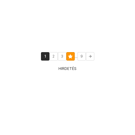
...
1
2
3
9
HIRDETÉS