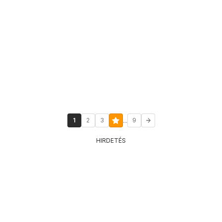
...
1
2
3
9
HIRDETÉS