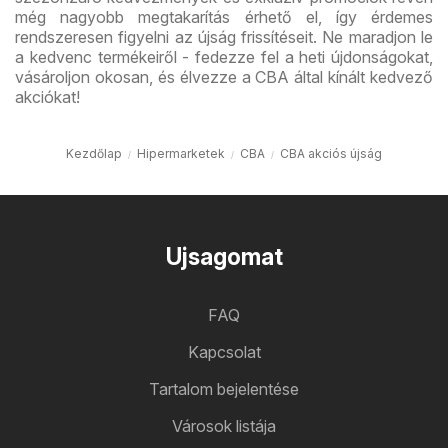
még nagyobb megtakarítás érhető el, így érdemes
rendszeresen figyelni az újság frissítéseit. Ne maradjon le
a kedvenc termékeiről - fedezze fel a heti újdonságokat,
vásároljon okosan, és élvezze a CBA által kínált kedvező
akciókat!
Kezdőlap
Hipermarketek
CBA
CBA akciós újság
Ujsagomat
FAQ
Kapcsolat
Tartalom bejelentése
Városok listája