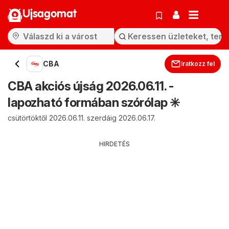
Ujsagomat
CBA
Iratkozz fel
CBA akciós újság 2026.06.11. -
lapozható formában szórólap ✳️
csütörtöktől 2026.06.11. szerdáig 2026.06.17.
HIRDETÉS